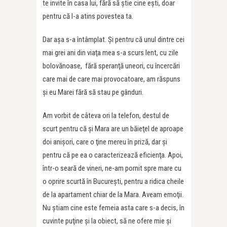
te invite în casa lui, fără să ştie cine eşti, doar
pentru că l-a atins povestea ta.
Dar aşa s-a întâmplat. Şi pentru că unul dintre cei
mai grei ani din viaţa mea s-a scurs lent, cu zile
bolovănoase, fără speranţă uneori, cu încercări
care mai de care mai provocatoare, am răspuns
şi eu Marei fără să stau pe gânduri.
Am vorbit de câteva ori la telefon, destul de
scurt pentru că şi Mara are un băieţel de aproape
doi anişori, care o ţine mereu în priză, dar şi
pentru că pe ea o caracterizează eficienţa. Apoi,
într-o seară de vineri, ne-am pornit spre mare cu
o oprire scurtă în Bucureşti, pentru a ridica cheile
de la apartament chiar de la Mara. Aveam emoţii.
Nu ştiam cine este femeia asta care s-a decis, în
cuvinte puţine şi la obiect, să ne ofere mie şi