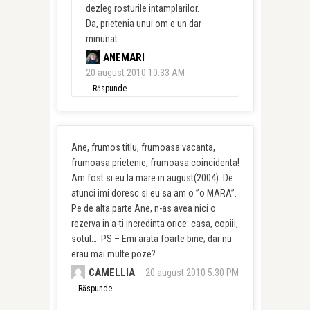
dezleg rosturile intamplarilor.
Da, prietenia unui om e un dar
minunat.
ANEMARI
20 august 2010 10:33 AM
Răspunde
Ane, frumos titlu, frumoasa vacanta,
frumoasa prietenie, frumoasa coincidenta!
Am fost si eu la mare in august(2004). De
atunci imi doresc si eu sa am o ”o MARA”.
Pe de alta parte Ane, n-as avea nici o
rezerva in a-ti incredinta orice: casa, copiii,
sotul…. PS – Emi arata foarte bine; dar nu
erau mai multe poze?
CAMELLIA
20 august 2010 5:30 PM
Răspunde