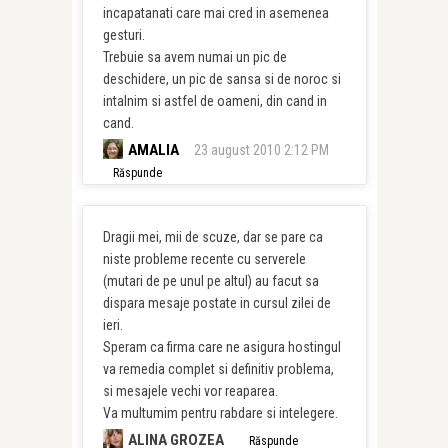
incapatanati care mai cred in asemenea
gesturi.
Trebuie sa avem numai un pic de
deschidere, un pic de sansa si de noroc si
intalnim si astfel de oameni, din cand in
cand.
AMALIA
23 august 2010 2:12 PM
Răspunde
Dragii mei, mii de scuze, dar se pare ca
niste probleme recente cu serverele
(mutari de pe unul pe altul) au facut sa
dispara mesaje postate in cursul zilei de
ieri.
Speram ca firma care ne asigura hostingul
va remedia complet si definitiv problema,
si mesajele vechi vor reaparea.
Va multumim pentru rabdare si intelegere.
ALINA GROZEA
Răspunde