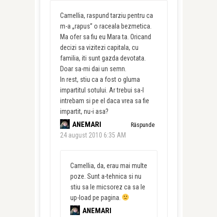
Camellia, raspund tarziu pentru ca
m-a „rapus” o raceala bezmetica.
Ma ofer sa fiu eu Mara ta. Oricand
decizi sa vizitezi capitala, cu
familia, iti sunt gazda devotata.
Doar sa-mi dai un semn.
In rest, stiu ca a fost o gluma
impartitul sotului. Ar trebui sa-l
intrebam si pe el daca vrea sa fie
impartit, nu-i asa?
ANEMARI
Răspunde
24 august 2010 6:35 AM
Camellia, da, erau mai multe
poze. Sunt a-tehnica si nu
stiu sa le micsorez ca sa le
up-load pe pagina.
ANEMARI