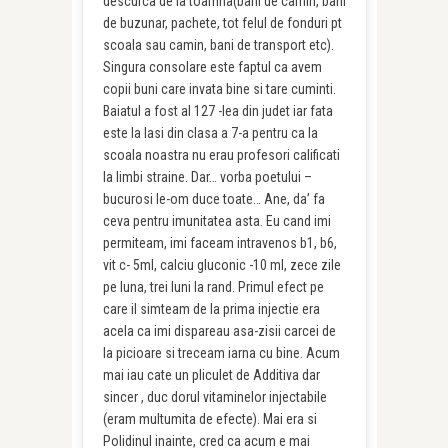
descurca de la toamna(bani de camin, bani
de buzunar, pachete, tot felul de fonduri pt
scoala sau camin, bani de transport etc).
Singura consolare este faptul ca avem
copii buni care invata bine si tare cuminti.
Baiatul a fost al 127 -lea din judet iar fata
este la Iasi din clasa a 7-a pentru ca la
scoala noastra nu erau profesori calificati
la limbi straine. Dar… vorba poetului –
bucurosi le-om duce toate… Ane, da’ fa
ceva pentru imunitatea asta. Eu cand imi
permiteam, imi faceam intravenos b1, b6,
vit c- 5ml, calciu gluconic -10 ml, zece zile
pe luna, trei luni la rand. Primul efect pe
care il simteam de la prima injectie era
acela ca imi dispareau asa-zisii carcei de
la picioare si treceam iarna cu bine. Acum
mai iau cate un pliculet de Additiva dar
sincer , duc dorul vitaminelor injectabile
(eram multumita de efecte). Mai era si
Polidinul inainte, cred ca acum e mai