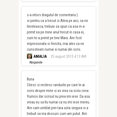
s-a intors dragutul de comentariu:)
si pentru ca a trecut si Alina pe aici, sa ne
linisteasca, trebuie sa spun ca asa m-a
primit ea pe mine anul trecut in casa ei,
cum te-a primit pe tine Mara. Am fost
impresionata si fericita, mai ales ca ne
cunosteam numai si numai din scris.
AMALIA
25 august 2010 4:13 AM
Răspunde
Buna
Citesc si recitesc randurile pe care le-ai
scris despre mine si as vrea sa scriu ceva
frumos dar scrisul nu prea imi iese. Da asa
vreau eu sa fiu numai ca nu imi iese mereu.
Am cam umblat prin tara asta singura si a
trebuit sa ma descurc cum am putut. Am