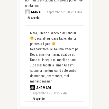
normala..servici, casa…si poate punem de
o intalnire.
MARA
1 septembrie 2010 7:11 AM
Răspunde
Mara, Citesc si dincolo de randuri.
Daca al tau joaca table, atunci
prietenia-i gata!
Neaparat trebuie sa-l mai vedem pe
Dede. Emi m-a mai intrebat de el.
Daca ati inceput cu racelile atunci
….ce mai faceti la iarna? Asa imi
spune si mie Emi cand este vorba
de mancat „am mancat, mai
mananc maine”.
ANEMARI
1 septembrie 2010 9:02 AM
Răspunde