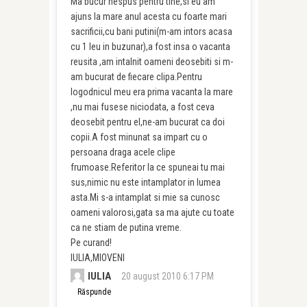
Ma bucur nespus pentru tine,si eu am
ajuns la mare anul acesta cu foarte mari
sacrificii,cu bani putini(m-am intors acasa
cu 1 leu in buzunar),a fost insa o vacanta
reusita ,am intalnit oameni deosebiti si m-
am bucurat de fiecare clipa.Pentru
logodnicul meu era prima vacanta la mare
,nu mai fusese niciodata, a fost ceva
deosebit pentru el,ne-am bucurat ca doi
copii.A fost minunat sa impart cu o
persoana draga acele clipe
frumoase.Referitor la ce spuneai tu mai
sus,nimic nu este intamplator in lumea
asta.Mi s-a intamplat si mie sa cunosc
oameni valorosi,gata sa ma ajute cu toate
ca ne stiam de putina vreme.
Pe curand!
IULIA,MIOVENI
IULIA
20 august 2010 6:17 PM
Răspunde