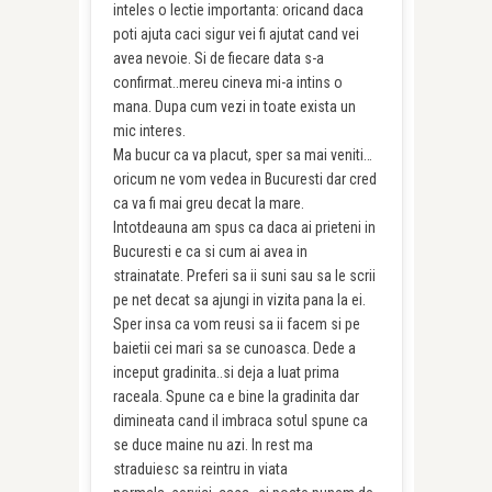
inteles o lectie importanta: oricand daca
poti ajuta caci sigur vei fi ajutat cand vei
avea nevoie. Si de fiecare data s-a
confirmat..mereu cineva mi-a intins o
mana. Dupa cum vezi in toate exista un
mic interes.
Ma bucur ca va placut, sper sa mai veniti…
oricum ne vom vedea in Bucuresti dar cred
ca va fi mai greu decat la mare.
Intotdeauna am spus ca daca ai prieteni in
Bucuresti e ca si cum ai avea in
strainatate. Preferi sa ii suni sau sa le scrii
pe net decat sa ajungi in vizita pana la ei.
Sper insa ca vom reusi sa ii facem si pe
baietii cei mari sa se cunoasca. Dede a
inceput gradinita..si deja a luat prima
raceala. Spune ca e bine la gradinita dar
dimineata cand il imbraca sotul spune ca
se duce maine nu azi. In rest ma
straduiesc sa reintru in viata