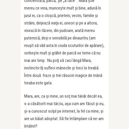
concentrată, parcă, pe „a face”. Mara ştie
mereu ce vrea, munceşte mult şi bine, adună în
jurul ei, ca o cloşcă, prieteni, vecini, familie şi
străini, dirijează viaţa ei, uneori şi pe a altora,
visează în tăcere, din pudoare, arată mereu
puternică, deşi e sensibilă pe dinauntru (am
reuşit să văd asta în ciuda scuturilor de apărare),
vorbeşte mult şi grăbit de parcă se teme că nu
mai are timp. Nu poţi să zaci lângă Mara,
instinctiv îţi sufleci mânecile şi treci la treabă.
Între două fraze şi trei răsuciri magice de mână
treaba este gata.
Mara, are, ca şi mine, un soţ mai tânăr decât ea,
s-a căsătorit mai târziu, aşa cum am făcut şi eu,
şi-a cunoscut soţul pe internet, la fel ca mine, şi
are un băiat adoptat. Să fie întâmplare că ne-am
întâlnit?