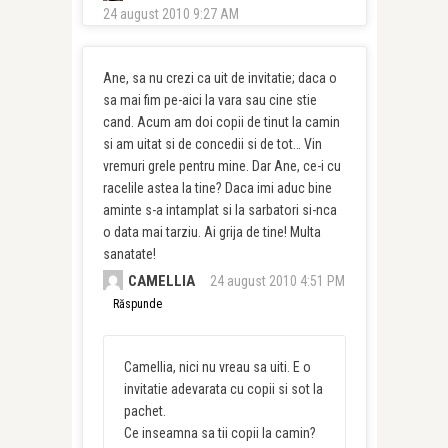
24 august 2010 9:27 AM
Ane, sa nu crezi ca uit de invitatie; daca o
sa mai fim pe-aici la vara sau cine stie
cand. Acum am doi copii de tinut la camin
si am uitat si de concedii si de tot… Vin
vremuri grele pentru mine. Dar Ane, ce-i cu
racelile astea la tine? Daca imi aduc bine
aminte s-a intamplat si la sarbatori si-nca
o data mai tarziu. Ai grija de tine! Multa
sanatate!
CAMELLIA
24 august 2010 4:51 PM
Răspunde
Camellia, nici nu vreau sa uiti. E o
invitatie adevarata cu copii si sot la
pachet.
Ce inseamna sa tii copii la camin?