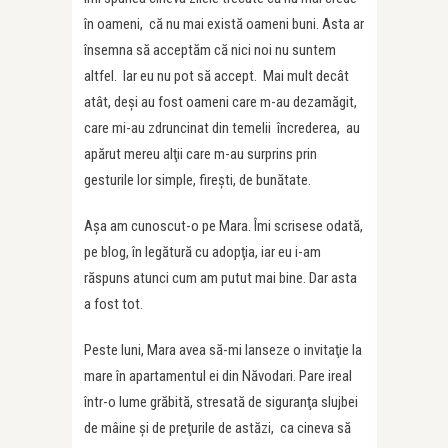
în oameni, că nu mai există oameni buni. Asta ar
însemna să acceptăm că nici noi nu suntem
altfel. Iar eu nu pot să accept. Mai mult decât
atât, deşi au fost oameni care m-au dezamăgit,
care mi-au zdruncinat din temelii încrederea, au
apărut mereu alţii care m-au surprins prin
gesturile lor simple, fireşti, de bunătate.
Aşa am cunoscut-o pe Mara. Îmi scrisese odată,
pe blog, în legătură cu adopţia, iar eu i-am
răspuns atunci cum am putut mai bine. Dar asta
a fost tot.
Peste luni, Mara avea să-mi lanseze o invitaţie la
mare în apartamentul ei din Năvodari. Pare ireal
într-o lume grăbită, stresată de siguranţa slujbei
de mâine şi de preţurile de astăzi, ca cineva să