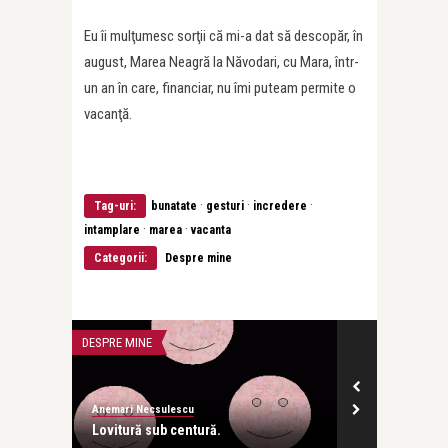
Eu îi mulţumesc sorţii că mi-a dat să descopăr, în
august, Marea Neagră la Năvodari, cu Mara, într-
un an în care, financiar, nu îmi puteam permite o
vacanţă.
·
·
·
Tag-uri:
bunatate
gesturi
incredere
·
·
intamplare
marea
vacanta
Categorii:
Despre mine
DESPRE MINE
DESPRE MINE
Anemari Necsulescu
Anemari Necsul
Lovitură sub centură.
Unde sunt bun