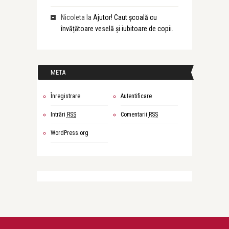
Nicoleta
la
Ajutor! Caut școală cu
învățătoare veselă și iubitoare de copii.
META
Înregistrare
Autentificare
Intrări
RSS
Comentarii
RSS
WordPress.org
Anemari Necsulescu
Nu Mă Uita!