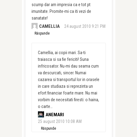
scump dar am impresia ca e tot pt
imunitate. Promite-mi ca iti vezi de
sanatate!
CAMELLIA
24 august 2010 9:21 PM
Răspunde
Camellia, ai copii mari. Sa-ti
traiasca si sa fie fericiti! Suna
infricosator. Nu-mi dau seama cum
va descurcati, sincer. Numai
cazarea si transportul lor in orasele
in care studiaza si reprezinta un
efort financiar foarte mare. Nu mai
vorbim de necesitati firesti: o haina,
o carte…
ANEMARI
25 august 2010 10:08 AM
Răspunde