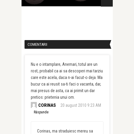
COMENTARII
Nu e o intamplare, Anemari, totul are un
rost, probabil ca ai sa descoperi mai tarziu
care este acela, daca n-ai facut-o deja. Ma
bucur ca ai reusit sa-ti faci o vacanta, dar,
mai presus de asta, ca ai primit un dar
pretios: prietenia unui om.
CORINAS
20 august 2010 9:23 AM
Răspunde
Corinas, ma straduiesc mereu sa