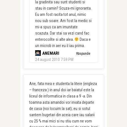
la gradinita sau sunt studenti si
stau in camin? Scuza-mi ignoranta.
Eu am fost racita tot anul, nimic
nou sub soare. Am fost la medic si
mi-a spus ca am imunitate
scazuta. Dar stai sa vezi cand fac
enterocolite si alte alea.
Daca e
un microb in aer eu il iau prima.
ANEMARI
Răspunde
24 august 2010 7:59 PM
Ane, fata mea e studenta la litere (engleza
– franceza ) in anul doi iar baiatul este la
liceul de informatica in clasa a 9 -a. Din
toamna asta amandoi vor invata departe
de casa (noi locuim la sat); eu si sotul
santem bugetari din aceia care iau salarii
cu 25 % mai mici si nu stiu cum ne vom