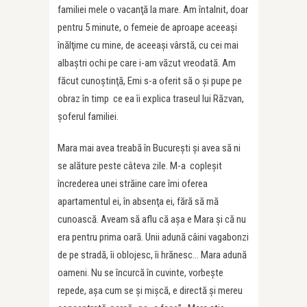
familiei mele o vacanţă la mare. Am întalnit, doar
pentru 5 minute, o femeie de aproape aceeaşi
înălţime cu mine, de aceeaşi vârstă, cu cei mai
albaştri ochi pe care i-am văzut vreodată. Am
făcut cunoştinţă, Emi s-a oferit să o şi pupe pe
obraz în timp ce ea îi explica traseul lui Răzvan,
şoferul familiei.
Mara mai avea treabă în Bucureşti şi avea să ni
se alăture peste câteva zile. M-a copleşit
încrederea unei străine care îmi oferea
apartamentul ei, în absenţa ei, fără să mă
cunoască. Aveam să aflu că aşa e Mara şi că nu
era pentru prima oară. Unii adună câini vagabonzi
de pe stradă, îi oblojesc, îi hrănesc… Mara adună
oameni. Nu se încurcă în cuvinte, vorbeşte
repede, aşa cum se şi mişcă, e directă şi mereu