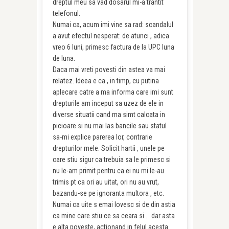
dreptul meu sa vad dosarul mi-a trantit
telefonul.
Numai ca, acum imi vine sa rad: scandalul
a avut efectul nesperat: de atunci , adica
vreo 6 luni, primesc factura de la UPC luna
de luna.
Daca mai vreti povesti din astea va mai
relatez. Ideea e ca , in timp, cu putina
aplecare catre a ma informa care imi sunt
drepturile am inceput sa uzez de ele in
diverse situatii cand ma simt calcata in
picioare si nu mai las bancile sau statul
sa-mi explice parerea lor, contrarie
drepturilor mele. Solicit hartii , unele pe
care stiu sigur ca trebuia sa le primesc si
nu le-am primit pentru ca ei nu mi le-au
trimis pt ca ori au uitat, ori nu au vrut,
bazandu-se pe ignoranta multora , etc.
Numai ca uite s emai lovesc si de din astia
ca mine care stiu ce sa ceara si … dar asta
e alta poveste, actionand in felul acesta