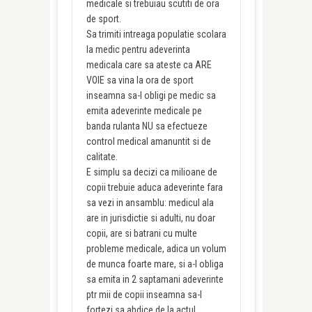
medicale si trebuiau scutiti de ora
de sport.
Sa trimiti intreaga populatie scolara
la medic pentru adeverinta
medicala care sa ateste ca ARE
VOIE sa vina la ora de sport
inseamna sa-l obligi pe medic sa
emita adeverinte medicale pe
banda rulanta NU sa efectueze
control medical amanuntit si de
calitate.
E simplu sa decizi ca milioane de
copii trebuie aduca adeverinte fara
sa vezi in ansamblu: medicul ala
are in jurisdictie si adulti, nu doar
copii, are si batrani cu multe
probleme medicale, adica un volum
de munca foarte mare, si a-l obliga
sa emita in 2 saptamani adeverinte
ptr mii de copii inseamna sa-l
fortezi sa abdice de la actul