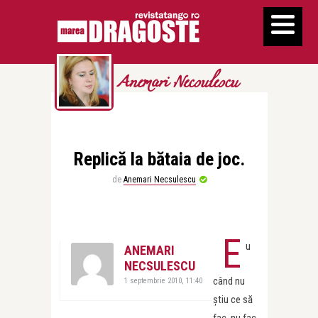
Anemari Necsulescu
Replică la bătaia de joc.
de
Anemari Necsulescu
E
u
ANEMARI
NECSULESCU
când nu
1 septembrie 2010, 11:40
ştiu ce să