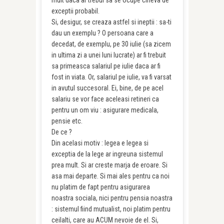
mult daca ar trebui sa se ocupe cineva de
exceptii probabil.
Si, desigur, se creaza astfel si ineptii : sa-ti
dau un exemplu ? O persoana care a
decedat, de exemplu, pe 30 iulie (sa zicem
in ultima zi a unei luni lucrate) ar fi trebuit
sa primeasca salariul pe iulie daca ar fi
fost in viata. Or, salariul pe iulie, va fi varsat
in avutul succesoral. Ei, bine, de pe acel
salariu se vor face aceleasi retineri ca
pentru un om viu : asigurare medicala,
pensie etc.
De ce ?
Din acelasi motiv : legea e legea si
exceptia de la lege ar ingreuna sistemul
prea mult. Si ar creste marja de eroare. Si
asa mai departe. Si mai ales pentru ca noi
nu platim de fapt pentru asigurarea
noastra sociala, nici pentru pensia noastra
: sistemul fiind mutualist, noi platim pentru
ceilalti, care au ACUM nevoie de el. Si,