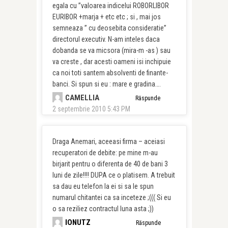
egala cu ”valoarea indicelui ROBORLIBOR
EURIBOR +marja + etc etc ; si , mai jos
semneaza ” cu deosebita consideratie”
directorul executiv. N-am inteles daca
dobanda se va micsora (mira-m -as ) sau
va creste , dar acesti oameni isi inchipuie
ca noi toti santem absolventi de finante-
banci. Si spun si eu : mare e gradina….
CAMELLIA
Răspunde
2 septembrie 2010 5:43 PM
Draga Anemari, aceeasi firma – aceiasi
recuperatori de debite: pe mine m-au
birjarit pentru o diferenta de 40 de bani 3
luni de zile!!!! DUPA ce o platisem. A trebuit
sa dau eu telefon la ei si sa le spun
numarul chitantei ca sa inceteze ;((( Si eu
o sa reziliez contractul luna asta ;))
IONUTZ
Răspunde