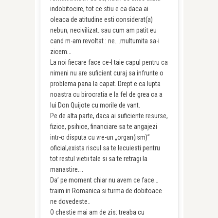
indobitocire, tot ce stiu e ca daca ai
oleaca de atitudine esti considerat(a)
nebun, necivilizat..sau cum am patit eu
cand m-am revoltat : ne….multumita sa-i
zicem…
La noi fiecare face ce-l taie capul pentru ca
nimeni nu are suficient curaj sa infrunte o
problema pana la capat. Drept e ca lupta
noastra cu birocratia e la fel de grea ca a
lui Don Quijote cu morile de vant.
Pe de alta parte, daca ai suficiente resurse,
fizice, psihice, financiare sa te angajezi
intr-o disputa cu vre-un „organ(ism)”
oficial,exista riscul sa te lecuiesti pentru
tot restul vietii tale si sa te retragi la
manastire….
Da’ pe moment chiar nu avem ce face…
traim in Romanica si turma de dobitoace
ne dovedeste..
O chestie mai am de zis: treaba cu