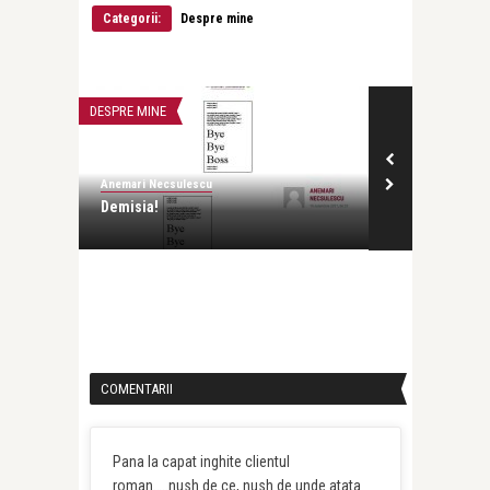
Categorii:
Despre mine
DESPRE MINE
D
u
Anemari Necsulescu
Demisia!
DESPRE MINE
u
Anemari Necsulescu
Demisia!
COMENTARII
Pana la capat inghite clientul
roman…..nush de ce, nush de unde atata