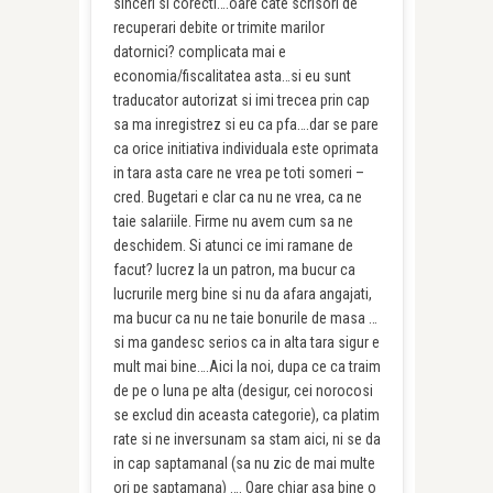
sinceri si corecti….oare cate scrisori de
recuperari debite or trimite marilor
datornici? complicata mai e
economia/fiscalitatea asta…si eu sunt
traducator autorizat si imi trecea prin cap
sa ma inregistrez si eu ca pfa….dar se pare
ca orice initiativa individuala este oprimata
in tara asta care ne vrea pe toti someri –
cred. Bugetari e clar ca nu ne vrea, ca ne
taie salariile. Firme nu avem cum sa ne
deschidem. Si atunci ce imi ramane de
facut? lucrez la un patron, ma bucur ca
lucrurile merg bine si nu da afara angajati,
ma bucur ca nu ne taie bonurile de masa …
si ma gandesc serios ca in alta tara sigur e
mult mai bine….Aici la noi, dupa ce ca traim
de pe o luna pe alta (desigur, cei norocosi
se exclud din aceasta categorie), ca platim
rate si ne inversunam sa stam aici, ni se da
in cap saptamanal (sa nu zic de mai multe
ori pe saptamana) …. Oare chiar asa bine o