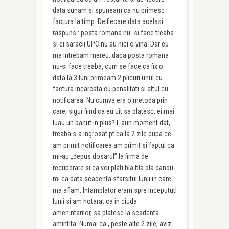
data sunam si spuneam ca nu primesc
factura la timp. De fiecare data acelasi
raspuns : posta romana nu -si face treaba
si ei saracii UPC nu au nici o vina. Dar eu
ma intrebam mereu: daca posta romana
nu-si face treaba, cum se face ca fix o
data la 3 luni primeam 2 plicuri unul cu
factura incarcata cu penalitati si altul cu
notificarea. Nu cumva era o metoda prin
care, sigur fiind ca eu uit sa platesc, ei mai
luau un banut in plus? L aun moment dat,
treaba s-a ingrosat pt ca la 2 zile dupa ce
am primit notificarea am primit si faptul ca
mi-au „depus dosarul” la firma de
recuperare si ca voi plati bla bla bla dandu-
mi ca data scadenta sfarsitul lunii in care
ma aflam. Intamplator eram spre incepututl
lunii si am hotarat ca in ciuda
amenintarilor, sa platesc la scadenta
amintita. Numai ca , peste alte 2 zile, aviz