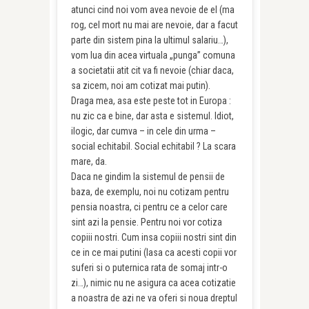
atunci cind noi vom avea nevoie de el (ma
rog, cel mort nu mai are nevoie, dar a facut
parte din sistem pina la ultimul salariu…),
vom lua din acea virtuala „punga” comuna
a societatii atit cit va fi nevoie (chiar daca,
sa zicem, noi am cotizat mai putin).
Draga mea, asa este peste tot in Europa :
nu zic ca e bine, dar asta e sistemul. Idiot,
ilogic, dar cumva – in cele din urma –
social echitabil. Social echitabil ? La scara
mare, da.
Daca ne gindim la sistemul de pensii de
baza, de exemplu, noi nu cotizam pentru
pensia noastra, ci pentru ce a celor care
sint azi la pensie. Pentru noi vor cotiza
copiii nostri. Cum insa copiii nostri sint din
ce in ce mai putini (lasa ca acesti copii vor
suferi si o puternica rata de somaj intr-o
zi…), nimic nu ne asigura ca acea cotizatie
a noastra de azi ne va oferi si noua dreptul