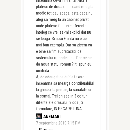
inseamna ceva in Franta. Aici le
platesc de doua ori si cand merg la
medic tot dau spaga, asta daca nu
aleg sa merg la un cabinet privat
unde platesc fee-urile aferente.
Inteleg ce vrei sa-mi explici dar nu
se leaga. Si apoi Franta nu e cel
mai bun exemplu. Dar sa zicem ca
e bine sa fim suprataxati, ca
sistemului ii prinde bine. Dar ce ne
da noua statul roman ? Iti spun eu:
umilinta.
A, de adaugat ca dubla taxare
inseamna sa mearga contribuabilul
la ghiseu: la pensie, la sanatate si
la somaj. Trei ghisee in 3 colturi
diferite ale orasului, 3 cozi, 3
formulare, IN FIECARE LUNA.
ANEMARI
7 septembrie 2010 7:15 PM
Răspunde