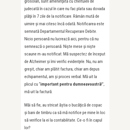
grosolan, sunt ameninţată cu cheltuieli de
judecată în cazul în care nu fac plata sau dovada
plăţii în 7 zile de la notificare. Râmân mută de
uimire şi mai citesc încă odată. Notificarea este
semnată Departamentul Recuperare Debite.
Nicio persoană nu lucrează aici, pentru că nu
semnează o persoană. Nişte mese şi nişte
scaune m-au notificat. Mă suspectez de început
de Alzheimer şi îmi verific evidenţele. Nu, nu am
greşit, chiar am plătit factura, chiar am depus
echipamentul, am şi proces verbal. Mă uit la
plicul cu “
important pentru dumneavoastră
!”,
mă uit la factură.
Măi să fie, au stricat ăştia o bucăţică de copac
şi bani de timbru ca să mă notifice pe mine în loc
să verifice la ei la contabilitate. Ce-o fi în capul
lor?