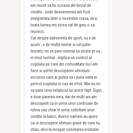
am reusit sa fiu scoasa din biroul de
credite , unde deasemenea am fost
inregistrata dintr-o nesimtire crasa, desi
toata lumea imi zicea cat de greu o sa
reusesc.
Cat despre adeverinta de sport, nu e de
acum , e de multa vreme si cel putin
teoretic mi se pare normal sa existe pt ca ,
in mod normal , implica un control al
copilului pe care din comoditate nu l-am
face si astfel descoperim afectiuni
ascunse care ar putea sa-i puna viata in
pericol copilului in caz de efort. Mie nu mi
se pare ceva nelalocul lui acest fapt. Sigur,
e doar parerea mea, dar de multi ani am
descoperit ca in urma unor controale de
rutina sau chiar in urma solicitarii unor
credite la banci, diversi oameni au ajuns
sa-si descopere afetiuni grave de care nu
stiau, desi la inceput solicitarea insitutiei