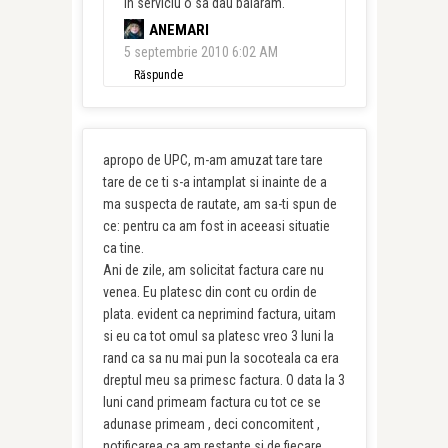
in serviciu o sa dau baiaram.
ANEMARI
5 septembrie 2010 6:02 AM
Răspunde
apropo de UPC, m-am amuzat tare tare
tare de ce ti s-a intamplat si inainte de a
ma suspecta de rautate, am sa-ti spun de
ce: pentru ca am fost in aceeasi situatie
ca tine.
Ani de zile, am solicitat factura care nu
venea. Eu platesc din cont cu ordin de
plata. evident ca neprimind factura, uitam
si eu ca tot omul sa platesc vreo 3 luni la
rand ca sa nu mai pun la socoteala ca era
dreptul meu sa primesc factura. O data la 3
luni cand primeam factura cu tot ce se
adunase primeam , deci concomitent ,
notificarea ca am restante si de fiecare