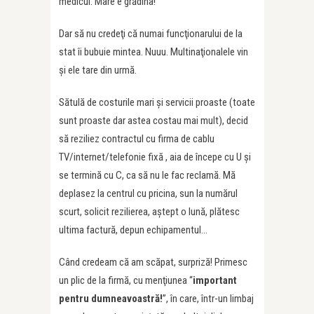
medicul. Mare e grădina!
Dar să nu credeţi că numai funcţionarului de la
stat îi bubuie mintea. Nuuu. Multinaţionalele vin
şi ele tare din urmă.
Sătulă de costurile mari şi servicii proaste (toate
sunt proaste dar astea costau mai mult), decid
să reziliez contractul cu firma de cablu
TV/internet/telefonie fixă , aia de începe cu U şi
se termină cu C, ca să nu le fac reclamă. Mă
deplasez la centrul cu pricina, sun la numărul
scurt, solicit rezilierea, aştept o lună, plătesc
ultima factură, depun echipamentul…
Când credeam că am scăpat, surpriză! Primesc
un plic de la firmă, cu menţiunea “
important
pentru dumneavoastră!
”, în care, într-un limbaj