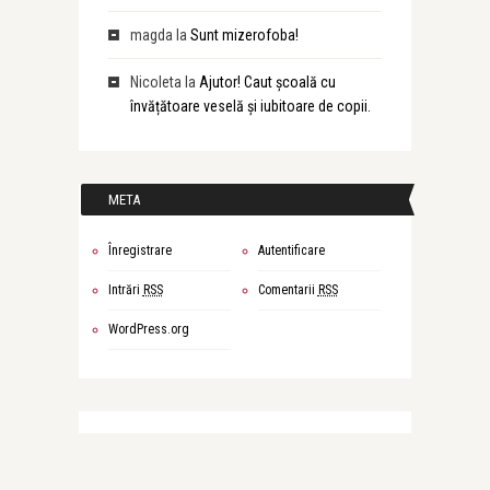
magda
la
Sunt mizerofoba!
Nicoleta
la
Ajutor! Caut școală cu
învățătoare veselă și iubitoare de copii.
META
Înregistrare
Autentificare
Intrări
RSS
Comentarii
RSS
WordPress.org