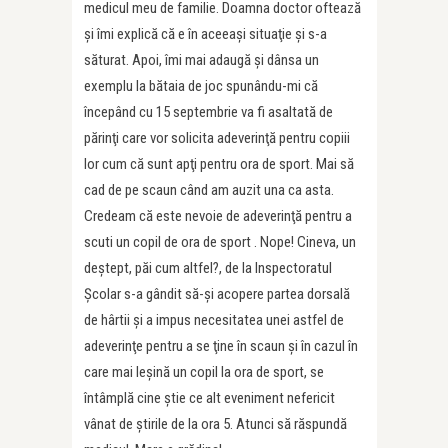
medicul meu de familie. Doamna doctor oftează
şi îmi explică că e în aceeaşi situaţie şi s-a
săturat. Apoi, îmi mai adaugă şi dânsa un
exemplu la bătaia de joc spunându-mi că
începând cu 15 septembrie va fi asaltată de
părinţi care vor solicita adeverinţă pentru copiii
lor cum că sunt apţi pentru ora de sport. Mai să
cad de pe scaun când am auzit una ca asta.
Credeam că este nevoie de adeverinţă pentru a
scuti un copil de ora de sport . Nope! Cineva, un
deştept, păi cum altfel?, de la Inspectoratul
Şcolar s-a gândit să-şi acopere partea dorsală
de hârtii şi a impus necesitatea unei astfel de
adeverinţe pentru a se ţine în scaun şi în cazul în
care mai leşină un copil la ora de sport, se
întâmplă cine ştie ce alt eveniment nefericit
vânat de ştirile de la ora 5. Atunci să răspundă