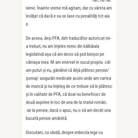
fac, nu fac
nimic. Înainte vreme mă agitam, dar cu vârsta am
învăţat că dacă e sa se lase cu penalităţi tot aia
e.
De aceea, deşi PFA, deh traducător autorizat mi-
a trebuit, nu am înţeles nimic din bâlbăiala
legislativă aşa că am decis să şed binişor pe
cămaşa mea. M-am enervat în sucul propriu cât
am putut şi eu, gândind că déjà plătesc pensie/
şomaj/ asigurări medicale acolo unde am cartea
de muncă şi nu înţeleg de ce trebuie să le plătesc
şi în calitate de PFA, că doar nu beneficiez de
două aspirine în loc de una de la statul român;
iar la pensie, dacă o apuc, nu o să am decât una
bucată pensie amărâtă.
Discutam, cu obidă, despre imbecila lege cu