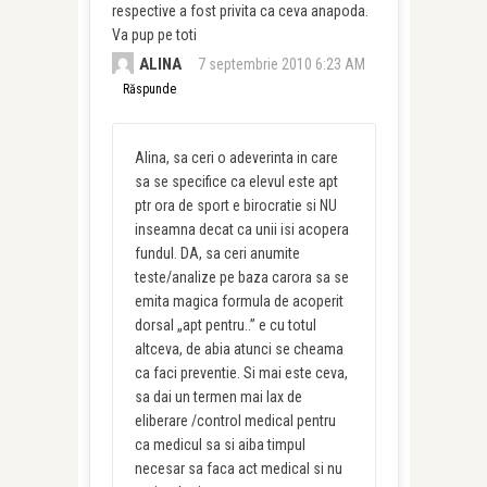
respective a fost privita ca ceva anapoda.
Va pup pe toti
ALINA
7 septembrie 2010 6:23 AM
Răspunde
Alina, sa ceri o adeverinta in care
sa se specifice ca elevul este apt
ptr ora de sport e birocratie si NU
inseamna decat ca unii isi acopera
fundul. DA, sa ceri anumite
teste/analize pe baza carora sa se
emita magica formula de acoperit
dorsal „apt pentru..” e cu totul
altceva, de abia atunci se cheama
ca faci preventie. Si mai este ceva,
sa dai un termen mai lax de
eliberare /control medical pentru
ca medicul sa si aiba timpul
necesar sa faca act medical si nu