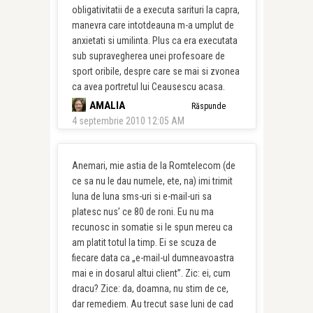
obligativitatii de a executa sarituri la capra,
manevra care intotdeauna m-a umplut de
anxietati si umilinta. Plus ca era executata
sub supravegherea unei profesoare de
sport oribile, despre care se mai si zvonea
ca avea portretul lui Ceausescu acasa.
AMALIA
Răspunde
4 septembrie 2010 12:05 AM
Anemari, mie astia de la Romtelecom (de
ce sa nu le dau numele, ete, na) imi trimit
luna de luna sms-uri si e-mail-uri sa
platesc nus’ ce 80 de roni. Eu nu ma
recunosc in somatie si le spun mereu ca
am platit totul la timp. Ei se scuza de
fiecare data ca „e-mail-ul dumneavoastra
mai e in dosarul altui client”. Zic: ei, cum
dracu? Zice: da, doamna, nu stim de ce,
dar remediem. Au trecut sase luni de cad