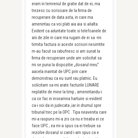
eram in temrenul de gratie dat de ei, ma
trezesc cu scrisoare de la firma de
recuperare de data asta, in care ma
amenintau ca voi plati aia aia si ailalta.
Evident ca aduntate toate si telefoanele de
ani de zile in care ma rugam de ei sa -mi
tirmita factura si aceste scrisori nesimtite
m-au facut sa rabufnesc si am sunat la
firma de recuperare unde am solicitat sa
mi se puna la dispozitie „dosarul meu”
aacela inaintat de UPC prin care
demonstrau ca eu sunt rau platnic. Eu
solicitam sa-mi arate facturile LUNARE
neplatite de mine la timp , amenintandu-i
ca ce fac ei inseamna hartuire si evident
ca-i voi da in judecata ,iar in drumul spre
tribunal trec pe la OPC . Tipa neavenita care
mi-a raspuns mi-a zis ca nu e treaba ei ce
face UPC , ea mi-a spus ca ei trebuie sa
rezolve dosarul si cand i-am spus ca e