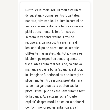
Pentru ca numele sotului meu este un fel
de substantiv comun pentru localitatea
noastra, primim plicuri duium in care ni se
arata ca avem restante la banci, ca nu am
platit abonamentul la telefon sau ca
santem in evidenta vreunei firme de
recuperare. La inceput iti sare inima din
loc, apoi dupa ce citesti mai cu atentie
CNP-ul te mai linistesti dar tot iti vine sa-i
blestemi pe expeditori pentru sperietura
trasa. Abia acum realizez Ane, ca cineva
mananca o paine buna facand acest lucru;
imi imaginez functionari cu saci intregi de
plicuri, multumiti de munca prestata, fara
sa se mai gandeasca la costuri sau la
profit. Ultimul plic pe care l-am primit a fost
de la banca. Aceasta ne scrie ”foarte
explicit” despre modul de calcul a dobanzii
conform noilor reglementari care, va fi