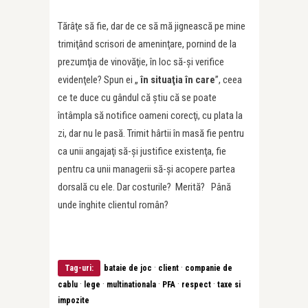
Tărâţe să fie, dar de ce să mă jignească pe mine
trimiţând scrisori de ameninţare, pornind de la
prezumţia de vinovăţie, în loc să-şi verifice
evidenţele? Spun ei „
în situaţia în care
”, ceea
ce te duce cu gândul că ştiu că se poate
întâmpla să notifice oameni corecţi, cu plata la
zi, dar nu le pasă. Trimit hârtii în masă fie pentru
ca unii angajaţi să-şi justifice existenţa, fie
pentru ca unii managerii să-şi acopere partea
dorsală cu ele. Dar costurile? Merită? Până
unde înghite clientul român?
·
·
Tag-uri:
bataie de joc
client
companie de
·
·
·
·
·
cablu
lege
multinationala
PFA
respect
taxe si
impozite