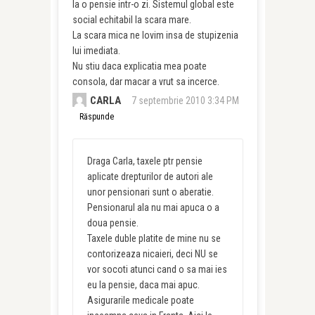
la o pensie intr-o zi. Sistemul global este
social echitabil la scara mare.
La scara mica ne lovim insa de stupizenia
lui imediata.
Nu stiu daca explicatia mea poate
consola, dar macar a vrut sa incerce.
CARLA
7 septembrie 2010 3:34 PM
Răspunde
Draga Carla, taxele ptr pensie
aplicate drepturilor de autori ale
unor pensionari sunt o aberatie.
Pensionarul ala nu mai apuca o a
doua pensie.
Taxele duble platite de mine nu se
contorizeaza nicaieri, deci NU se
vor socoti atunci cand o sa mai ies
eu la pensie, daca mai apuc.
Asigurarile medicale poate