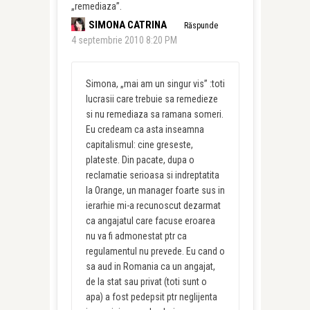
„remediaza”.
SIMONA CATRINA
Răspunde
4 septembrie 2010 8:20 PM
Simona, „mai am un singur vis” :toti
lucrasii care trebuie sa remedieze
si nu remediaza sa ramana someri.
Eu credeam ca asta inseamna
capitalismul: cine greseste,
plateste. Din pacate, dupa o
reclamatie serioasa si indreptatita
la Orange, un manager foarte sus in
ierarhie mi-a recunoscut dezarmat
ca angajatul care facuse eroarea
nu va fi admonestat ptr ca
regulamentul nu prevede. Eu cand o
sa aud in Romania ca un angajat,
de la stat sau privat (toti sunt o
apa) a fost pedepsit ptr neglijenta