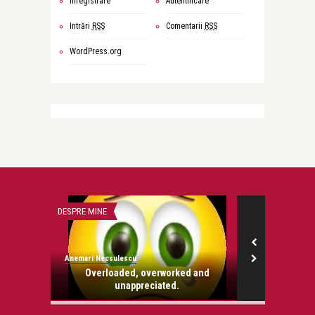
Înregistrare
Autentificare
Intrări
RSS
Comentarii
RSS
WordPress.org
DESPRE MINE
DESPRE MINE
Anemari Necsulescu
Anemari Necsul
Overloaded, overworked and
Buturuga mi
unappreciated.