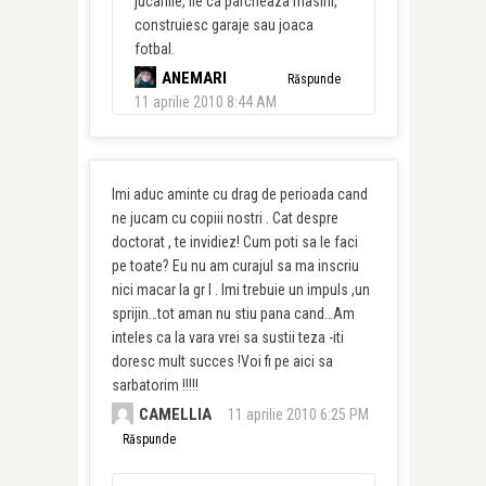
jucariile, fie ca parcheaza masini,
construiesc garaje sau joaca
fotbal.
ANEMARI
Răspunde
11 aprilie 2010 8:44 AM
Imi aduc aminte cu drag de perioada cand
ne jucam cu copiii nostri . Cat despre
doctorat , te invidiez! Cum poti sa le faci
pe toate? Eu nu am curajul sa ma inscriu
nici macar la gr l . Imi trebuie un impuls ,un
sprijin…tot aman nu stiu pana cand…Am
inteles ca la vara vrei sa sustii teza -iti
doresc mult succes !Voi fi pe aici sa
sarbatorim !!!!!
CAMELLIA
11 aprilie 2010 6:25 PM
Răspunde