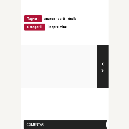
·
·
Tag-uri:
amazon
carti
kindle
Categorii:
Despre mine
COMENTARII