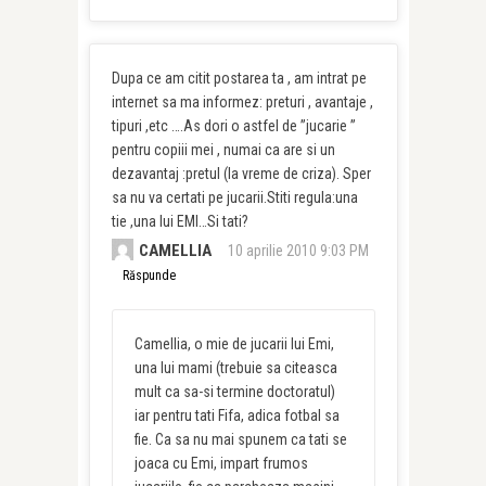
Dupa ce am citit postarea ta , am intrat pe
internet sa ma informez: preturi , avantaje ,
tipuri ,etc ….As dori o astfel de ”jucarie ”
pentru copiii mei , numai ca are si un
dezavantaj :pretul (la vreme de criza). Sper
sa nu va certati pe jucarii.Stiti regula:una
tie ,una lui EMI…Si tati?
CAMELLIA
10 aprilie 2010 9:03 PM
Răspunde
Camellia, o mie de jucarii lui Emi,
una lui mami (trebuie sa citeasca
mult ca sa-si termine doctoratul)
iar pentru tati Fifa, adica fotbal sa
fie. Ca sa nu mai spunem ca tati se
joaca cu Emi, impart frumos