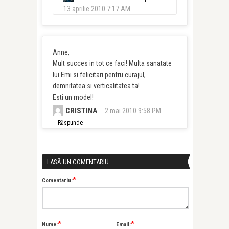
13 aprilie 2010 7:17 AM
Anne,
Mult succes in tot ce faci! Multa sanatate
lui Emi si felicitari pentru curajul,
demnitatea si verticalitatea ta!
Esti un model!
CRISTINA
2 mai 2010 9:58 PM
Răspunde
LASĂ UN COMENTARIU:
*
Comentariu:
*
*
Nume:
Email: