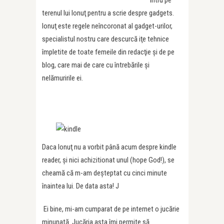
intru pe
terenul lui Ionuţ pentru a scrie despre gadgets.
Ionuţ este regele neîncoronat al gadget-urilor,
specialistul nostru care descurcă iţe tehnice
împletite de toate femeile din redacţie şi de pe
blog, care mai de care cu întrebările şi
nelămuririle ei.
Daca Ionuţ nu a vorbit până acum despre kindle
reader, şi nici achizitionat unul (hope God!), se
cheamă că m-am deşteptat cu cinci minute
înaintea lui. De data asta! J
Ei bine, mi-am cumparat de pe internet o jucărie
minunată. Jucăria asta îmi permite să