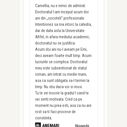
Camellia, nu e nimic de admirat.
Doctoratul l-am inceput acum doi
ani din „socoteli” profesionale.
Intentionez sa ma intorc la catedra,
dar de data asta la Universitate.
Altfel, in afara mediului academic,
doctoratul nu se justifica.
Acum doi ani nu-l aveam pe Emi,
deci aveam foarte mult timp. Acum
lucrurile se complica. Doctoratul
meu este subventionat de statul
roman, am intrat cu medie mare,
asa ca sunt obligata sa-l termin la
timp. Nu stiu daca voi si reusi.
Tu te vei inscrie la gradul I cand te
vei simti motivata. Cred ca pe
moment nu prea esti, asa ca nu are
rost sa-ti faci procese de
constiinta.
ANEMARI
Răspunde