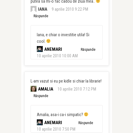
putea sa mi-o fac cadou de ziua mea..
IANA
9 aprilie 2010 9:22 PM
Răspunde
Iana, e chiar o investitie utila! Si
cool.
ANEMARI
Răspunde
10 aprilie 2010 10:00 AM
L-am vazut si eu pe kidle si chiar la librarie!
AMALIA
10 aprilie 2010 7:12 PM
Răspunde
Amalia, asa-i ca-i simpatic?
ANEMARI
Răspunde
10 aprilie 2010 7:50 PM