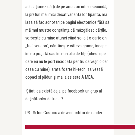
achiziţionez cărţi de pe amazon într-o secundă,
la preturi mai mici decât varianta lor tipărită, mă
lasă să fac adnotări pe pagini electornice fără să
mă mai mustre conştiinţa că mâzgălesc cărţile,
vorbeşte cu mine atunci când solicit o carte on
„trial version”, cântăreşte câteva grame, încape
într-o poşetă sau într-un plic de fiţe (chestii pe
care eu nu le port niciodată pentru că veşnic car
casa cu mine), arată foarte hi-tech, salvează
copaci şi păduri şi mai ales este A MEA.
Ştiati ca există deja pe facebook un grup al
deţinătorilor de kidle ?
PS: Si Ion Cristoiu a devenit cititor de reader
http://www.adevarul.ro/ion_cristoiu/Am_devenit_cititor_de_eReader_7_2