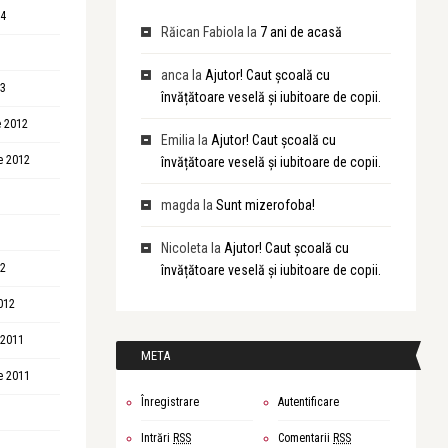
14
Răican Fabiola
la
7 ani de acasă
anca
la
Ajutor! Caut școală cu
13
învățătoare veselă și iubitoare de copii.
 2012
Emilia
la
Ajutor! Caut școală cu
e 2012
învățătoare veselă și iubitoare de copii.
magda
la
Sunt mizerofoba!
Nicoleta
la
Ajutor! Caut școală cu
12
învățătoare veselă și iubitoare de copii.
012
 2011
META
e 2011
Înregistrare
Autentificare
Intrări
RSS
Comentarii
RSS