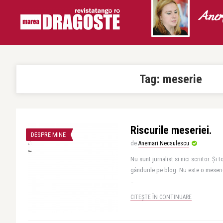
Anem
Tag:
meserie
Riscurile meseriei.
DESPRE MINE
de
Anemari Necsulescu
Nu sunt jurnalist si nici scriitor. Şi
gândurile pe blog. Nu este o meseri
..
CITEȘTE ÎN CONTINUARE