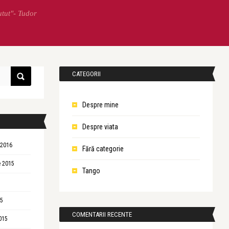
utut"- Tudor
CATEGORII
Despre mine
Despre viata
 2016
Fără categorie
 2015
Tango
15
COMENTARII RECENTE
015