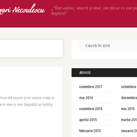
ari Necsulescu
„"Într-adins, smerit și mut, am făcut ce am p
Arghezi“
ARHIVE
noiembrie 2017
octombrie
 totuşi mă expun şi-mi expun viaţa şi
mai 2016
decembrie
e în sine ci mai degrabă un hobby,
noiembrie 2015
mai 2015
aprilie 2015
martie 20
februarie 2015
ianuarie 2