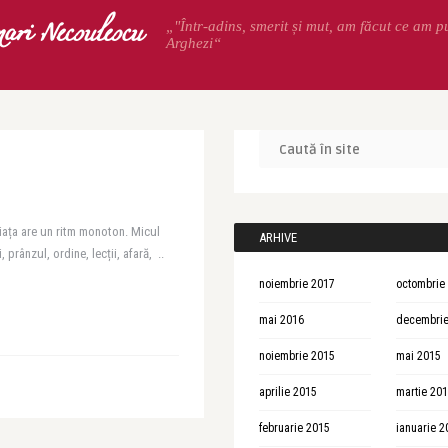
ari Necsulescu
„"Într-adins, smerit și mut, am făcut ce am p
Arghezi“
 viața are un ritm monoton. Micul
ARHIVE
 prânzul, ordine, lecții, afară, ..
noiembrie 2017
octombrie
mai 2016
decembrie
noiembrie 2015
mai 2015
aprilie 2015
martie 20
februarie 2015
ianuarie 2