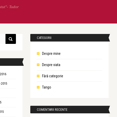
utut"- Tudor
CATEGORII
Despre mine
Despre viata
 2016
Fără categorie
 2015
Tango
15
COMENTARII RECENTE
015