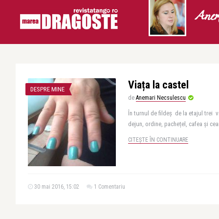
Anem
Viața la castel
DESPRE MINE
de
Anemari Necsulescu
În turnul de fildeș de la etajul trei
dejun, ordine, pachețel, cafea și ceai,
CITEȘTE ÎN CONTINUARE
30 mai 2016, 15:02
1 Comentariu