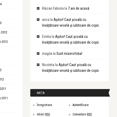
14
Răican Fabiola
la
7 ani de acasă
anca
la
Ajutor! Caut școală cu
13
învățătoare veselă și iubitoare de copii.
 2012
Emilia
la
Ajutor! Caut școală cu
e 2012
învățătoare veselă și iubitoare de copii.
magda
la
Sunt mizerofoba!
Nicoleta
la
Ajutor! Caut școală cu
12
învățătoare veselă și iubitoare de copii.
012
 2011
META
e 2011
Înregistrare
Autentificare
Intrări
RSS
Comentarii
RSS