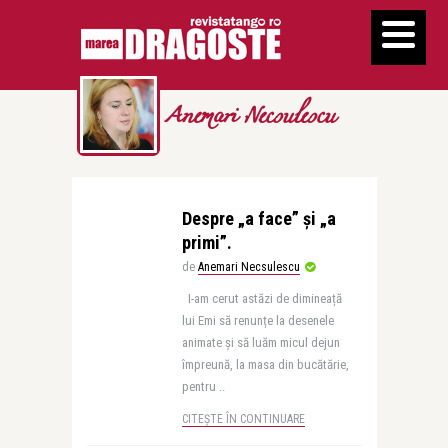
Anemari Necsulescu
Despre „a face” și „a
primi”.
de
Anemari Necsulescu
I-am cerut astăzi de dimineață
lui Emi să renunțe la desenele
animate și să luăm micul dejun
împreună, la masa din bucătărie,
pentru ..
CITEȘTE ÎN CONTINUARE