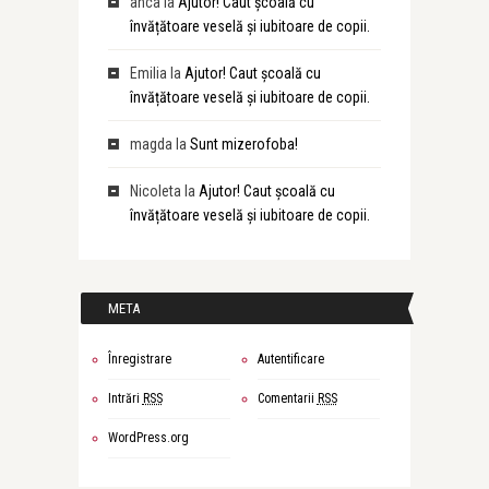
anca
la
Ajutor! Caut școală cu
învățătoare veselă și iubitoare de copii.
Emilia
la
Ajutor! Caut școală cu
învățătoare veselă și iubitoare de copii.
magda
la
Sunt mizerofoba!
Nicoleta
la
Ajutor! Caut școală cu
învățătoare veselă și iubitoare de copii.
META
Înregistrare
Autentificare
Intrări
RSS
Comentarii
RSS
WordPress.org