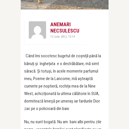
ANEMARI
NECSULESCU
12 iulie 2012, 15:19
Când îmi socotesc bugetul de coșniță până la
bănuți și înghețata e o destrăbălare, mă simt
săracă. Și totuși, în acele momente parfumul
meu, Poeme de la Lancome, mă așteaptă
cuminte pe noptieră, rochița mea de la Nine
West, achiziționată la ultima călătorie în SUA,
dormitează leneșă pe umeraș iar fardurile Dior
zac pe o policioară din baie.
Nu, nu sunt bogată. Nu am bani albi pentru zile