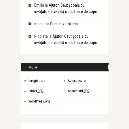
Emilia
la
Ajutor! Caut școală cu
învățătoare veselă și iubitoare de copii.
magda
la
Sunt mizerofoba!
Nicoleta
la
Ajutor! Caut școală cu
învățătoare veselă și iubitoare de copii.
META
Înregistrare
Autentificare
Intrări
RSS
Comentarii
RSS
WordPress.org