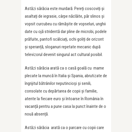
Astăzi sărăcia este murdară. Pereți coscoviți și
asaltați de iegrasie, cârpe năclăite, păr slinos și
vopsit curcubeu cu rămășite de vopseluri, unghii
date cu ojă stridentă dar pline de microbi, podele
prăfuite, pantofi scâlciați, ochi goliți de orizont
și speranță, sloganuri repetate mecanic după
televizorul devenit singurul act cultural posibil.
Astăzi sărăcia arată ca o casă goală cu mame
plecate la muncă în Italia și Spania, abrutizate de
îngrijitul bătrânilor neputincioși și senili,
consolate cu depărtarea de copii și familie,
atente la fiecare euro și întoarse în România în
vacanță pentru a pune casa la punct înainte de o
nouă absență.
Astăzi sărăcia arată ca o parcare cu copii care