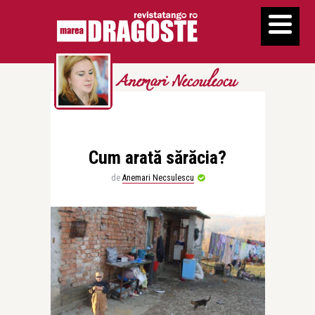
Anemari Necsulescu
Cum arată sărăcia?
de
Anemari Necsulescu