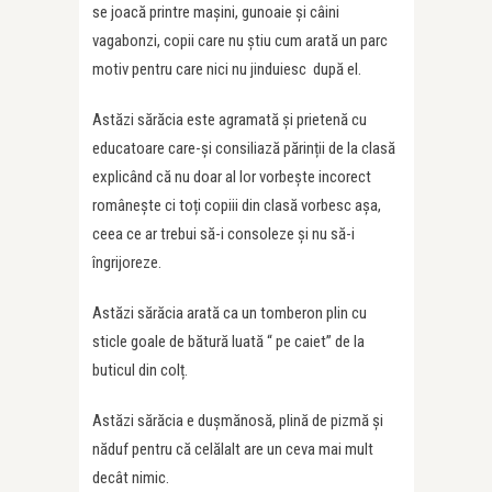
se joacă printre mașini, gunoaie și câini
vagabonzi, copii care nu știu cum arată un parc
motiv pentru care nici nu jinduiesc după el.
Astăzi sărăcia este agramată și prietenă cu
educatoare care-și consiliază părinții de la clasă
explicând că nu doar al lor vorbește incorect
românește ci toți copiii din clasă vorbesc așa,
ceea ce ar trebui să-i consoleze și nu să-i
îngrijoreze.
Astăzi sărăcia arată ca un tomberon plin cu
sticle goale de bătură luată “ pe caiet” de la
buticul din colț.
Astăzi sărăcia e dușmănosă, plină de pizmă și
năduf pentru că celălalt are un ceva mai mult
decât nimic.