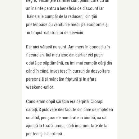
negre, vacanțele familiei sunt planificate cu un
an înainte pentru a beneficia de discount iar
hainele le cumpăr de la reduceri, din țări
prietenoase cu veniturile medii pe economie și
în timpul călătoriilor de serviciu.
Dar nici săracă nu sunt. Am mers în concediu în
fiecare an, fiul meu iese din cartier cel puțin
odată pe săptămână, eu îmi mai cumpăr cărți din
când în când, investesc în cursuri de dezvoltare
personală și mâncăm friptură și în afara
weekend-urilor.
Când eram copil sărăcia era cârpită. Ciorapi
cârpiți, 3 pulovere desfăcute din care se împletea
un altul, perișoarele numărate în ciorbă, ca să
ajungă la toată lumea, cărți împrumutate de la
prieteni și bibliotecă…