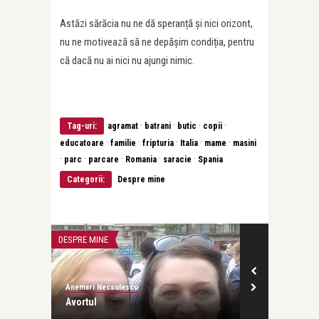
Astăzi sărăcia nu ne dă speranță și nici orizont,
nu ne motivează să ne depășim condiția, pentru
că dacă nu ai nici nu ajungi nimic.
·
·
·
·
Tag-uri:
agramat
batrani
butic
copii
·
·
·
·
·
educatoare
familie
fripturia
Italia
mame
masini
·
·
·
·
·
parc
parcare
Romania
saracie
Spania
Categorii:
Despre mine
DESPRE MINE
DESPRE VIATA
Anemari Necsulescu
Anemari Necsul
Avortul
Noiembrie la 