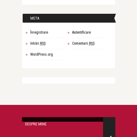
META
Înregistrare
Autentificare
Intrări
RSS
Comentarii
RSS
WordPress.org
Anemari Necsulescu
O DOAMNĂ
DESPRE MINE
DESPRE MINE