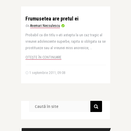
Frumusetea are pretul ei
de
Anemari Necsulescu
Probabil ca din titlu v-ati astepta la un caz tragic al
vreunei adolescente superbe, rapita si obligata sa se
prostitueze sau al vreunei miss anorexice, ..
CITEȘTE ÎN CONTINUARE
1 septembrie 2011, 09:08