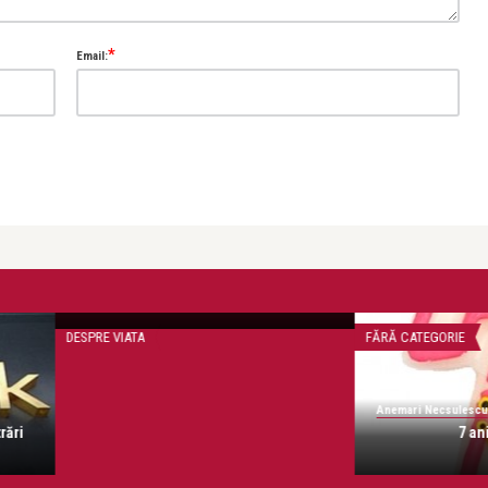
*
Email:
DESPRE VIATA
DESP
Anemari Necsulescu
Ane
e acasă
Despre tristețe.