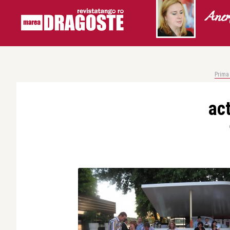
Anem
Prima
act