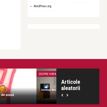
WordPress.org
Anemari Necsulescu
Lecțiile lui Emi. Despre trăd
RE MINE
DESPRE VIATA
Articole
aleatorii
mari Necsulescu
Mătănii, penitenţă şi post.