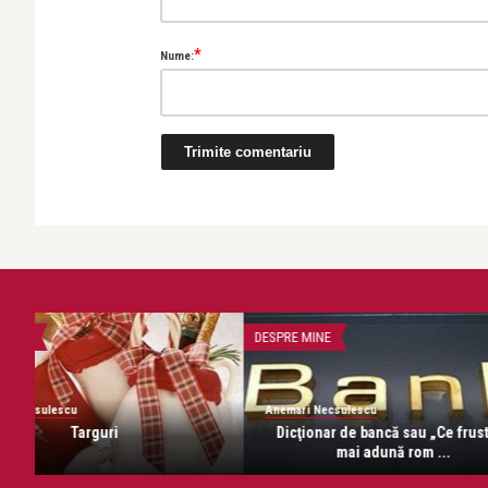
*
Nume:
Anemari Necsulescu
Valerie Gogan. Un personaj.
DESPRE VIATA
FĂRĂ CATEGORIE
Anemari Necsulescu
i
7 ani d