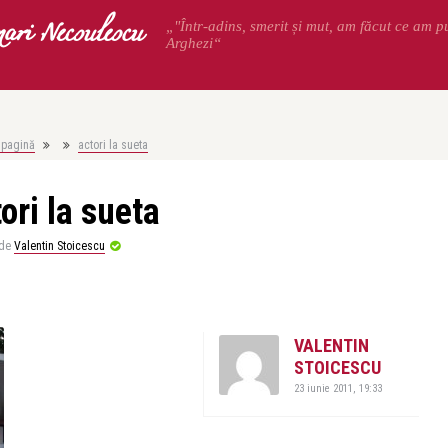
ari Necsulescu
„"Într-adins, smerit și mut, am făcut ce am p
Arghezi“
 pagină
actori la sueta
ori la sueta
de
Valentin Stoicescu
VALENTIN
STOICESCU
23 iunie 2011, 19:33