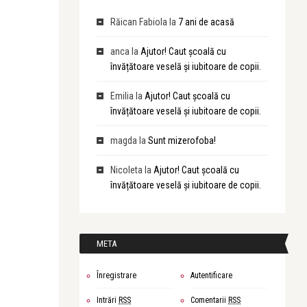
Răican Fabiola
la
7 ani de acasă
anca
la
Ajutor! Caut școală cu
învățătoare veselă și iubitoare de copii.
Emilia
la
Ajutor! Caut școală cu
învățătoare veselă și iubitoare de copii.
magda
la
Sunt mizerofoba!
Nicoleta
la
Ajutor! Caut școală cu
învățătoare veselă și iubitoare de copii.
META
Înregistrare
Autentificare
Intrări
RSS
Comentarii
RSS