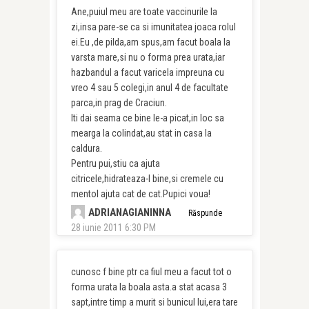
Ane,puiul meu are toate vaccinurile la
zi,insa pare-se ca si imunitatea joaca rolul
ei.Eu ,de pilda,am spus,am facut boala la
varsta mare,si nu o forma prea urata,iar
hazbandul a facut varicela impreuna cu
vreo 4 sau 5 colegi,in anul 4 de facultate
parca,in prag de Craciun.
Iti dai seama ce bine le-a picat,in loc sa
mearga la colindat,au stat in casa la
caldura.
Pentru pui,stiu ca ajuta
citricele,hidrateaza-l bine,si cremele cu
mentol ajuta cat de cat.Pupici voua!
ADRIANAGIANINNA
Răspunde
28 iunie 2011 6:30 PM
cunosc f bine ptr ca fiul meu a facut tot o
forma urata la boala asta.a stat acasa 3
sapt,intre timp a murit si bunicul lui,era tare