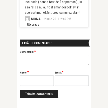
incubatie ( care a fost de 2 saptamani) , in
asa fel ca nu au fost amandoi bolnavi in
acelasi timp. Altfel.. cred ca nu rezistam!
MONA
2 iulie 2011 2:46 PM
Răspunde
LASĂ UN COMENTARIU:
*
Comentariu:
*
*
Nume:
Email: