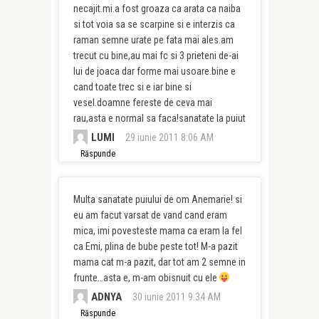
necajit.mi.a fost groaza ca arata ca naiba
si tot voia sa se scarpine si e interzis ca
raman semne urate pe fata mai ales.am
trecut cu bine,au mai fc si 3 prieteni de-ai
lui de joaca dar forme mai usoare.bine e
cand toate trec si e iar bine si
vesel.doamne fereste de ceva mai
rau,asta e normal sa faca!sanatate la puiut
LUMI
29 iunie 2011 8:06 AM
Răspunde
Multa sanatate puiului de om Anemarie! si
eu am facut varsat de vand cand eram
mica, imi povesteste mama ca eram la fel
ca Emi, plina de bube peste tot! M-a pazit
mama cat m-a pazit, dar tot am 2 semne in
frunte…asta e, m-am obisnuit cu ele
ADNYA
30 iunie 2011 9:34 AM
Răspunde