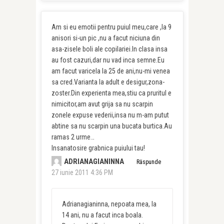
Am si eu emotii pentru puiul meu,care ,la 9
anisori si-un pic ,nu a facut niciuna din
asa-zisele boli ale copilariei.In clasa insa
au fost cazuri,dar nu vad inca semne.Eu
am facut varicela la 25 de ani,nu-mi venea
sa cred.Varianta la adult e desigur,zona-
zoster.Din experienta mea,stiu ca pruritul e
nimicitor,am avut grija sa nu scarpin
zonele expuse vederii,insa nu m-am putut
abtine sa nu scarpin una bucata burtica.Au
ramas 2 urme…
Insanatosire grabnica puiului tau!
ADRIANAGIANINNA
Răspunde
27 iunie 2011 4:36 PM
Adrianagianinna, nepoata mea, la
14 ani, nu a facut inca boala.