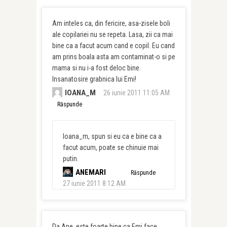
Am inteles ca, din fericire, asa-zisele boli
ale copilariei nu se repeta. Lasa, zii ca mai
bine ca a facut acum cand e copil. Eu cand
am prins boala asta am contaminat-o si pe
mama si nu i-a fost deloc bine.
Insanatosire grabnica lui Emi!
IOANA_M
26 iunie 2011 11:05 AM
Răspunde
Ioana_m, spun si eu ca e bine ca a
facut acum, poate se chinuie mai
putin.
ANEMARI
Răspunde
27 iunie 2011 8:12 AM
Da Ane, este foarte bine ca Emi face