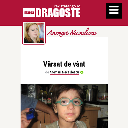
Anemari Necsulescu
Vărsat de vânt
de
Anemari Necsulescu