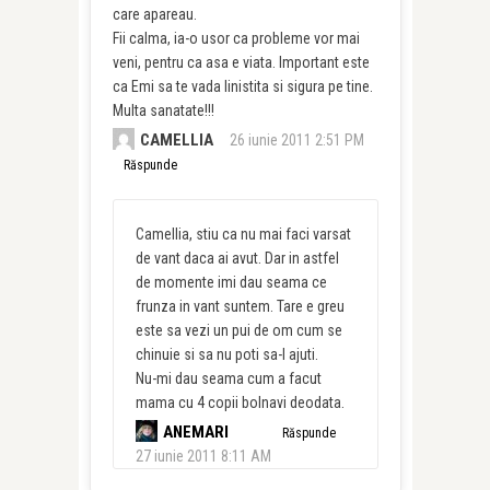
care apareau.
Fii calma, ia-o usor ca probleme vor mai
veni, pentru ca asa e viata. Important este
ca Emi sa te vada linistita si sigura pe tine.
Multa sanatate!!!
CAMELLIA
26 iunie 2011 2:51 PM
Răspunde
Camellia, stiu ca nu mai faci varsat
de vant daca ai avut. Dar in astfel
de momente imi dau seama ce
frunza in vant suntem. Tare e greu
este sa vezi un pui de om cum se
chinuie si sa nu poti sa-l ajuti.
Nu-mi dau seama cum a facut
mama cu 4 copii bolnavi deodata.
ANEMARI
Răspunde
27 iunie 2011 8:11 AM