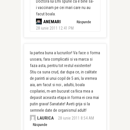
Doctora lui Emi spune ca e bine sa-
i vaccinam pe cei mari care nu au
facut boala.
ANEMARI
Răspunde
28 iunie 2011 12:41 PM
Ia partea buna a lucrurilor! Va face o forma
usoara, fara complicatii si va marca si
faza asta, pentru tot restul existentei!
Stiu ca suna crud, dar dupa ce, in calitate
de parinti ai unui copil de 5 ani, la vremea
aia, am facut si noi , adultii, boala
copilariei, m-am bucurat ca fiica mea a
depasit aceasta etapa in forma ei cea mai
putin grava! Sanatate! Aveti grija si la
semnele date de organismul adult!
LAURICA
28 iunie 2011 8:54 AM
Răspunde