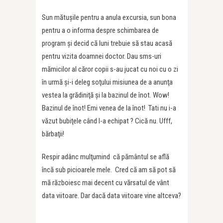
Sun mătuşile pentru a anula excursia, sun bona
pentru a o informa despre schimbarea de
program şi decid că luni trebuie să stau acasă
pentru vizita doamnei doctor. Dau sms-uri
mămicilor al căror copii s-au jucat cu noi cu o zi
în urmă şi-i deleg soţului misiunea de a anunţa
vestea la grădiniţă şi la bazinul de înot. Wow!
Bazinul de înot! Emi venea de la înot! Tati nu i-a
văzut bubiţele când l-a echipat ? Cică nu. Ufff,
bărbaţii!
Respir adânc mulţumind că pământul se află
încă sub picioarele mele. Cred că am să pot să
mă războiesc mai decent cu vărsatul de vânt
data viitoare. Dar dacă data viitoare vine altceva?