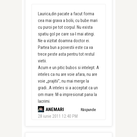
Laurica,din pacate a facut forma
cea mai grava a bolii, cu bube mari
cu puroi pe tot corpul. Nu exista
spatiu gol pe care sa-l mai atingi.
Ne-a vizitat doamna doctor ei.
Partea bun a povestii este ca va
trece peste asta pentru tot restul
vietii.
Acum e un pitic bubos si intelept. A
inteles ca nu are voie afara, nu are
voie „prajitii”, nu mai merge la
gradi…A inteles si a acceptat ca un
om mare. M-a impresionat pana la
lacrimi.
ANEMARI
Răspunde
28 iunie 2011 12:40 PM