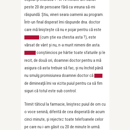
peste 20 de persoane fără ca vreuna să-mi
răspundă. Ştiu, vineri seara oamenii au program.
Într-un final disperat îmi răspunde dna. doctor
care mă linişteşte că nu e pojar pentru că este
(cum ştie ea chestia asta ?), este
vaccinat
vărsat de vânt şi nu, n-a murit nimeni din asta.
conştiincios pe hârtie toate sfaturile şi le
Notez
recit, de două ori, doamnei doctor pentru a mă
asigura că asta trebuie să fac, şi nu închid până
nu smulg promisiunea doamnei doctor că
luni
de dimineaţă îmi va vizita puiul pentru ca să fim
siguri că totul este sub control.
Trimit tăticul la farmacie, liniştesc puiul de om cu
o voce senină, diferită de cea disperată de acum
cinci minute, şi rejectez toate telefoanele celor
pe care nu i-am găsit cu 20 de minute în urmă.