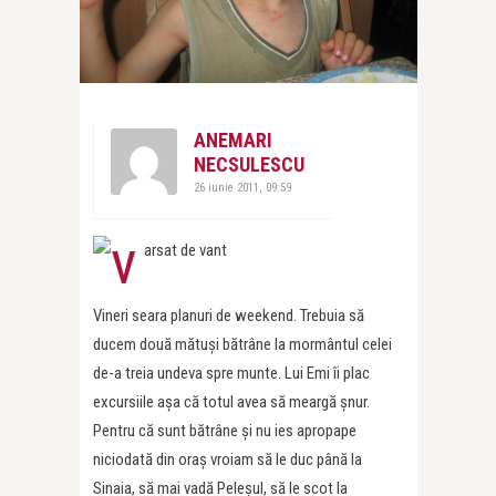
ANEMARI
NECSULESCU
26 iunie 2011, 09:59
Vineri seara planuri de weekend. Trebuia să
ducem două mătuşi bătrâne la mormântul celei
de-a treia undeva spre munte. Lui Emi îi plac
excursiile aşa că totul avea să meargă şnur.
Pentru că sunt bătrâne şi nu ies apropape
niciodată din oraş vroiam să le duc până la
Sinaia, să mai vadă Peleşul, să le scot la