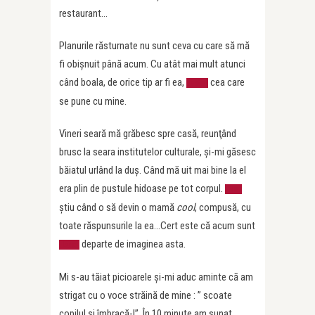
restaurant…
Planurile răsturnate nu sunt ceva cu care să mă
fi obişnuit până acum. Cu atât mai mult atunci
când boala, de orice tip ar fi ea,
cea care
este
se pune cu mine.
Vineri seară mă grăbesc spre casă, reunţând
brusc la seara institutelor culturale, şi-mi găsesc
băiatul urlând la duş. Când mă uit mai bine la el
era plin de pustule hidoase pe tot corpul.
Nu
ştiu când o să devin o mamă
cool
, compusă, cu
toate răspunsurile la ea…Cert este că acum sunt
departe de imaginea asta.
tare
Mi s-au tăiat picioarele şi-mi aduc aminte că am
strigat cu o voce străină de mine : ” scoate
copilul şi îmbracă-l”. În 10 minute am sunat