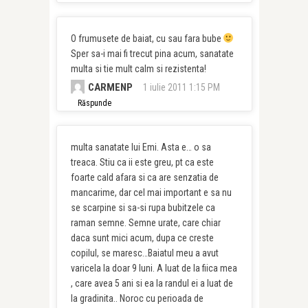
O frumusete de baiat, cu sau fara bube
Sper sa-i mai fi trecut pina acum, sanatate
multa si tie mult calm si rezistenta!
CARMENP
1 iulie 2011 1:15 PM
Răspunde
multa sanatate lui Emi. Asta e… o sa
treaca. Stiu ca ii este greu, pt ca este
foarte cald afara si ca are senzatia de
mancarime, dar cel mai important e sa nu
se scarpine si sa-si rupa bubitzele ca
raman semne. Semne urate, care chiar
daca sunt mici acum, dupa ce creste
copilul, se maresc…Baiatul meu a avut
varicela la doar 9 luni. A luat de la fiica mea
, care avea 5 ani si ea la randul ei a luat de
la gradinita.. Noroc cu perioada de