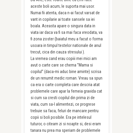
aceste boli acum; le suporta mai usor.
Numai fii atenta, daca n-ai facut varsat de
vant in copilarie ai toate sansele sa iei
boala. Aceasta apare o singura data in
viata iar daca va fi sa mai faca vreodata, va
fi zona zoster (baiatul meu a facut o forma
usoara in timpul testelor nationale de anul
trecut, cica din cauza stresului ).
La vremea cand erau copiii mei mici am
avut o carte care se chema ”Mama si
copilul” (daca-mi aduc bine aminte) scrisa
de un renumit medic roman. Vreau sa spun
ca era o carte completa care descria atat
problemele care apar la femeia gravida cat
si cum sa cresti copilul din prima zi de
viata, cum sa-l alimentezi, ce progrese
trebuie sa faca, feluri de mancare pentru
copii si boli posibile. Era pe intelesul
tuturor, o citeam zi si noapte si, desi eram
tanara nu prea ma speriam de problemele