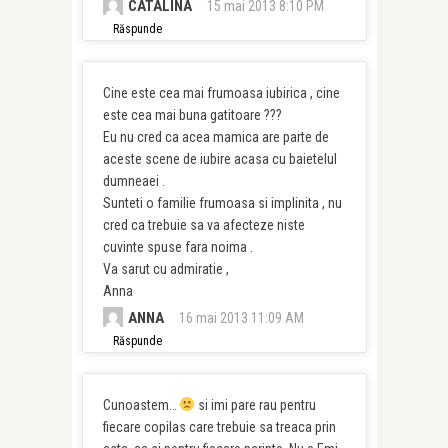
CATALINA
15 mai 2013 8:10 PM
Răspunde
Cine este cea mai frumoasa iubirica , cine
este cea mai buna gatitoare ???
Eu nu cred ca acea mamica are parte de
aceste scene de iubire acasa cu baietelul
dumneaei .
Sunteti o familie frumoasa si implinita , nu
cred ca trebuie sa va afecteze niste
cuvinte spuse fara noima .
Va sarut cu admiratie ,
Anna
ANNA
16 mai 2013 11:09 AM
Răspunde
Cunoastem…
si imi pare rau pentru
fiecare copilas care trebuie sa treaca prin