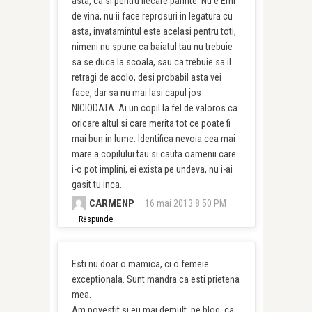
asta, ca si pentru fiecare parinte. Nu e Emi
de vina, nu ii face reprosuri in legatura cu
asta, invatamintul este acelasi pentru toti,
nimeni nu spune ca baiatul tau nu trebuie
sa se duca la scoala, sau ca trebuie sa il
retragi de acolo, desi probabil asta vei
face, dar sa nu mai lasi capul jos
NICIODATA. Ai un copil la fel de valoros ca
oricare altul si care merita tot ce poate fi
mai bun in lume. Identifica nevoia cea mai
mare a copilului tau si cauta oamenii care
i-o pot implini, ei exista pe undeva, nu i-ai
gasit tu inca.
CARMENP
16 mai 2013 8:50 PM
Răspunde
Esti nu doar o mamica, ci o femeie
exceptionala. Sunt mandra ca esti prietena
mea.
Am povestit si eu mai demult, pe blog, ca