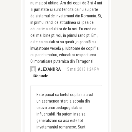
nu ma pot abtine. Am doi copii de 3 si 4 ani
si jumatate si sunt fericita ca nu au parte
de sistemul de invatamant din Romania. Si,
in primul rand, de atitudinea si lipsa de
educatie a adultilor de la noi. Eu cred ca
cel mai bine pt. voi, in primul rand pt. Emi,
este sa cautati si sa gasiti „o școală cu
învățătoare veselă și iubitoare de copii” si
cu parinti maturi, educati si respectuosi.
O imbratisare puternica din Tarragona!
ALEXANDRA
15 mai 2013 1:24 PM
Răspunde
Este pacat ca bietul copilas a avut
un asemenea start la scoala din
cauza unui pedagog slab si
influentabil. Nu putem insa sa
generalizam ca asa este tot
invatamantul romanesc. Sunt