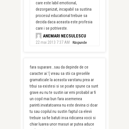
care este labil emotional,
dezorganizat, incapabil sa sustina
procesul educational trebuie sa
decida daca aceasta este profesia
care i se potriveste.
ANEMARI NECSULESCU
22 mai 2013 7:37 AM
Răspunde
fara suparare…sau da depinde de ce
caracter ai:'( vreau sa stii ca greselile
gramaticale la aceasta varstanu prea ar
trbui sa existesi si se poate spune ca sunt
grave.eu nu te sustin iar emi probabil ar fi
un copil mai bun fara asemenea
parinti.invatatoarea nu este devina ci doar
tu sau copilul.nu sustin faptul ca elevii
trebuie sa fie batuti insa ridicarea vocii si
chiar luarea unor masuri ar putea aduce