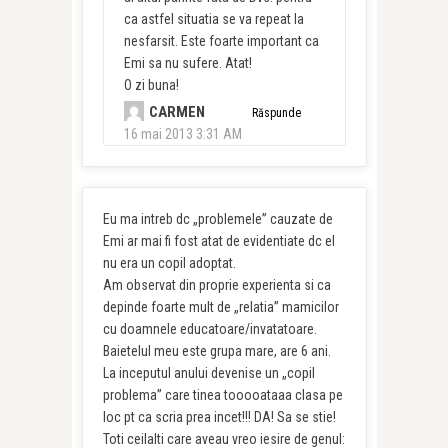
ca astfel situatia se va repeat la
nesfarsit. Este foarte important ca
Emi sa nu sufere. Atat!
O zi buna!
CARMEN
Răspunde
16 mai 2013 3:31 AM
Eu ma intreb dc „problemele” cauzate de
Emi ar mai fi fost atat de evidentiate dc el
nu era un copil adoptat.
Am observat din proprie experienta si ca
depinde foarte mult de „relatia” mamicilor
cu doamnele educatoare/invatatoare.
Baietelul meu este grupa mare, are 6 ani.
La inceputul anului devenise un „copil
problema” care tinea tooooataaa clasa pe
loc pt ca scria prea incet!!! DA! Sa se stie!
Toti ceilalti care aveau vreo iesire de genul: