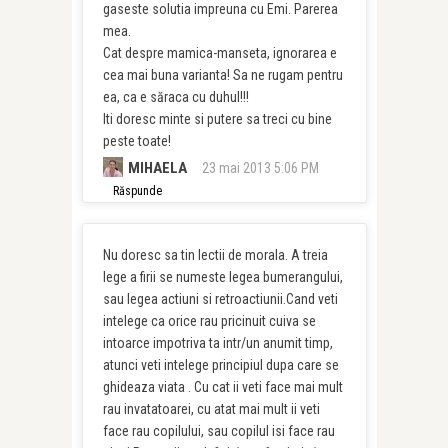
gaseste solutia impreuna cu Emi. Parerea
mea.
Cat despre mamica-manseta, ignorarea e
cea mai buna varianta! Sa ne rugam pentru
ea, ca e săraca cu duhul!!!
Iti doresc minte si putere sa treci cu bine
peste toate!
MIHAELA
23 mai 2013 5:06 PM
Răspunde
Nu doresc sa tin lectii de morala. A treia
lege a firii se numeste legea bumerangului,
sau legea actiuni si retroactiunii.Cand veti
intelege ca orice rau pricinuit cuiva se
intoarce impotriva ta intr/un anumit timp,
atunci veti intelege principiul dupa care se
ghideaza viata . Cu cat ii veti face mai mult
rau invatatoarei, cu atat mai mult ii veti
face rau copilului, sau copilul isi face rau