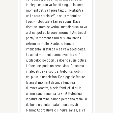
intelege cat rau va faceti singura la acest
moment dat, va fi prea tarziu. ,,Purtati/va
unii altora sarcinile!”, a spus mantuitorul
Iisus Hristos…asta fac eu acum . Daca
doriti sa stam de vorba, sunt dispusa sa va
ajut cat pot eu la acest moment.Am trecut
printr/un moment simular si am inteles
extrem de multe. Sunteti o femeie
inteligenta, si stiu ca o sa va alegeti calea.
La acest moment dumneavoastra nu/l
iubiti deloc pe copil… e doar o iluzie optica,
ii faceti cel putin un deserviciu. Ca sa ma
intelegeti ce va spun, ar trebui sa vorbim
cel putin la un telefon. De alegerile facute
la acest moment depinde fericirea
dumneavoastra, binele familiei, si nu in
ultimul rand, fericirea lui Emi!!.Puteti lua
legatura cu mine. Sunt o persoana reala, si
de buna credinta….data trecuta m/ati
blamat.Acordati/va o singura sansa, si va