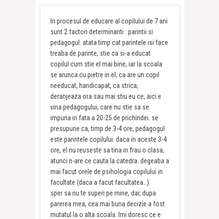
In procesul de educare al copilului de 7 ani
sunt 2 factori determinanti : parintii si
pedagogul. atata timp cat parintele isi face
treaba de parinte, stie ca si-a educat
copilul cum stie el mai bine, iar la scoala
se arunca cu pietre in el, ca are un copil
needucat, handicapat, ca strica,
deranjeaza ora sau mai stiu eu ce, aici e
vina pedagogului, care nu stie sa se
impuna in fata a 20-25 de prichindei. se
presupune ca, timp de 3-4 ore, pedagogul
este parintele copilului. daca in aceste 3-4
ore, el nu reuseste sa tina in frau o clasa,
atunci n-are ce cauta la catedra. degeaba a
mai facut orele de psihologia copilului in
facultate (daca a facut facultatea…).
sper sa nu te superi pe mine, dar, dupa
parerea mea, cea mai buna decizie a fost
mutatul la o alta scoala. Imi doresc ce e