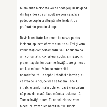
N-am auzit niciodată vocea pedagogului ucigând
din fașă ideea că un adult are voie să aplice
pedepse copilului altui părinte. Evident, de
preferat nici propriului copil.
Revin la realitate. Ne cerem iar scuze pentru
incident, spunem că vom discuta cu Emi și vom
îmbunătăți comportamentul său. Adăugăm că
am consultat și consilierul școlar, am răspuns
prezent apelurilor doamnei învățătoare și mereu
am luat măsuri. Mămica este vizibil
nesatisfăcută. La capătul răbdării o întreb și eu
ce vrea de la noi, ce vrea să facem. Tace. O
întreb, uitându-mă în ochii ei, dacă vrea ca Emi
să plece din clasă. Tace mămica reclamantă.
Tace și învățătoarea. Eu concluzionez: vom
pleca! Nu vom duce bătălii inutile! Binele