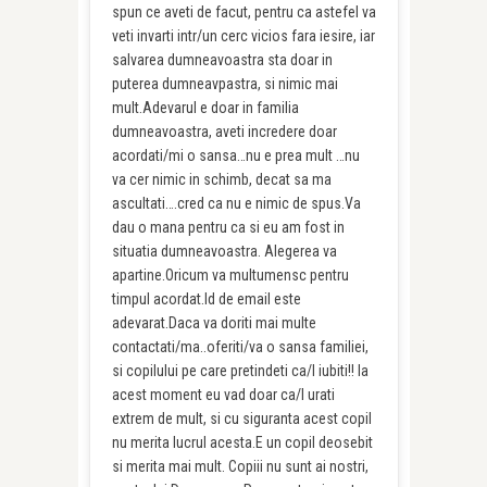
spun ce aveti de facut, pentru ca astefel va
veti invarti intr/un cerc vicios fara iesire, iar
salvarea dumneavoastra sta doar in
puterea dumneavpastra, si nimic mai
mult.Adevarul e doar in familia
dumneavoastra, aveti incredere doar
acordati/mi o sansa…nu e prea mult …nu
va cer nimic in schimb, decat sa ma
ascultati….cred ca nu e nimic de spus.Va
dau o mana pentru ca si eu am fost in
situatia dumneavoastra. Alegerea va
apartine.Oricum va multumensc pentru
timpul acordat.Id de email este
adevarat.Daca va doriti mai multe
contactati/ma..oferiti/va o sansa familiei,
si copilului pe care pretindeti ca/l iubiti!! la
acest moment eu vad doar ca/l urati
extrem de mult, si cu siguranta acest copil
nu merita lucrul acesta.E un copil deosebit
si merita mai mult. Copiii nu sunt ai nostri,