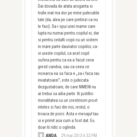
Dai dovada de atata aroganta si
trufie inat ma dor pe mine judecatile
tale (da, alea pe care pretinzi ca nu
le faci). Sa-i spui unei mame care
lupta nu numai pentru copilul ei, dar
si pentru ceilalti copii cu un sistem
in mare parte daunator copiilor, ca-
si uraste copilul, ca acel copil
sufera pentru ca ea a facut ceva
gresit candva, sau ca ceea ce
incearca ea sa faca e „sa-i faca rau
invatatoarei”, este o judecata
dezgustatoare, de care NIMENI nu
ar trebui sa aiba parte. Iti justifici
moralitatea cu un crestinism prost
inteles si faci din noi, restul, o
troaca de porci. Asta e mesajul tau
si e primit asa cum a fost dat. Eu
doar iti ridic o oglinda.
ANDA
29 mai 2013 6:32 PM