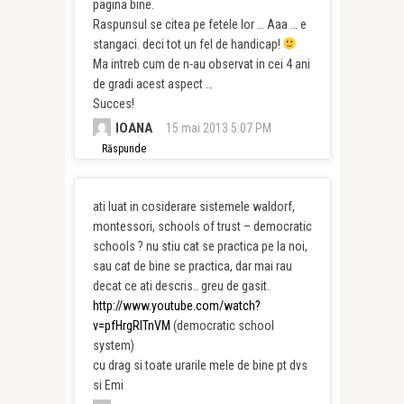
pagina bine.
Raspunsul se citea pe fetele lor … Aaa … e
stangaci. deci tot un fel de handicap!
Ma intreb cum de n-au observat in cei 4 ani
de gradi acest aspect …
Succes!
IOANA
15 mai 2013 5:07 PM
Răspunde
ati luat in cosiderare sistemele waldorf,
montessori, schools of trust – democratic
schools ? nu stiu cat se practica pe la noi,
sau cat de bine se practica, dar mai rau
decat ce ati descris.. greu de gasit.
http://www.youtube.com/watch?
v=pfHrgRITnVM
(democratic school
system)
cu drag si toate urarile mele de bine pt dvs
si Emi