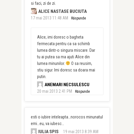
si faci, zi de zi.
ALICE NASTASE BUCIUTA
17 mai 2013 11:48 AM
Răspunde
Alice, imi doresc o bagheta
fermecata pentru ca sa schimb
lumea dintr-o singura miscare. Dar
tu ai putea sa ma ajuti Alice din
lumea minunilor.
O sa reusim,
stiu sigur. Imi doresc sa doara mai
putin.
ANEMARI NECSULESCU
20 mai 2013 2:41 PM
Răspunde
esti o iubire inteleapta…norocos minunatul
emi…eu, va iubesc…
IULIA SPIS
19 mai 2013 8:39 AM