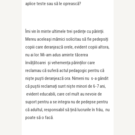
aplice teste sau să le oprească?
Îmi vin în minte ultimele trei ședințe cu părinții.
Mereu aceleași mămici solicitau să fie pedepsiți
copiii care deranjează orele, evident copiii altora,
nu ai lor. Mi-am adus aminte tăcerea
învățătoarei și vehemența părinților care
reclamau că suferă actul pedagogic pentru că
niște puști deranjează ora. Nimeni nu s-a gândit
că puștii reclamați sunt niște minori de 6-7 ani,
evident educabili, care cel mult au nevoie de
suport pentru a se integra nu de pedepse pentru
că adultul, responsabil să țină lucrurile în frâu, nu
poate să o facă.