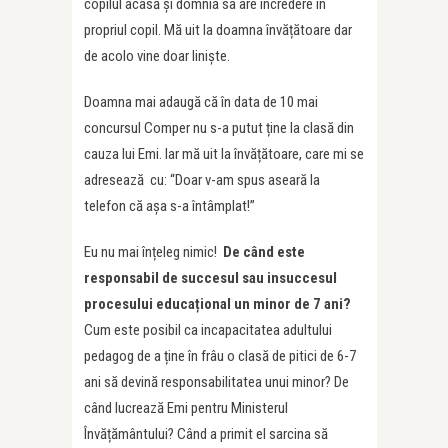
copilul acasă și domnia sa are încredere în
propriul copil. Mă uit la doamna învățătoare dar
de acolo vine doar liniște.
Doamna mai adaugă că în data de 10 mai
concursul Comper nu s-a putut ține la clasă din
cauza lui Emi. Iar mă uit la învățătoare, care mi se
adresează cu: “Doar v-am spus aseară la
telefon că așa s-a întâmplat!”
Eu nu mai înțeleg nimic!
De când este
responsabil de succesul sau insuccesul
procesului educațional un minor de 7 ani?
Cum este posibil ca incapacitatea adultului
pedagog de a ține în frâu o clasă de pitici de 6-7
ani să devină responsabilitatea unui minor? De
când lucrează Emi pentru Ministerul
Învățământului? Când a primit el sarcina să