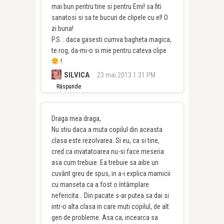
mai bun pentru tine si pentru Emi! sa fiti
sanatosi si sa te bucuri de clipele cu el! O
zi buna!
P.S. : daca gasesti cumva bagheta magica,
te rog, da-mi-o si mie pentru cateva clipe
!
SILVICA
23 mai 2013 1:31 PM
Răspunde
Draga mea draga,
Nu stiu daca a muta copilul din aceasta
clasa este rezolvarea. Si eu, ca si tine,
cred ca invatatoarea nu-si face meseria
asa cum trebuie. Ea trebuie sa aibe un
cuvânt greu de spus, in a-i explica mamicii
cu manseta ca a fost o întâmplare
nefericita… Din pacate s-ar putea sa dai si
intr-o alta clasa in care muti copilul, de alt
gen de probleme. Asa ca, incearca sa