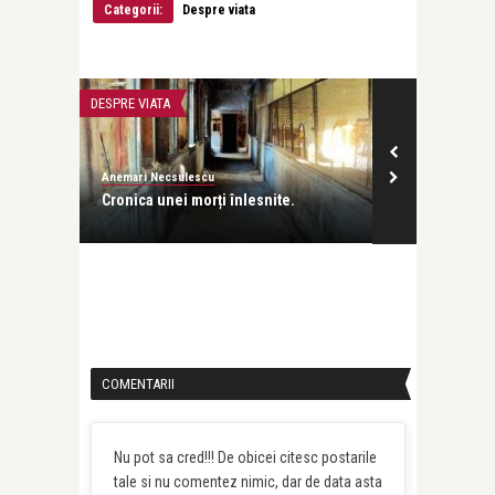
Categorii:
Despre viata
Anemari Necsul
O DOAMNĂ
DESPRE VIATA
DESPRE MINE
Anemari Necsulescu
Cronica unei morți înlesnite.
COMENTARII
Nu pot sa cred!!! De obicei citesc postarile
tale si nu comentez nimic, dar de data asta