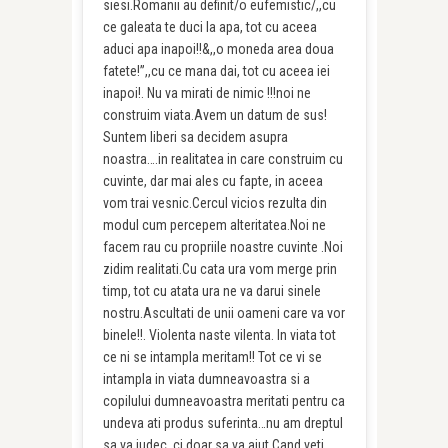
siesi.Romanii au definit/o eufemistic/,,cu
ce galeata te duci la apa, tot cu aceea
aduci apa inapoi!!&,,o moneda area doua
fatete!”,,cu ce mana dai, tot cu aceea iei
inapoi!. Nu va mirati de nimic !!!noi ne
construim viata.Avem un datum de sus!
Suntem liberi sa decidem asupra
noastra….in realitatea in care construim cu
cuvinte, dar mai ales cu fapte, in aceea
vom trai vesnic.Cercul vicios rezulta din
modul cum percepem alteritatea.Noi ne
facem rau cu propriile noastre cuvinte .Noi
zidim realitati.Cu cata ura vom merge prin
timp, tot cu atata ura ne va darui sinele
nostru.Ascultati de unii oameni care va vor
binele!!. Violenta naste vilenta. In viata tot
ce ni se intampla meritam!! Tot ce vi se
intampla in viata dumneavoastra si a
copilului dumneavoastra meritati pentru ca
undeva ati produs suferinta…nu am dreptul
sa va judec, ci doar sa va ajut.Cand veti