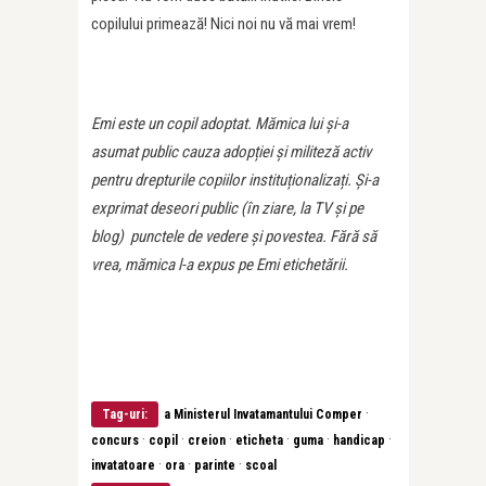
copilului primează! Nici noi nu vă mai vrem!
Emi este un copil adoptat. Mămica lui și-a
asumat public cauza adopției și militeză activ
pentru drepturile copiilor instituționalizați. Și-a
exprimat deseori public (în ziare, la TV și pe
blog) punctele de vedere și povestea. Fără să
vrea, mămica l-a expus pe Emi etichetării.
·
Tag-uri:
a Ministerul Invatamantului Comper
·
·
·
·
·
·
concurs
copil
creion
eticheta
guma
handicap
·
·
·
invatatoare
ora
parinte
scoal