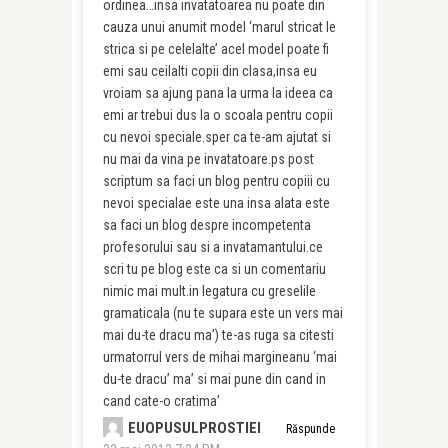
ordinea…insa invatatoarea nu poate din
cauza unui anumit model ‘marul stricat le
strica si pe celelalte’ acel model poate fi
emi sau ceilalti copii din clasa,insa eu
vroiam sa ajung pana la urma la ideea ca
emi ar trebui dus la o scoala pentru copii
cu nevoi speciale.sper ca te-am ajutat si
nu mai da vina pe invatatoare.ps post
scriptum sa faci un blog pentru copiii cu
nevoi specialae este una insa alata este
sa faci un blog despre incompetenta
profesorului sau si a invatamantului.ce
scri tu pe blog este ca si un comentariu
nimic mai mult.in legatura cu greselile
gramaticala (nu te supara este un vers mai
mai du-te dracu ma’) te-as ruga sa citesti
urmatorrul vers de mihai margineanu ‘mai
du-te dracu’ ma’ si mai pune din cand in
cand cate-o cratima’
EUOPUSULPROSTIEI
Răspunde