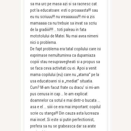
sa ma urc pe masa azi si sa racnesc cat
pot la educatoare: esti o proaaasta!!! sau
eu nu scriuuu!!! nu vreaaauuu!!! mi-a zis
mamaaaa ca nu trebuie sa invat sa scriu
de la gradiiii!!!! … toti paleau in fata
mototolului de Matei. Nu mai avea nimeni
nici o problema.
De fapt problema era tatal copilului care isi
exprimase nemultumirea ca dupamiaza
copiii stau nesupravegheati si a propus sa
se faca ceva activitati cu ei. Apoi a venit
mama copilului (eu) care nu „atarna” pe la
usa educatoarei si a „mediat” situatia.
Cum? M-am facut frate cu dracu’ si mi-am
pus cenusa in cap … le-am explicat
doamnelor ca sotul e mai dintr-o bucata …
asa e el … siiii ce era mai important: copilul
scrie cu stanga!!! Din cauza asta lucreaza
mai incet. Si este si putin perfectionist,
prefera sa nu se grabeasca dar sa arate