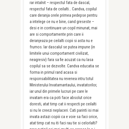
rar intalnit – respectul fata de dascal,
respectul fata de ceilalti… Candva, copilul
care deranja orele primea pedepse pentru
a intelege ce nu e bine, cand greseste –
desi e in continuare un copil minunat, mai
are si comportamente prin care ii
deranjeaza pe ceilalti copii si asta nu e
frumos. Iar dascalul se putea impune (in
limitele unui comportament civilizat,
neagresiv) fara sa fie acuzat ca nu lasa
copilul sa se dezvolte. Candva educatia se
forma in primul rand acasa si
responsabilitatea nu revenea intru totul
Ministerului Invatamantaului, invatatorilor,
iar unul din primele lucruri pe care le
invatam era ca poti face absolut orice
doresti, atat timp cat ii respecti pe ceilalti
si nu le creezi neplaceri. Cati parinti isi mai
invata astazi copiii ca e voie sa faci orice,
atat timp cat nu iti faci rau tie si celorlalti?