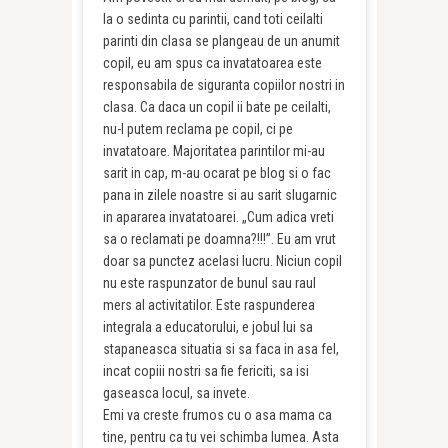
la o sedinta cu parintii, cand toti ceilalti
parinti din clasa se plangeau de un anumit
copil, eu am spus ca invatatoarea este
responsabila de siguranta copiilor nostri in
clasa. Ca daca un copil ii bate pe ceilalti,
nu-l putem reclama pe copil, ci pe
invatatoare. Majoritatea parintilor mi-au
sarit in cap, m-au ocarat pe blog si o fac
pana in zilele noastre si au sarit slugarnic
in apararea invatatoarei. „Cum adica vreti
sa o reclamati pe doamna?!!!”. Eu am vrut
doar sa punctez acelasi lucru. Niciun copil
nu este raspunzator de bunul sau raul
mers al activitatilor. Este raspunderea
integrala a educatorului, e jobul lui sa
stapaneasca situatia si sa faca in asa fel,
incat copiii nostri sa fie fericiti, sa isi
gaseasca locul, sa invete.
Emi va creste frumos cu o asa mama ca
tine, pentru ca tu vei schimba lumea. Asta