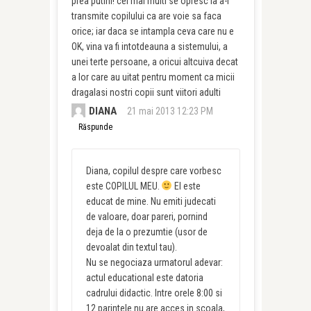
prea putini! cei mai multi se opresc la a-i
transmite copilului ca are voie sa faca
orice; iar daca se intampla ceva care nu e
OK, vina va fi intotdeauna a sistemului, a
unei terte persoane, a oricui altcuiva decat
a lor care au uitat pentru moment ca micii
dragalasi nostri copii sunt viitori adulti
DIANA
21 mai 2013 12:23 PM
Răspunde
Diana, copilul despre care vorbesc
este COPILUL MEU.
El este
educat de mine. Nu emiti judecati
de valoare, doar pareri, pornind
deja de la o prezumtie (usor de
devoalat din textul tau).
Nu se negociaza urmatorul adevar:
actul educational este datoria
cadrului didactic. Intre orele 8:00 si
12 parintele nu are acces in scoala,