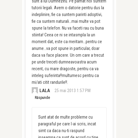
sunt a lui Dumnezeu. Pe pamat noi suntem
tutorii legali. Avem o datorie pentru dus la
indeplinire, fie ca suntem parinti adoptivi,
fie ca suntem naturali…mai multe va pot
spune la telefon. Nu va faceti rau cu buna
stiinta! Ceea ce ni se intasmpla la un
moment dat, este ca meritam…pentru ce
anume…va pot spune in particular, doar
daca va face placere. Un om care a trecut
pe unde treceti dumneavoastra acum
recent, cu mare dragoste, pentru ca va
inteleg suferinta!!multumesc pentru ca
mi/ati citit randurile!!.
LALA
25 mai 2013 1:57 PM
Răspunde
Sunt atat de multe probleme cu
paragraful pe care l-ai scris, incat
simt ca daca nu-ti raspund
inseamna ca sunt de acord cu tine.