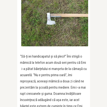
“Să-ți iei handicapatul și să pleci!” Îmi strigă o
mămică la telefon acum două seri pentru că Emi
i-a pătat băiețelului ei manșeta de la cămașă cu
acuarelă. “Nu e pentru prima oară”, îmi
reproșează, aceeași mămică a doua zi când ne
prezentăm la școală pentru mediere. Emi i-a mai
rupt creioanele și guma. Doamna învățătoare
încuvințează adăugând că așa este, iar acel
băiețel este extrem de cuminte în timp ce Emi