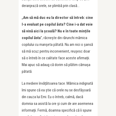
deranjează orele, se plimbă prin clasă…
„
Am să mă duc eu la director să întreb: cine
l-a evaluat pe copilul ăsta? Cine i-a dat voie
să vină aici la școală? Nu e în toate mințile
copilul ăsta
”, răcnește din rărunchi mămica
copilului cu manșeta pătată. Nu am nici o șansă
să mă scuz pentru inconvenient, reușesc doar
să o întreb în ce calitate face aceste afirmații.
Mai apuc să adaug că dorim să plătim cămașa
pătată.
La mediere învățătoarea tace. Mămica indignată
îmi spune că ea știe că orele nu se desfășoară
din cauza lui Emi. Eu o întreb, calmă, dacă
domnia sa asistă la ore și cum de are asemenea
informații. Fermă, doamna specifică că îi spune