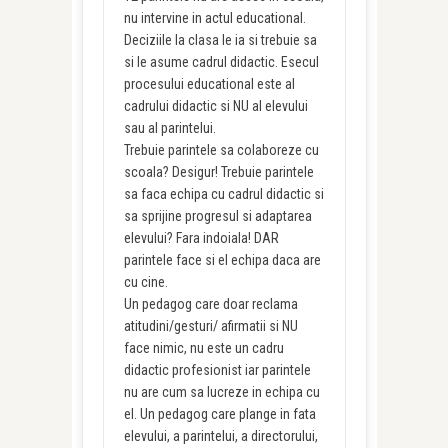
nu intervine in actul educational.
Deciziile la clasa le ia si trebuie sa
si le asume cadrul didactic. Esecul
procesului educational este al
cadrului didactic si NU al elevului
sau al parintelui.
Trebuie parintele sa colaboreze cu
scoala? Desigur! Trebuie parintele
sa faca echipa cu cadrul didactic si
sa sprijine progresul si adaptarea
elevului? Fara indoiala! DAR
parintele face si el echipa daca are
cu cine.
Un pedagog care doar reclama
atitudini/gesturi/ afirmatii si NU
face nimic, nu este un cadru
didactic profesionist iar parintele
nu are cum sa lucreze in echipa cu
el. Un pedagog care plange in fata
elevului, a parintelui, a directorului,