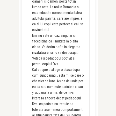
oameni si oameni peste tot in
lumea asta. La noi in Romania nu
este educate correct mentalitatea
adultului parinte, care are impresia
ca al lui copil este perfect si ca i se
cuvine totul.
Emi nu este un caz singular si
faceti bine ca il mutate la o alta
clasa. Va dorim bafta in alegerea
invatatoarei si nu va descurajati.
Veti gasi pedagogul potrivit si
pentru copilul Dvs.
Cat despre a allege o clasa dupa
cum sunt parintii…asta mi se pare o
chestier de loto. Asica de unde pot
eu sa stiu cum este parintele x sau
y si, pana la urma, de ce m-ar
interesa altceva decat pedagogul.
Dvs. ca parinte nu trebuie sa
tolerate asemenea comportament
al altui parinte fata de Dvs. pentru