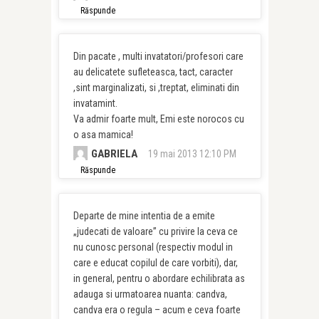
Răspunde
Din pacate , multi invatatori/profesori care
au delicatete sufleteasca, tact, caracter
,sint marginalizati, si ,treptat, eliminati din
invatamint.
Va admir foarte mult, Emi este norocos cu
o asa mamica!
GABRIELA
19 mai 2013 12:10 PM
Răspunde
Departe de mine intentia de a emite
„judecati de valoare” cu privire la ceva ce
nu cunosc personal (respectiv modul in
care e educat copilul de care vorbiti), dar,
in general, pentru o abordare echilibrata as
adauga si urmatoarea nuanta: candva,
candva era o regula – acum e ceva foarte