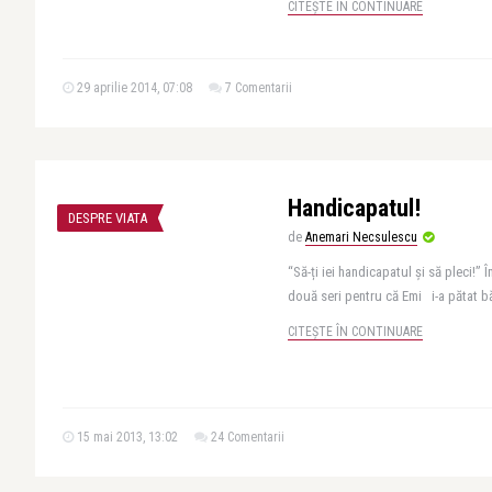
CITEȘTE ÎN CONTINUARE
29 aprilie 2014, 07:08
7 Comentarii
Handicapatul!
DESPRE VIATA
de
Anemari Necsulescu
“Să-ți iei handicapatul și să pleci!”
două seri pentru că Emi i-a pătat bă
CITEȘTE ÎN CONTINUARE
15 mai 2013, 13:02
24 Comentarii