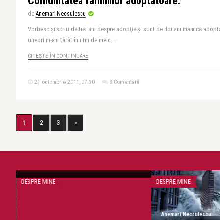
Comunitatea familiilor adoptatoare.
de
Anemari Necsulescu
Vorbesc şi scriu de trei ani despre adopţie şi sunt de doi ani mămică adopt
uneori m-am târât în ritm de melc. ..
CITEȘTE ÎN CONTINUARE
21 octombrie 2011, 07:30
8 Comentarii
1
2
3
»
Anemari Necsulescu
Nu mai pot să salvez balene eşuate.
DESPRE MINE
DESPRE MINE
Anemari Necsulescu