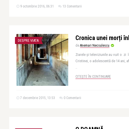
9 octombrie 2016, 06:31
13 Comentarii
Cronica unei morți în
DESPRE VIATA
de
Anemari Necsulescu
Ziarele și televiziunile au vuit o z
Cristinei, o adolescentă de 14 ani, af
..
CITEȘTE ÎN CONTINUARE
7 decembrie 2015, 13:53
0 Comentarii