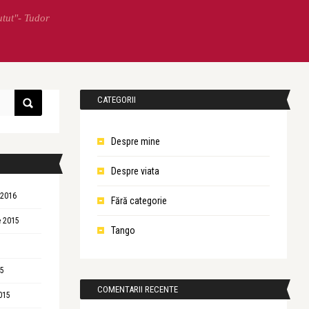
utut"- Tudor
CATEGORII
Despre mine
Despre viata
 2016
Fără categorie
 2015
Tango
15
COMENTARII RECENTE
015