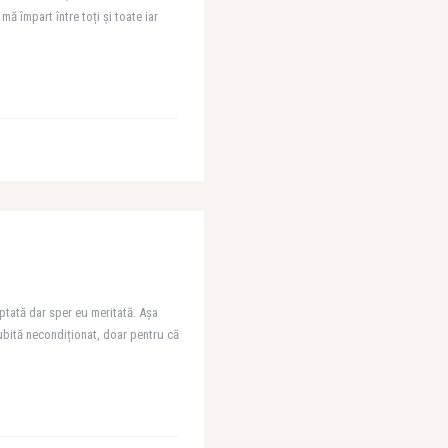
ă împart între toți și toate iar
eptată dar sper eu meritată. Așa
ubită necondiționat, doar pentru că