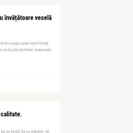
u învățătoare veselă
 un loc magic unde copiii învață
 un loc plin de femei, mame-soții-
calitate.
ba cu obidă, ba cu mândrie. M-