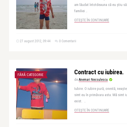
am lăudat întotdeauna că eu știu să m
familiei ..
CITEȘTE ÎN CONTINUARE
27 august 2012, 09:44
0 Comentarii
Contract cu iubirea.
FĂRĂ CATEGORIE
de
Anemari Necsulescu
Iubire. O iubire pură, onestă, neașt
simt eu în primăvara asta. Mă simt i
exist. ..
CITEȘTE ÎN CONTINUARE