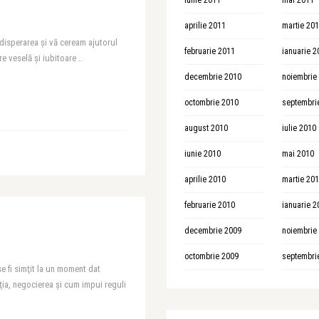
iunie 2011
mai 2011
aprilie 2011
martie 20
 disperarea și vă ceream ajutorul
februarie 2011
ianuarie 2
e veselă și iubitoare ..
decembrie 2010
noiembrie
octombrie 2010
septembri
august 2010
iulie 2010
iunie 2010
mai 2010
aprilie 2010
martie 20
februarie 2010
ianuarie 2
decembrie 2009
noiembrie
octombrie 2009
septembri
 fi simţit la un moment dat
ia, negocierea şi cum impui reguli