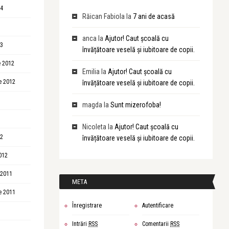
14
Răican Fabiola
la
7 ani de acasă
anca
la
Ajutor! Caut școală cu
13
învățătoare veselă și iubitoare de copii.
 2012
Emilia
la
Ajutor! Caut școală cu
e 2012
învățătoare veselă și iubitoare de copii.
magda
la
Sunt mizerofoba!
Nicoleta
la
Ajutor! Caut școală cu
12
învățătoare veselă și iubitoare de copii.
012
 2011
META
e 2011
Înregistrare
Autentificare
Intrări
RSS
Comentarii
RSS