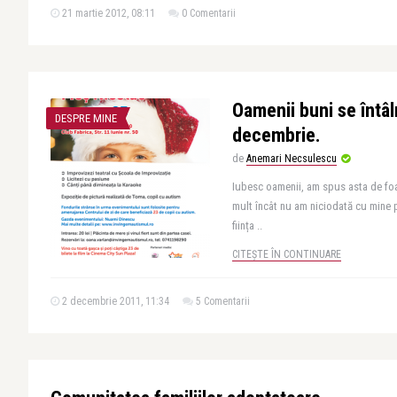
21 martie 2012, 08:11
0 Comentarii
Oamenii buni se întâ
DESPRE MINE
decembrie.
de
Anemari Necsulescu
Iubesc oamenii, am spus asta de foar
mult încât nu am niciodată cu mine 
ființa ..
CITEȘTE ÎN CONTINUARE
2 decembrie 2011, 11:34
5 Comentarii