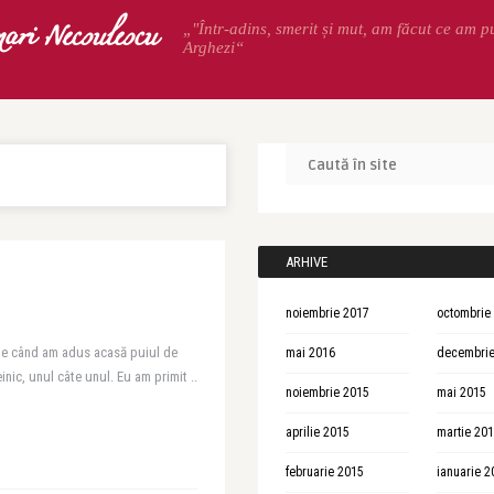
ari Necsulescu
„"Într-adins, smerit și mut, am făcut ce am p
Arghezi“
ARHIVE
noiembrie 2017
octombrie
 de când am adus acasă puiul de
mai 2016
decembrie
inic, unul câte unul. Eu am primit ..
noiembrie 2015
mai 2015
aprilie 2015
martie 20
februarie 2015
ianuarie 2