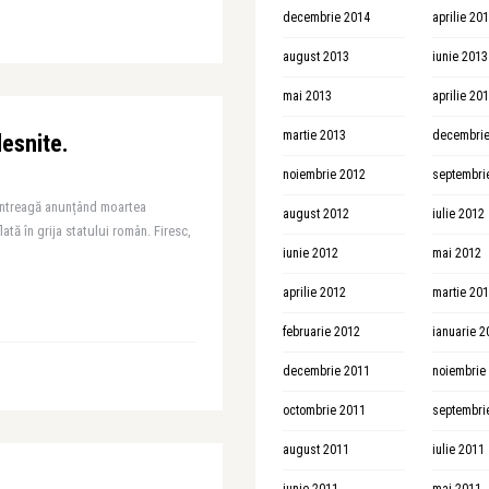
decembrie 2014
aprilie 20
august 2013
iunie 2013
mai 2013
aprilie 20
martie 2013
decembrie
lesnite.
noiembrie 2012
septembri
i întreagă anunțând moartea
august 2012
iulie 2012
lată în grija statului român. Firesc,
iunie 2012
mai 2012
aprilie 2012
martie 20
februarie 2012
ianuarie 2
decembrie 2011
noiembrie
octombrie 2011
septembri
august 2011
iulie 2011