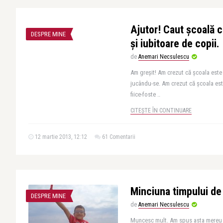
Ajutor! Caut școală c
DESPRE MINE
și iubitoare de copii.
de
Anemari Necsulescu
Am greșit! Am crezut că școala este
jucându-se. Am crezut că școala este
fiice-foste ..
CITEȘTE ÎN CONTINUARE
12 martie 2013, 12:12
61 Comentarii
Minciuna timpului de 
DESPRE MINE
de
Anemari Necsulescu
Muncesc mult. Am spus asta mereu 