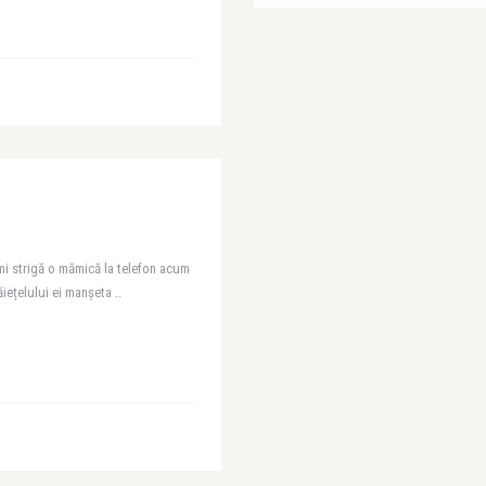
 Îmi strigă o mămică la telefon acum
iețelului ei manșeta ..