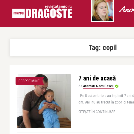
Anem
Tag:
copil
7 ani de acasă
DESPRE MINE
de
Anemari Necsulescu
Pe 8 octombrie s-au împlinit 7 ani
om. Anii nu au trecut în zbor, ci teme
CITEȘTE ÎN CONTINUARE