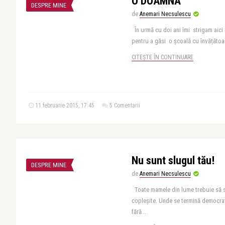
O DOAMNĂ
DESPRE MINE
de
Anemari Necsulescu
În urmă cu doi ani îmi strigam aici
pentru a găsi o școală cu învățătoar
CITEȘTE ÎN CONTINUARE
11 februarie 2015, 17:45
5 Comentarii
Nu sunt slugul tău!
DESPRE MINE
de
Anemari Necsulescu
Toate mamele din lume trebuie să se
copleşite. Unde se termină democraţ
fără ..