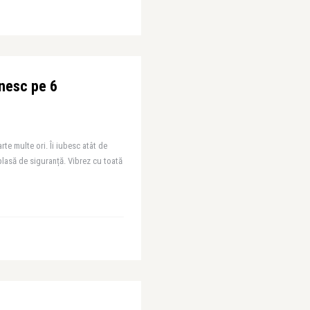
lnesc pe 6
te multe ori. Îi iubesc atât de
plasă de siguranță. Vibrez cu toată