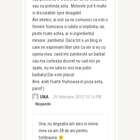
sau sa pretinda asta . Motivele pot fi multe
si discutabile spre divagabil.
Am inteles, ai vrut sa ne comunici ca esti o
femeie frumoasa si iubita si implinita, iar,
peste toate astea, ai si ingredientul
minune: zambetul. Daca tot e un blog in
care ne exprimam liber uite ca vin si eu cu
opinia mea: cand imi zambeste un barbat
sau ma curteaza discret nu cad nici pe
spate, nu-mi iubesc nici mai putin
barbatul.Dar este placut.
Ane, arati foarte frumoasa in poza asta,
parol!:)
UNA
26 februarie 2010 10:16 PM
Răspunde
Una, nu degeaba am ales in inima
mea sa am 28 de ani pentru
totdeauna.