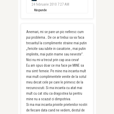
24 februarie 2010 7:27 AM
Răspunde
Anemari, mi se pare un pic nefiresc cum
pui problema… De ce ar trebui sa va faca
tresaritul la complimente straine mai putin
„fericite sau iubite in casatorie., mai putin
implinite, mai putin mame sau neveste”.
Nici nu mi-a trecut prin cap asa ceva!
Eu am spus doar ce ma face pe MINE sa
ma simt femeie. Pe mine ma incanta mult
mai mult complimentele venite de la sotul
meu decat cele pe care le primesc de la
necunoscuti. Si ma incanta cu atat mai
mult cu cat stiu ca dragostea lui pentru
mine nu a scazut ci dimpotriva.
Si ma mai incanta privirile prietenilor nostri
de fiecare data cand ne vedem, destul de