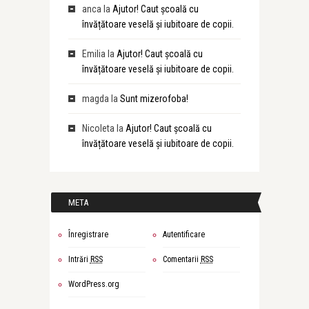
anca
la
Ajutor! Caut școală cu
învățătoare veselă și iubitoare de copii.
Emilia
la
Ajutor! Caut școală cu
învățătoare veselă și iubitoare de copii.
magda
la
Sunt mizerofoba!
Nicoleta
la
Ajutor! Caut școală cu
învățătoare veselă și iubitoare de copii.
META
Înregistrare
Autentificare
Intrări
RSS
Comentarii
RSS
WordPress.org