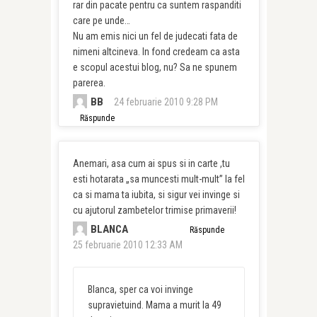
rar din pacate pentru ca suntem raspanditi
care pe unde…
Nu am emis nici un fel de judecati fata de
nimeni altcineva. In fond credeam ca asta
e scopul acestui blog, nu? Sa ne spunem
parerea.
BB
24 februarie 2010 9:28 PM
Răspunde
Anemari, asa cum ai spus si in carte ,tu
esti hotarata „sa muncesti mult-mult” la fel
ca si mama ta iubita, si sigur vei invinge si
cu ajutorul zambetelor trimise primaverii!
BLANCA
Răspunde
25 februarie 2010 12:33 AM
Blanca, sper ca voi invinge
supravietuind. Mama a murit la 49