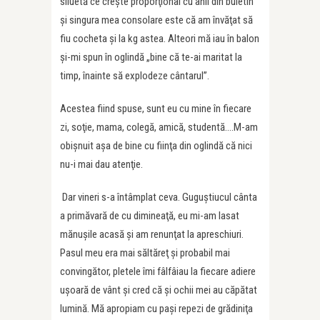
siluetă ce creşte proporţional cu anii din buletin
şi singura mea consolare este că am învăţat să
fiu cocheta şi la kg astea. Alteori mă iau în balon
şi-mi spun în oglindă „bine că te-ai maritat la
timp, înainte să explodeze cântarul”.
Acestea fiind spuse, sunt eu cu mine în fiecare
zi, soţie, mama, colegă, amică, studentă….M-am
obişnuit aşa de bine cu fiinţa din oglindă că nici
nu-i mai dau atenţie.
Dar vineri s-a întâmplat ceva. Guguştiucul cânta
a primăvară de cu dimineaţă, eu mi-am lasat
mănuşile acasă şi am renunţat la apreschiuri.
Pasul meu era mai săltăreţ şi probabil mai
convingător, pletele îmi fâlfâiau la fiecare adiere
uşoară de vânt şi cred că şi ochii mei au căpătat
lumină. Mă apropiam cu paşi repezi de grădiniţa