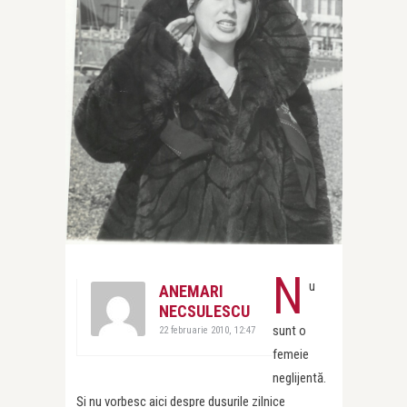
N
u
ANEMARI
NECSULESCU
sunt o
22 februarie 2010, 12:47
femeie
neglijentă.
Şi nu vorbesc aici despre duşurile zilnice