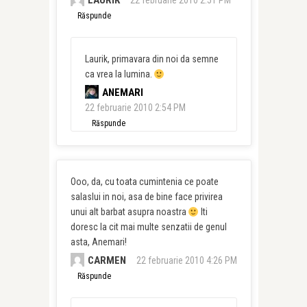
LAURIK
22 februarie 2010 2:51 PM
Răspunde
Laurik, primavara din noi da semne
ca vrea la lumina.
ANEMARI
22 februarie 2010 2:54 PM
Răspunde
Ooo, da, cu toata cumintenia ce poate
salaslui in noi, asa de bine face privirea
unui alt barbat asupra noastra
Iti
doresc la cit mai multe senzatii de genul
asta, Anemari!
CARMEN
22 februarie 2010 4:26 PM
Răspunde