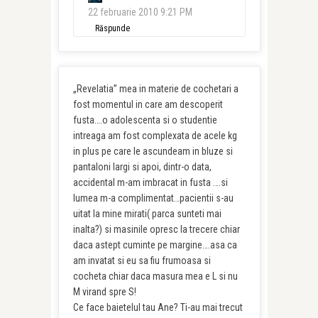
22 februarie 2010 9:21 PM
Răspunde
„Revelatia” mea in materie de cochetari a
fost momentul in care am descoperit
fusta….o adolescenta si o studentie
intreaga am fost complexata de acele kg
in plus pe care le ascundeam in bluze si
pantaloni largi si apoi, dintr-o data,
accidental m-am imbracat in fusta ….si
lumea m-a complimentat…pacientii s-au
uitat la mine mirati( parca sunteti mai
inalta?) si masinile opresc la trecere chiar
daca astept cuminte pe margine….asa ca
am invatat si eu sa fiu frumoasa si
cocheta chiar daca masura mea e L si nu
M virand spre S!
Ce face baietelul tau Ane? Ti-au mai trecut