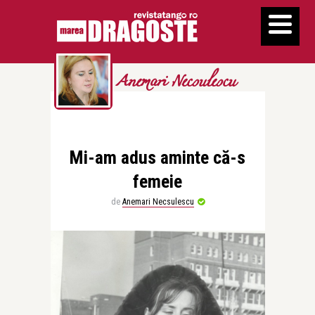
Anemari Necsulescu
Mi-am adus aminte că-s
femeie
de
Anemari Necsulescu