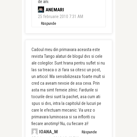
de ani.
ANEMARI
25 februarie 2010 7:31 AM
Răspunde
Cadoul meu din primavara aceasta este
revista Tango alaturi de blogul dvs si cele
ale colegilor. Sunt hrana pentru suflet si nu
las sa treaca o zi fara sa citesc un post,
un articol. Ma sensibilizeaza foarte mult si
cred ca aveam nevoie de asa ceva. Prin
asta ma simt femeie zilnic. Fardurile si
tocurile desi sunt la pachet, asa cum ati
spus si dvs, intra la capitolul de lucuri pe
care le efectuam mecanic. Va urez o
primavara luminoasa si sa infloriti cu
fiecare anotimp! Nu, cu fiecare zi!
IOANA_M
Răspunde