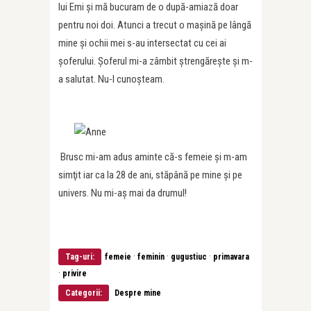
lui Emi şi mă bucuram de o după-amiază doar
pentru noi doi. Atunci a trecut o maşină pe lângă
mine şi ochii mei s-au intersectat cu cei ai
şoferului. Şoferul mi-a zâmbit ştrengăreşte şi m-
a salutat. Nu-l cunoşteam.
Brusc mi-am adus aminte că-s femeie şi m-am
simţit iar ca la 28 de ani, stăpână pe mine şi pe
univers. Nu mi-aş mai da drumul!
·
·
·
Tag-uri:
femeie
feminin
gugustiuc
primavara
·
privire
Categorii:
Despre mine