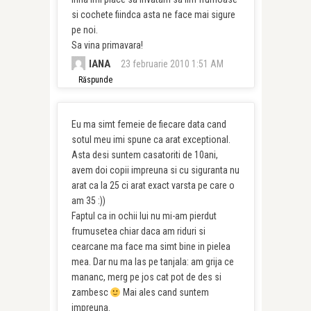
si cochete fiindca asta ne face mai sigure
pe noi.
Sa vina primavara!
IANA
23 februarie 2010 1:51 AM
Răspunde
Eu ma simt femeie de fiecare data cand
sotul meu imi spune ca arat exceptional.
Asta desi suntem casatoriti de 10ani,
avem doi copii impreuna si cu siguranta nu
arat ca la 25 ci arat exact varsta pe care o
am 35 :))
Faptul ca in ochii lui nu mi-am pierdut
frumusetea chiar daca am riduri si
cearcane ma face ma simt bine in pielea
mea. Dar nu ma las pe tanjala: am grija ce
mananc, merg pe jos cat pot de des si
zambesc
Mai ales cand suntem
impreuna.