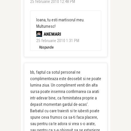
25 februarie 2010 12:48 PM
Ioana, tu esti martisorul meu.
Multumesc!
ANEMARI
25 februarie 2010 1:31 PM
Răspunde
bb, faptul ca sotul personal ne
complimenteaza este deosebit si ne poate
lumina ziua. Un compliment venit din alta
sursa poate insemna confirmarea ca arati
intr-adevar bine, ca feminitatea proprie a
depasit momentan gardul de-acas’.
Barbatul cu care traiesti si te iubesti poate
spune ceva frumos ca sa-ti faca placere,
sau pentru ca te adora si vrea s-o arate,
sau pentru ca s-a obisnuit sa se extazieze