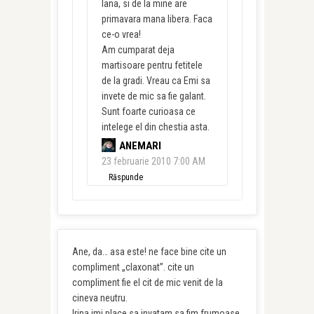
Iana, si de la mine are
primavara mana libera. Faca
ce-o vrea!
Am cumparat deja
martisoare pentru fetitele
de la gradi. Vreau ca Emi sa
invete de mic sa fie galant.
Sunt foarte curioasa ce
intelege el din chestia asta.
ANEMARI
23 februarie 2010 7:00 AM
Răspunde
Ane, da… asa este! ne face bine cite un
compliment „claxonat”. cite un
compliment fie el cit de mic venit de la
cineva neutru.
Irina imi place sa invatam sa fim frumoase