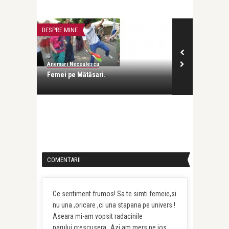
DESPRE MINE
DESPRE MINE
Anemari Necsulescu
Anemari Necsul
Femei pe Mătăsari.
Blestemul gr
COMENTARII
Ce sentiment frumos! Sa te simti femeie,si
nu una ,oricare ,ci una stapana pe univers !
Aseara mi-am vopsit radacinile
parului,crescusera…Azi am mers pe jos