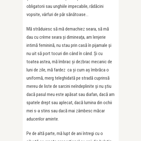
obligatorii sau unghiile impecabile, rădăcini
vopsite, vârfuri de păr sănătoase…
Mă străduiesc să mă demachiez seara, să mă
dau cu crème seara şi dimineaţa, am lenjerie
intimă feminină, nu stau prin casă în pijamale şi
nu uit să port tocuri din când în când. Şi cu
toatea astea, mă îmbrac şi dezbrac mecanic de
luni de zile, mă fardez ca şi cum aş îmbrăca o
uniformă, merg teleghidată pe stradă cuprinsă
mereu de liste de sarcini neîndeplinite şi nu ştiu
dacă pasul meu este apăsat sau diafan, dacă am
spatele drept sau aplecat, dacă lumina din ochii
mei s-a stins sau dacă mai zâmbesc măcar
aducerilor aminte.
Pe de altă parte, mă lupt de ani întregi cu o