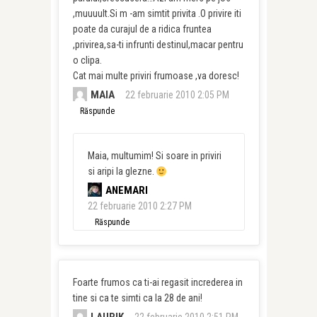
,muuuult.Si m -am simtit privita .O privire iti
poate da curajul de a ridica fruntea
,privirea,sa-ti infrunti destinul,macar pentru
o clipa.
Cat mai multe priviri frumoase ,va doresc!
MAIA
22 februarie 2010 2:05 PM
Răspunde
Maia, multumim! Si soare in priviri
si aripi la glezne.
ANEMARI
22 februarie 2010 2:27 PM
Răspunde
Foarte frumos ca ti-ai regasit increderea in
tine si ca te simti ca la 28 de ani!