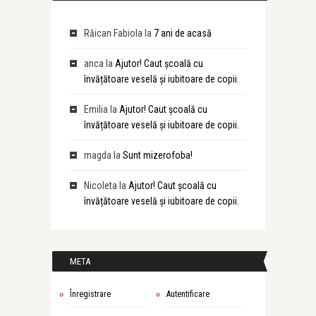
Răican Fabiola
la
7 ani de acasă
anca
la
Ajutor! Caut școală cu
învățătoare veselă și iubitoare de copii.
Emilia
la
Ajutor! Caut școală cu
învățătoare veselă și iubitoare de copii.
magda
la
Sunt mizerofoba!
Nicoleta
la
Ajutor! Caut școală cu
învățătoare veselă și iubitoare de copii.
META
Înregistrare
Autentificare