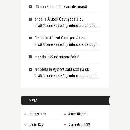
Răican Fabiola
la
7 ani de acasă
anca
la
Ajutor! Caut școală cu
învățătoare veselă și iubitoare de copii.
Emilia
la
Ajutor! Caut școală cu
învățătoare veselă și iubitoare de copii.
magda
la
Sunt mizerofoba!
Nicoleta
la
Ajutor! Caut școală cu
învățătoare veselă și iubitoare de copii.
META
Înregistrare
Autentificare
Intrări
RSS
Comentarii
RSS