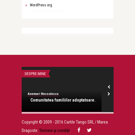
WordPress.org
DESPRE MINE
DESPRE MINE
Anemari Necsulescu
Anemari Necsul
Comunitatea familiilor adoptatoare.
Dezl
Copyright © 2009 - 2016 Cartile Tango SRL / Marea
Dragoste.
Termeni și condiții
.