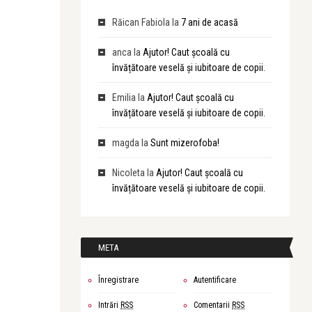
Răican Fabiola
la
7 ani de acasă
anca
la
Ajutor! Caut școală cu
învățătoare veselă și iubitoare de copii.
Emilia
la
Ajutor! Caut școală cu
învățătoare veselă și iubitoare de copii.
magda
la
Sunt mizerofoba!
Nicoleta
la
Ajutor! Caut școală cu
învățătoare veselă și iubitoare de copii.
META
Înregistrare
Autentificare
Intrări
RSS
Comentarii
RSS