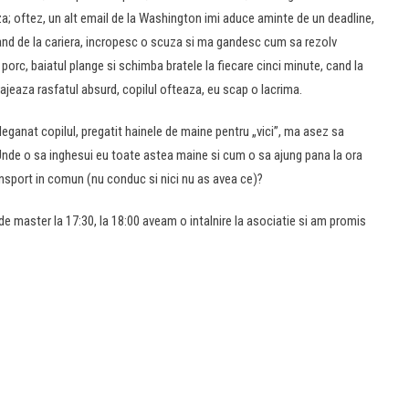
; oftez, un alt email de la Washington imi aduce aminte de un deadline,
n gand de la cariera, incropesc o scuza si ma gandesc cum sa rezolv
 porc, baiatul plange si schimba bratele la fiecare cinci minute, cand la
rajeaza rasfatul absurd, copilul ofteaza, eu scap o lacrima.
 leganat copilul, pregatit hainele de maine pentru „vici”, ma asez sa
 Unde o sa inghesui eu toate astea maine si cum o sa ajung pana la ora
ransport in comun (nu conduc si nici nu as avea ce)?
de master la 17:30, la 18:00 aveam o intalnire la asociatie si am promis