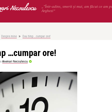
ari Necsulescu
„"Într-adins, smerit și mut, am făcut ce am p
Arghezi“
Despre mine
Dau timp …cumpar ore!
mp …cumpar ore!
de
Anemari Necsulescu