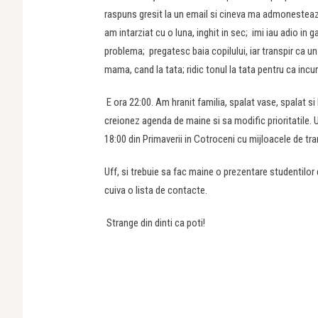
raspuns gresit la un email si cineva ma admonesteaza
am intarziat cu o luna, inghit in sec; imi iau adio i
problema; pregatesc baia copilului, iar transpir ca un
mama, cand la tata; ridic tonul la tata pentru ca incu
E ora 22:00. Am hranit familia, spalat vase, spalat si
creionez agenda de maine si sa modific prioritatile.
18:00 din Primaverii in Cotroceni cu mijloacele de t
Uff, si trebuie sa fac maine o prezentare studentilor 
cuiva o lista de contacte.
Strange din dinti ca poti!