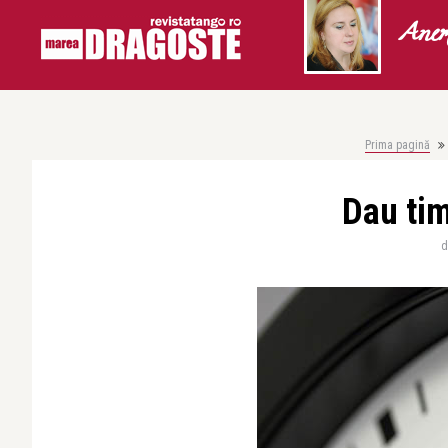
Anem
Prima pagină
Dau ti