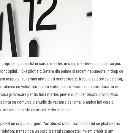
at gogosari cu baiatul in carca; mestec in oala, mesteresc un pilaf cu pui;
cior copilul…. S-a plictisit. Batem din palme si radem nebuneste in timp ce
 am raspuns, au ramas niste plati neefectuate, trebuie sa postez pe blog,
 intalnirea cu voluntarii, nu am vorbit cu profesorul meu coordonator de
oua provocare pentru luna martie, prietenii imi cer decizii privind Mos
 sedinta sa comunic planurile de vacanta de iarna, o amica imi cere o
 eu imi aduc aminte ca imi este dor de mine.
pe BB un raspuns urgent. Autobuzul sta in trafic, baiatul se plictiseste;
lt telefon; transpir ca un porc; baiatul scanceste; m-am grabit si am