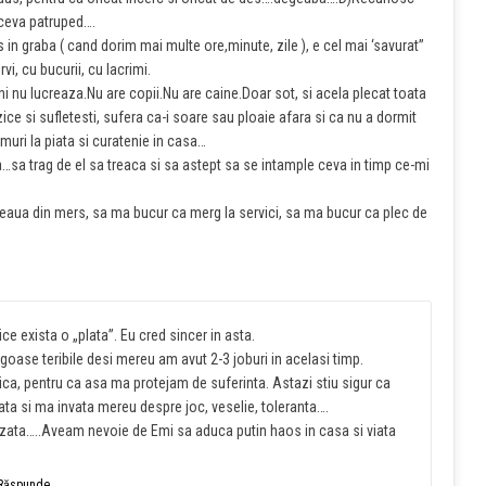
u ceva patruped….
n graba ( cand dorim mai multe ore,minute, zile ), e cel mai ‘savurat”
vi, cu bucurii, cu lacrimi.
i nu lucreaza.Nu are copii.Nu are caine.Doar sot, si acela plecat toata
zice si sufletesti, sufera ca-i soare sau ploaie afara si ca nu a dormit
uri la piata si curatenie in casa…
…sa trag de el sa treaca si sa astept sa se intample ceva in timp ce-mi
aua din mers, sa ma bucur ca merg la servici, sa ma bucur ca plec de
ice exista o „plata”. Eu cred sincer in asta.
goase teribile desi mereu am avut 2-3 joburi in acelasi timp.
, pentru ca asa ma protejam de suferinta. Astazi stiu sigur ca
viata si ma invata mereu despre joc, veselie, toleranta….
nizata…..Aveam nevoie de Emi sa aduca putin haos in casa si viata
Răspunde