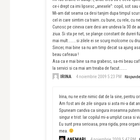
ce-i drept ca imi lipsesc „anexele”: copil, sot sa
Mi-am dat seama ca desi tanjim dupa timpul scurs i
cel in care simtim ca traim..cu bune, cu rele, cu ner
Cunosc pe cineva care desi are undeva la 30 de an
ziua. Si sta pe net, se plange constant de dureri fi
mai mult……….si zilele ei se scurg molcome cu drum
Sincer, mai bine sa nu am timp decat sa ajung asa
beau cafeaua !
Asa ca e mai bine sa ma grabesc, sa-mi beau cafe
la servici si ca mai am treaba de facut………
IRINA
4 noiembrie 2009 5:23 PM
Răspunde
Irina, nu ne este nimic dat de la sine, pentru or
Am fost ani de zile singura si asta mi-a dat an
Spuneam candva ca singura inseamna puternica
singur e trist. Iar copilul mi-a umplut casa si 
Eu sunt prea serioasa, prea rigida, prea orga
mea.
ANEMARI
4 noiembrie 2009 5:47 PM