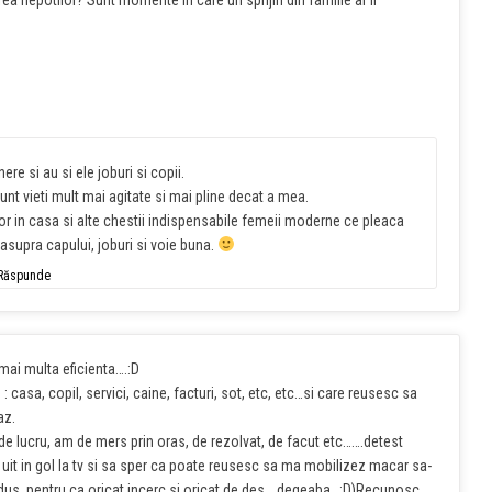
rea nepotilor? Sunt momente in care un sprijin din familie ar fi
re si au si ele joburi si copii.
nt vieti mult mai agitate si mai pline decat a mea.
or in casa si alte chestii indispensabile femeii moderne ce pleaca
asupra capului, joburi si voie buna.
Răspunde
mai multa eficienta….:D
: casa, copil, servici, caine, facturi, sot, etc, etc…si care reusesc sa
az.
am de lucru, am de mers prin oras, de rezolvat, de facut etc…….detest
t uit in gol la tv si sa sper ca poate reusesc sa ma mobilizez macar sa-
idus, pentru ca oricat incerc si oricat de des….degeaba…:D)Recunosc