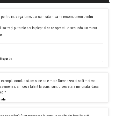
ti pentru intreaga lume, dar cum uitam sa ne recompunem pentru
ti, sa tragi puternic aer in piept si sa te opresti…o secunda, un minut.
de
Răspunde
 de exemplu conduc si am si ce ca e mare Dumnezeu si sefii mei ma
 asemenea, am ceva talent la scris, sunt o secretara minunata, daca
deci?
unde