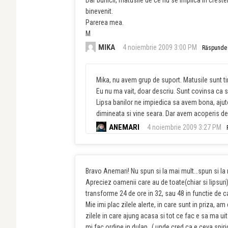
Dar bunicii, matusile de ce nu se implica in creste
binevenit.
Parerea mea.
M
MIKA
4 noiembrie 2009 3:00 PM
Răspunde
Mika, nu avem grup de suport. Matusile sunt tine
Eu nu ma vait, doar descriu. Sunt covinsa ca su
Lipsa banilor ne impiedica sa avem bona, ajut
dimineata si vine seara. Dar avem acoperis de
ANEMARI
4 noiembrie 2009 3:27 PM
Bravo Anemari! Nu spun si la mai mult…spun si la 
Apreciez oamenii care au de toate(chiar si lipsuri) 
transforme 24 de ore in 32, sau 48 in functie de c
Mie imi plac zilele alerte, in care sunt in priza, 
zilele in care ajung acasa si tot ce fac e sa ma ui
mi fac ordine in dulap…( unde cred ca e ceva spir