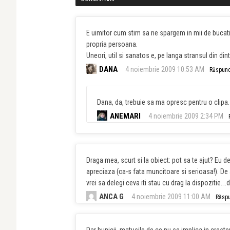
E uimitor cum stim sa ne spargem in mii de buca
propria persoana.
Uneori, util si sanatos e, pe langa stransul din din
DANA
4 noiembrie 2009 10:53 AM
Răspun
Dana, da, trebuie sa ma opresc pentru o clipa.
ANEMARI
4 noiembrie 2009 2:34 PM
Draga mea, scurt si la obiect: pot sa te ajut? Eu
apreciaza (ca-s fata muncitoare si serioasa!). De
vrei sa delegi ceva iti stau cu drag la dispozitie….
ANCA G
4 noiembrie 2009 11:00 AM
Răsp