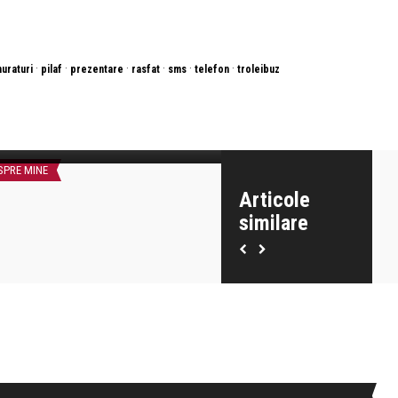
·
·
·
·
·
·
uraturi
pilaf
prezentare
rasfat
sms
telefon
troleibuz
nemari Necsulescu
Anemari Necsulescu
Nu sunt slugul tău!
Handicapatul!
SPRE MINE
DESPRE VIATA
Articole
similare