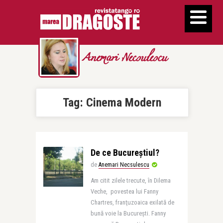
Anemari Necsulescu
Tag:
Cinema Modern
De ce Bucureştiul?
de
Anemari Necsulescu
Am citit zilele trecute, în Dilema
Veche, povestea lui Fanny
Chartres, franţuzoaica exilată de
bună voie la Bucureşti. Fanny