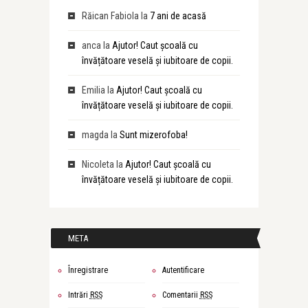
Răican Fabiola
la
7 ani de acasă
anca
la
Ajutor! Caut școală cu
învățătoare veselă și iubitoare de copii.
Emilia
la
Ajutor! Caut școală cu
învățătoare veselă și iubitoare de copii.
magda
la
Sunt mizerofoba!
Nicoleta
la
Ajutor! Caut școală cu
învățătoare veselă și iubitoare de copii.
META
Înregistrare
Autentificare
Intrări
RSS
Comentarii
RSS