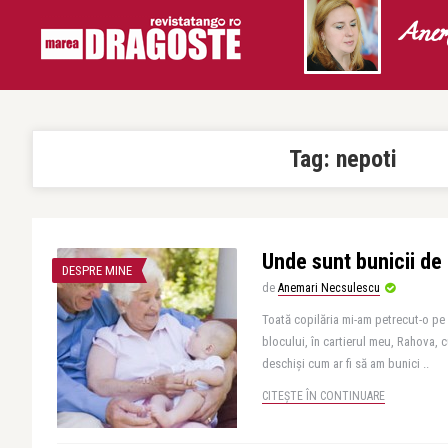
Anem
Tag:
nepoti
Unde sunt bunicii de 
DESPRE MINE
de
Anemari Necsulescu
Toată copilăria mi-am petrecut-o pe 
blocului, în cartierul meu, Rahova, 
deschişi cum ar fi să am bunici ..
CITEȘTE ÎN CONTINUARE