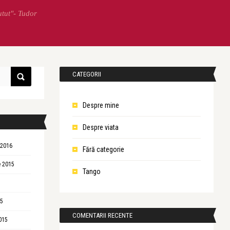
utut"- Tudor
CATEGORII
Despre mine
Despre viata
 2016
Fără categorie
 2015
Tango
15
COMENTARII RECENTE
015