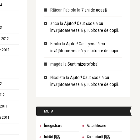
14
Răican Fabiola
la
7 ani de acasă
anca
la
Ajutor! Caut școală cu
13
învățătoare veselă și iubitoare de copii.
 2012
Emilia
la
Ajutor! Caut școală cu
e 2012
învățătoare veselă și iubitoare de copii.
magda
la
Sunt mizerofoba!
Nicoleta
la
Ajutor! Caut școală cu
12
învățătoare veselă și iubitoare de copii.
012
 2011
META
e 2011
Înregistrare
Autentificare
Intrări
RSS
Comentarii
RSS