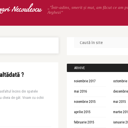
ari Necsulescu
„"Într-adins, smerit și mut, am făcut ce am p
Arghezi“
ARHIVE
altădată ?
noiembrie 2017
octombrie
asfaltul încins din spatele
mai 2016
decembrie
cu cheia de gât. Visam cu ochii
noiembrie 2015
mai 2015
aprilie 2015
martie 20
februarie 2015
ianuarie 2