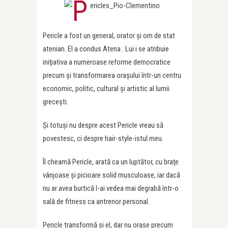
Pericle a fost un general, orator şi om de stat
atenian. El a condus Atena . Lui i se atribuie
iniţiativa a numeroase reforme democratice
precum şi transformarea oraşului într-un centru
economic, politic, cultural şi artistic al lumii
greceşti.
Şi totuşi nu despre acest Pericle vreau să
povestesc, ci despre hair-style-istul meu.
Îl cheamă Pericle, arată ca un luptător, cu braţe
vânjoase şi picioare solid musculoase, iar dacă
nu ar avea burtică l-ai vedea mai degrabă într-o
sală de fitness ca antrenor personal.
Pericle transformă şi el, dar nu oraşe precum