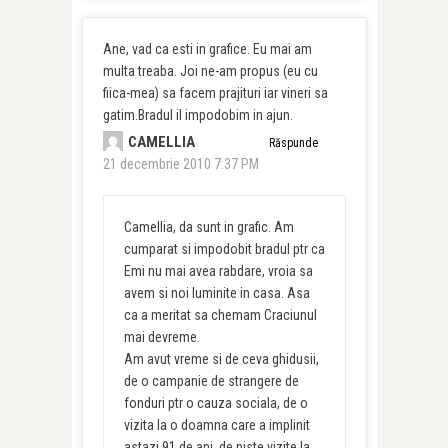
Ane, vad ca esti in grafice. Eu mai am
multa treaba. Joi ne-am propus (eu cu
fiica-mea) sa facem prajituri iar vineri sa
gatim.Bradul il impodobim in ajun.
CAMELLIA
Răspunde
21 decembrie 2010 7:37 PM
Camellia, da sunt in grafic. Am
cumparat si impodobit bradul ptr ca
Emi nu mai avea rabdare, vroia sa
avem si noi luminite in casa. Asa
ca a meritat sa chemam Craciunul
mai devreme.
Am avut vreme si de ceva ghidusii,
de o campanie de strangere de
fonduri ptr o cauza sociala, de o
vizita la o doamna care a implinit
astazi 91 de ani, de niste vizite la