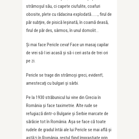
strămoşul său, ci capete ciufulite, coafuri
obosite, plete cu rădacina explodată……., firul de
păr subţire, de pisică leşinată, în coamă deasă,
firul de păr des, sârmos, în unul domolit…
Şi mai face Pericle ceva! Face un masaj capilar
de vrei să-l iei acasă şi să-i ceri asta de trei ori
pe zi.
Pericle se trage din strămoşi greci, evident!,
amestecaţi cu bulgari şi sârbi.
Pe la 1930 străbunicul lui vine din Grecia în
România şi face taximetrie. Alte rude se
refugiază dintr-o Bulgarie şi Serbie marcate de
sărăcie tot în România. Aşa se face că toate
rudele de gradul întâi ale lui Pericle se mai află şi
astăzi în România, restul fiind împraştiate prin