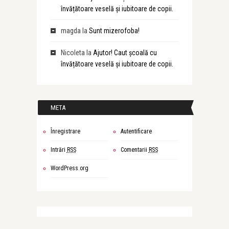
învățătoare veselă și iubitoare de copii.
magda
la
Sunt mizerofoba!
Nicoleta
la
Ajutor! Caut școală cu
învățătoare veselă și iubitoare de copii.
META
Înregistrare
Autentificare
Intrări
RSS
Comentarii
RSS
WordPress.org