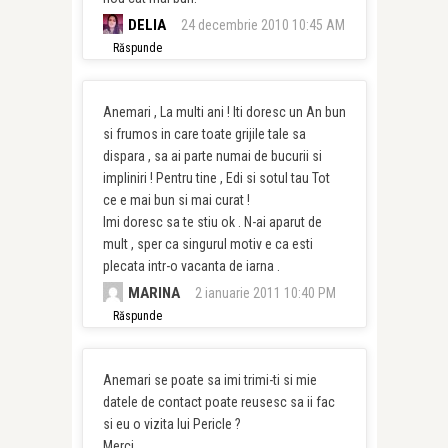
DELIA
24 decembrie 2010 10:45 AM
Răspunde
Anemari , La multi ani ! Iti doresc un An bun
si frumos in care toate grijile tale sa
dispara , sa ai parte numai de bucurii si
impliniri ! Pentru tine , Edi si sotul tau Tot
ce e mai bun si mai curat !
Imi doresc sa te stiu ok . N-ai aparut de
mult , sper ca singurul motiv e ca esti
plecata intr-o vacanta de iarna .
MARINA
2 ianuarie 2011 10:40 PM
Răspunde
Anemari se poate sa imi trimi-ti si mie
datele de contact poate reusesc sa ii fac
si eu o vizita lui Pericle ?
Merci