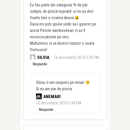
Eu fac parte din categoria ‘fir de păr
subţire, de pisică leşinată’ si mi-as dori
foarte tare o coama deasa
Daca imi poti spune unde sa-l gasesc pe
acest Pericle dambovitean, ti-as fi
recunoscatoare pe veci.
Multumesc si va doresc tuturor o seara
frumoasa!
SILVIA
16 decembrie 2010 2:36 PM
Răspunde
Silvia, ti-am raspuns pe email.
Si eu am par de pisica.
ANEMARI
16 decembrie 2010 2:44 PM
Răspunde