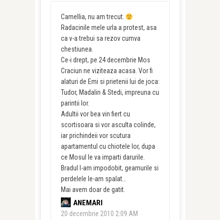
Camellia, nu am trecut.
Radacinile mele urla a protest, asa
ca v-a trebui sa rezov cumva
chestiunea.
Ce-i drept, pe 24 decembrie Mos
Craciun ne viziteaza acasa. Vor fi
alaturi de Emi si prietenii lui de joca:
Tudor, Madalin & Stedi, impreuna cu
parintii lor.
Adultii vor bea vin fiert cu
scortisoara si vor asculta colinde,
iar prichindeii vor scutura
apartamentul cu chiotele lor, dupa
ce Mosul le va imparti darurile.
Bradul l-am impodobit, geamurile si
perdelele le-am spalat…
Mai avem doar de gatit.
ANEMARI
20 decembrie 2010 2:09 AM