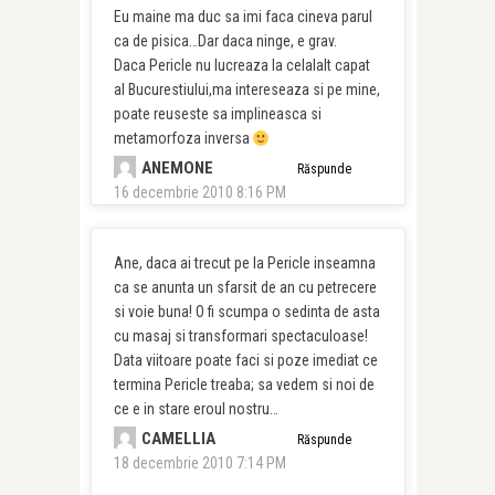
Eu maine ma duc sa imi faca cineva parul
ca de pisica…Dar daca ninge, e grav.
Daca Pericle nu lucreaza la celalalt capat
al Bucurestiului,ma intereseaza si pe mine,
poate reuseste sa implineasca si
metamorfoza inversa
ANEMONE
Răspunde
16 decembrie 2010 8:16 PM
Ane, daca ai trecut pe la Pericle inseamna
ca se anunta un sfarsit de an cu petrecere
si voie buna! O fi scumpa o sedinta de asta
cu masaj si transformari spectaculoase!
Data viitoare poate faci si poze imediat ce
termina Pericle treaba; sa vedem si noi de
ce e in stare eroul nostru…
CAMELLIA
Răspunde
18 decembrie 2010 7:14 PM