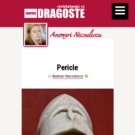
Anemari Necsulescu
Pericle
de
Anemari Necsulescu