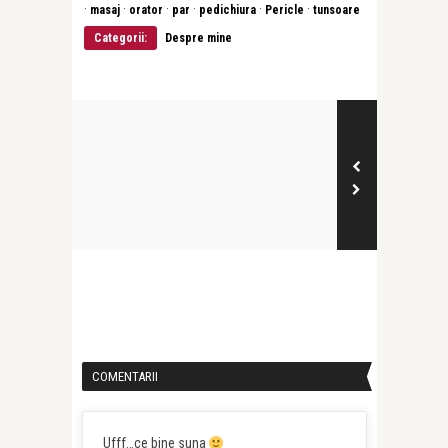
·
·
·
·
·
·
masaj
orator
par
pedichiura
Pericle
tunsoare
Categorii:
Despre mine
COMENTARII
Ufff…ce bine suna