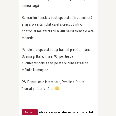
lumea largă.
Bunicul lui Pericle a fost specialist în pedichiură
şi aşa s-a întâmplat că el a crescut într-un
coafor iar mai târziu nu a vrut să îşi aleagă o altă
meserie.
Pericle s-a specializat şi trainuit prin Germania,
Spania şi Italia, în anii 90, pentru ca
bucureştencele să se poată bucura astăzi de
mâinile lui magice.
PS. Pentru cele interesate, Pericle e foarte
însurat şi foarte tătic.
·
·
·
Tag-uri:
Atena
culoare
democratie
hairstilist