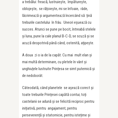
a trebălui: freacă, lustruiește, împăturește,
oblojește, se rățoiește, mi se înfoaie, râde,
lăcrimează și argumentează încercând să țină
treburile castelului în frâu. Uneori eșuează cu
succes. Atunci se pune pe bocit, întreabă stelele
și luna, pune la cale planul B-C-D, se scuză și se
acuză deopotrivă până când, ostenită, ațipește.
A doua zi o ia de la capăt. Cu mai mult elan și
mai multă determinare, cu pletele în vânt și
unghiuțele lustruite Prințesa se simt puternică și
de nedoborât.
Câteodată, când planetele se așează corect și
toate treburile Prințesei capătă contur, toți
castelanii se adună și se felicită reciproc pentru
inițiativă, pentru angajament, pentru
perseverență și statornicie, pentru istețime și