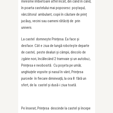
miresme îmbietoare atfel încât, din când în când,
în poarta castelului mai poposesc: poștașul,
vânzătorul ambulant, copii în căutare de prinț
jucăuș, vecini sau oameni rătăciți de prin
univers.
La castel domnește Prințesa. Ea face și
desface. Cât e ziua de lungă robotește departe
de castel, peste dealuri și câmpii, dincolo de
zgârie nori, încălecând 2 tramvaie și un autobuz,
Prințesa e neobosită. Cu poșeta pe umăr,
unghiuțele vopsite și nasul în vânt, Prințesa
purcede în fiecare dimineață, la ora 8 fără un
sfert, de la castel și dusă-i ziua toată.
Pe înserat, Prințesa descinde la castel și începe