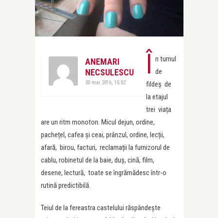
Î
n turnul
ANEMARI
NECSULESCU
de
30 mai 2016, 15:02
fildeș de
la etajul
trei viața
are un ritm monoton. Micul dejun, ordine,
pachețel, cafea și ceai, prânzul, ordine, lecții,
afară, birou, facturi, reclamații la furnizorul de
cablu, robinetul de la baie, duș, cină, film,
desene, lectură, toate se îngrămădesc într-o
rutină predictibilă.
Teiul de la fereastra castelului răspândește