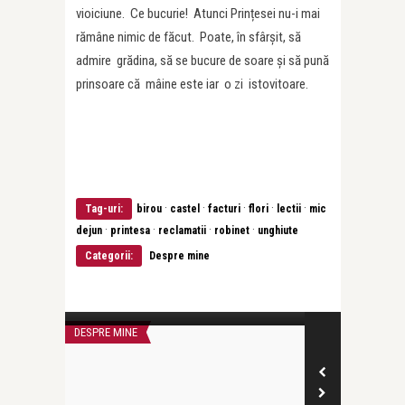
vioiciune. Ce bucurie! Atunci Prințesei nu-i mai
rămâne nimic de făcut. Poate, în sfârșit, să
admire grădina, să se bucure de soare și să pună
prinsoare că mâine este iar o zi istovitoare.
·
·
·
·
·
Tag-uri:
birou
castel
facturi
flori
lectii
mic
·
·
·
·
dejun
printesa
reclamatii
robinet
unghiute
Categorii:
Despre mine
Anemari Necsulescu
Anemari Necsul
e.
O DOAMNĂ
Nu sunt slugu
DESPRE MINE
DESPRE MINE