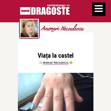
Anemari Necsulescu
Viața la castel
de
Anemari Necsulescu