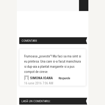
COMENTARII
Frumoasa „poveste”! Ma faci sa ma simt si
eu printesa. Una care si-a facut manichiura
si dup-aia a plantat margarete si a pus
compot de cirese.
SIMONA IOANA
Răspunde
16 iunie 2016 7:06 AM
LASĂ UN COMENTARIU: