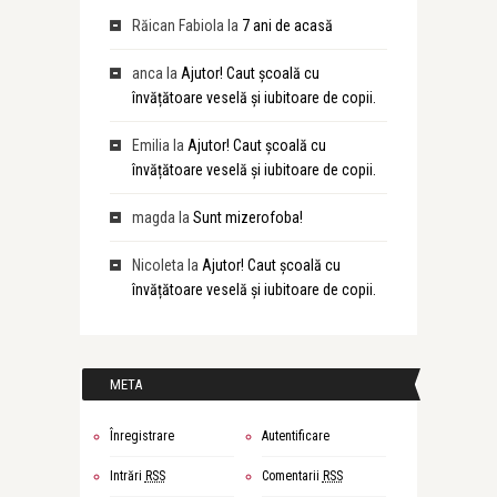
Răican Fabiola
la
7 ani de acasă
anca
la
Ajutor! Caut școală cu
învățătoare veselă și iubitoare de copii.
Emilia
la
Ajutor! Caut școală cu
învățătoare veselă și iubitoare de copii.
magda
la
Sunt mizerofoba!
Nicoleta
la
Ajutor! Caut școală cu
învățătoare veselă și iubitoare de copii.
META
Înregistrare
Autentificare
Intrări
RSS
Comentarii
RSS