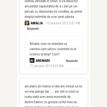
cumva, innodati in ceruri, si ca daca noi
am piedut capacitatea de a-i zari pe cei
plecati, ei, depasindu-ne conditia, au primit
dreptul nelimitat de a ne simti iubirea.
AMALIA
10 ianuarie 2012 5:51 PM
Răspunde
Amalia, cum se intampla ca
oameni care iubesc cuvintele nu le
rostesc la timp? Cum?
ANEMARI
Răspunde
11 ianuarie 2012 8:03 AM
am plans ptr mama si tata.am crezut ca nu
voi mai plange dar………am citit si cred ca
toata viata vom avea momente de
durere.traiesc cu groaza ca fiul meu va