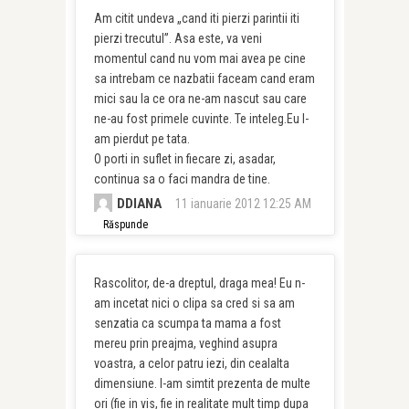
Am citit undeva „cand iti pierzi parintii iti
pierzi trecutul”. Asa este, va veni
momentul cand nu vom mai avea pe cine
sa intrebam ce nazbatii faceam cand eram
mici sau la ce ora ne-am nascut sau care
ne-au fost primele cuvinte. Te inteleg.Eu l-
am pierdut pe tata.
O porti in suflet in fiecare zi, asadar,
continua sa o faci mandra de tine.
DDIANA
11 ianuarie 2012 12:25 AM
Răspunde
Rascolitor, de-a dreptul, draga mea! Eu n-
am incetat nici o clipa sa cred si sa am
senzatia ca scumpa ta mama a fost
mereu prin preajma, veghind asupra
voastra, a celor patru iezi, din cealalta
dimensiune. I-am simtit prezenta de multe
ori (fie in vis, fie in realitate mult timp dupa