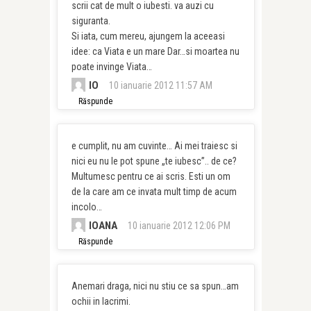
scrii cat de mult o iubesti. va auzi cu
siguranta.
Si iata, cum mereu, ajungem la aceeasi
idee: ca Viata e un mare Dar…si moartea nu
poate invinge Viata…
IO
10 ianuarie 2012 11:57 AM
Răspunde
e cumplit, nu am cuvinte… Ai mei traiesc si
nici eu nu le pot spune „te iubesc”.. de ce?
Multumesc pentru ce ai scris. Esti un om
de la care am ce invata mult timp de acum
incolo…
IOANA
10 ianuarie 2012 12:06 PM
Răspunde
Anemari draga, nici nu stiu ce sa spun…am
ochii in lacrimi.