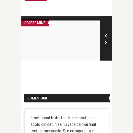
Anemari Necsulescu
Anemari Necsul
Nu sunt slugul tău!
Nu mi-e bine
DESPRE MINE
DESPRE MINE
COMENTARII
Emotionant textul tau. Nu se poate ca de
acolo din ceruri sa nu vada ca ti-ai tinut
toate promisiunile. Si e cu siguranta e