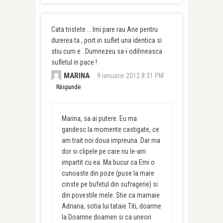
Cata tristete … Imi pare rau Ane pentru
durerea ta , port in suflet una identica si
stiu cum e . Dumnezeu sa-i odihneasca
sufletul in pace !
MARINA
9 ianuarie 2012 8:31 PM
Răspunde
Marina, sa ai putere. Eu ma
gandesc la momente castigate, ce
am trait noi doua impreuna. Dar ma
dor si clipele pe care nu le-am
impartit cu ea. Ma bucur ca Emi o
cunoaste din poze (puse la mare
cinste pe bufetul din sufragerie) si
din povestile mele. Stie ca mamaie
Adriana, sotia lui tataie Titi, doarme
la Doamne doamen si ca uneori