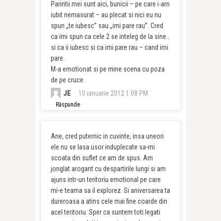
Parintii mei sunt aici, bunicii – pe care i-am
iubit nemasurat – au plecat si nici eu nu
spun „te iubesc” sau „imi pare rau”. Cred
ca imi spun ca cele 2 se inteleg de la sine…
si ca ii iubesc si ca imi pare rau – cand imi
pare.
M-a emotionat si pe mine scena cu poza
de pe cruce.
JE
10 ianuarie 2012 1:08 PM
Răspunde
Ane, cred puternic in cuvinte, insa uneori
ele nu se lasa usor induplecate sa-mi
scoata din suflet ce am de spus. Am
jonglat arogant cu despartirile lungi si am
ajuns intr-un teritoriu emotional pe care
mi-e teama sa il explorez. Si aniversarea ta
dureroasa a atins cele mai fine coarde din
acel teritoriu. Sper ca suntem toti legati