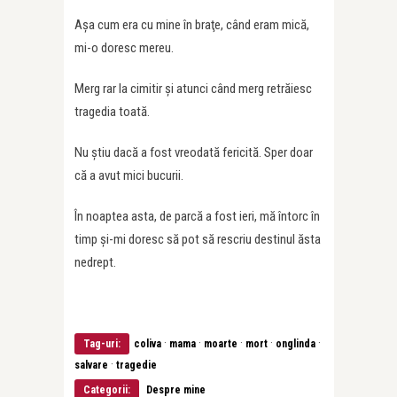
Aşa cum era cu mine în braţe, când eram mică,
mi-o doresc mereu.
Merg rar la cimitir şi atunci când merg retrăiesc
tragedia toată.
Nu ştiu dacă a fost vreodată fericită. Sper doar
că a avut mici bucurii.
În noaptea asta, de parcă a fost ieri, mă întorc în
timp şi-mi doresc să pot să rescriu destinul ăsta
nedrept.
·
·
·
·
·
Tag-uri:
coliva
mama
moarte
mort
onglinda
·
salvare
tragedie
Categorii:
Despre mine