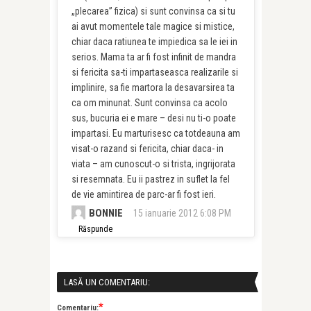
„plecarea” fizica) si sunt convinsa ca si tu
ai avut momentele tale magice si mistice,
chiar daca ratiunea te impiedica sa le iei in
serios. Mama ta ar fi fost infinit de mandra
si fericita sa-ti impartaseasca realizarile si
implinire, sa fie martora la desavarsirea ta
ca om minunat. Sunt convinsa ca acolo
sus, bucuria ei e mare – desi nu ti-o poate
impartasi. Eu marturisesc ca totdeauna am
visat-o razand si fericita, chiar daca- in
viata – am cunoscut-o si trista, ingrijorata
si resemnata. Eu ii pastrez in suflet la fel
de vie amintirea de parc-ar fi fost ieri.
BONNIE
15 ianuarie 2012 6:08 PM
Răspunde
LASĂ UN COMENTARIU:
*
Comentariu: