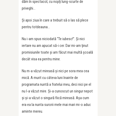
dăm în spectacol, cu nopţi lung-scurte de
priveghi…
Şi apoi ziua în care a trebuit să o las să plece
pentru totdeauna…
Nu i-am spus niciodată “Te iubesc!”. Şi nici
iertare nu am apucat să-i cer. Dar mi-am ţinut
promisiunile toate şi am făcut mai multă şcoală
decât visa ea pentru mine.
Nu m-a văzut mireasă şi nici pe sora mea cea
mică. A murit cu câteva luni înainte de
programata nuntă a fratelui meu, deci nici pe el
nu l-a văzut mire. Şi-a cunoscut un singur nepot
şi şi-a văzut o singură fiică mireasă. Aşa cum
era ea la nunta surorii mele mai mari mi-o aduc
aminte mereu.