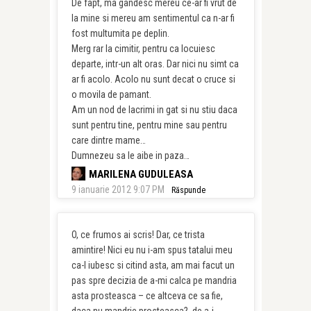
De fapt, ma gandesc mereu ce-ar fi vrut de
la mine si mereu am sentimentul ca n-ar fi
fost multumita pe deplin.
Merg rar la cimitir, pentru ca locuiesc
departe, intr-un alt oras. Dar nici nu simt ca
ar fi acolo. Acolo nu sunt decat o cruce si
o movila de pamant.
Am un nod de lacrimi in gat si nu stiu daca
sunt pentru tine, pentru mine sau pentru
care dintre mame…
Dumnezeu sa le aibe in paza…
MARILENA GUDULEASA
9 ianuarie 2012 9:07 PM
Răspunde
O, ce frumos ai scris! Dar, ce trista
amintire! Nici eu nu i-am spus tatalui meu
ca-l iubesc si citind asta, am mai facut un
pas spre decizia de a-mi calca pe mandria
asta prosteasca – ce altceva ce sa fie,