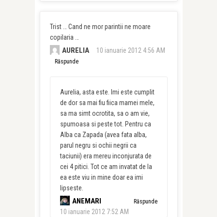
Trist … Cand ne mor parintii ne moare
copilaria …
AURELIA
10 ianuarie 2012 4:56 AM
Răspunde
Aurelia, asta este. Imi este cumplit
de dor sa mai fiu fiica mamei mele,
sa ma simt ocrotita, sa o am vie,
spumoasa si peste tot. Pentru ca
Alba ca Zapada (avea fata alba,
parul negru si ochii negrii ca
taciunii) era mereu inconjurata de
cei 4 pitici. Tot ce am invatat de la
ea este viu in mine doar ea imi
lipseste.
ANEMARI
Răspunde
10 ianuarie 2012 7:52 AM