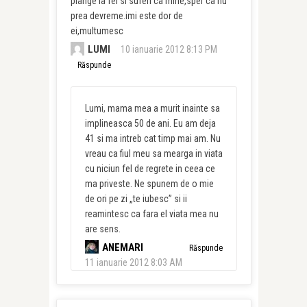
plange la fel si suferi ca mine,sper ca nu
prea devreme.imi este dor de
ei,multumesc
LUMI
10 ianuarie 2012 8:13 PM
Răspunde
Lumi, mama mea a murit inainte sa
implineasca 50 de ani. Eu am deja
41 si ma intreb cat timp mai am. Nu
vreau ca fiul meu sa mearga in viata
cu niciun fel de regrete in ceea ce
ma priveste. Ne spunem de o mie
de ori pe zi „te iubesc” si ii
reamintesc ca fara el viata mea nu
are sens.
ANEMARI
Răspunde
11 ianuarie 2012 8:03 AM