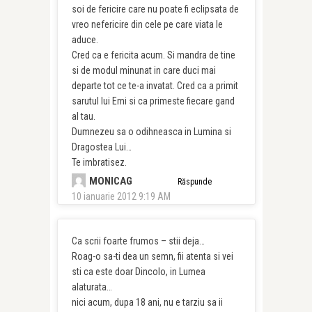
soi de fericire care nu poate fi eclipsata de
vreo nefericire din cele pe care viata le
aduce.
Cred ca e fericita acum. Si mandra de tine
si de modul minunat in care duci mai
departe tot ce te-a invatat. Cred ca a primit
sarutul lui Emi si ca primeste fiecare gand
al tau.
Dumnezeu sa o odihneasca in Lumina si
Dragostea Lui…
Te imbratisez.
MONICAG
Răspunde
10 ianuarie 2012 9:19 AM
Ca scrii foarte frumos – stii deja…
Roag-o sa-ti dea un semn, fii atenta si vei
sti ca este doar Dincolo, in Lumea
alaturata…
nici acum, dupa 18 ani, nu e tarziu sa ii