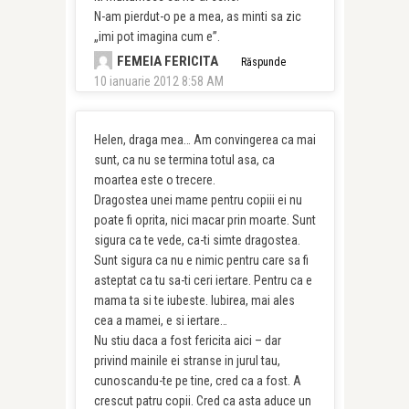
N-am pierdut-o pe a mea, as minti sa zic
„imi pot imagina cum e”.
FEMEIA FERICITA
Răspunde
10 ianuarie 2012 8:58 AM
Helen, draga mea… Am convingerea ca mai
sunt, ca nu se termina totul asa, ca
moartea este o trecere.
Dragostea unei mame pentru copiii ei nu
poate fi oprita, nici macar prin moarte. Sunt
sigura ca te vede, ca-ti simte dragostea.
Sunt sigura ca nu e nimic pentru care sa fi
asteptat ca tu sa-ti ceri iertare. Pentru ca e
mama ta si te iubeste. Iubirea, mai ales
cea a mamei, e si iertare…
Nu stiu daca a fost fericita aici – dar
privind mainile ei stranse in jurul tau,
cunoscandu-te pe tine, cred ca a fost. A
crescut patru copii. Cred ca asta aduce un