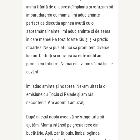
inima frântă de o iubire neîmplinita şi refuzam să
impart durerea cu mama. Îmi aduc aminte
perfect de discutia aprinsa avută cu o
săptămână înainte. Îmi aduc aminte şi de seara
în care mamei i-a fost foarte rău şi şi-a prezis
moartea. Ne-a pus atunci să promitem diverse
lucruri. Distraţi şi convinşi că este inutil am
promis cu toţii tot. Numai eu aveam să mă ţin de
cuvânt.
Îmi aduc aminte şi noaptea. Ne-am uitat la o
emisiune cu Ţociu şi Palade şi am râs
necontenit. Am adormit amuzaţi.
După miezul nopţii avea să ne strige tata să-l
ajutăm. Mama intânsă pe gresia rece din
bucătărie. Apă, zahăr, puls, limba, oglinda,