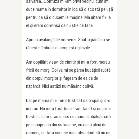
salvarea…Confuză mi-am privit vecinul cum îmi
duce mama în dormitor în loc să o scoată pe uşă
pentru ca să o ducem la maşină. Ma uitam fix la
el şi eram convinsă că nu ştie ce face.
Apoi o avalanşă de comenzi. Spal-o până nu se
răceşte, îmbrac-o, acoperă oglinzile…
Am copilărit vizavi de cimitir şi mi-a fost mereu
frică de morţi. Coliva mi se părea bucăţică ruptă
din corpul morţilor şi fugeam de ea ca de
năpârcă. Nici astăzi nu mănânc colivă.
Dar pe mama mie mi-a fost dat să o spăl şi s-o
îmbrac. Nu mi-a fost frică. I-am făcut şi unghiile.
Restul zilelor s-au scurs cu mama îmbălsămată
pe canapeaua din sufragerie, cu casa plină de
oameni, cu tata care ne ruga obsedant să nu ne