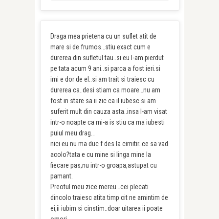
Draga mea prietena cu un suflet atit de
mare si de frumos…stiu exact cum e
durerea din sufletul tau..si eu l-am pierdut
pe tata acum 9 ani..si parca a fost ieri.si
imi e dor de el..si am trait si traiesc cu
durerea ca..desi stiam ca moare…nu am
fost in stare sa ii zic ca il iubesc.si am
suferit mult din cauza asta..insa l-am visat
intr-o noapte ca mi-a is stiu ca ma iubesti
puiul meu drag…
nici eu nu ma duc f des la cimitir..ce sa vad
acolo?tata e cu mine si linga mine la
fiecare pas,nu intr-o groapa,astupat cu
pamant.
Preotul meu zice mereu…cei plecati
dincolo traiesc atita timp cit ne amintim de
ei,ii iubim si cinstim..doar uitarea ii poate