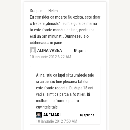
Draga mea Helen!
Eu consider ca moarte Nu exista, este doar
o trecere „dincolo”, sunt sigura ca mama
ta este foarte mandra de tine, pentru ca
esti un om minunat… Dumnezeu s-o
odihneasca in pace…
ALINA VASEA
Răspunde
10 ianuarie 2012 6:22 AM
Alina, stiu ca lupti si tu umbrele tale
si ca pentru tine plecarea tatalui
este foarte recenta. Eu dupa 18 ani
vad si simt de parca a fost ieri. Iti
multumesc frumos pentru
cuvintele tale.
ANEMARI
Răspunde
10 ianuarie 2012 7:50 AM