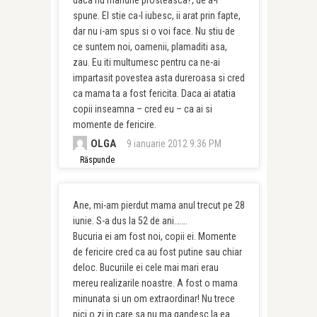
daca nu mandrie prosteasca?, de a-i
spune. El stie ca-l iubesc, ii arat prin fapte,
dar nu i-am spus si o voi face. Nu stiu de
ce suntem noi, oamenii, plamaditi asa,
zau. Eu iti multumesc pentru ca ne-ai
impartasit povestea asta dureroasa si cred
ca mama ta a fost fericita. Daca ai atatia
copii inseamna – cred eu – ca ai si
momente de fericire.
OLGA
9 ianuarie 2012 9:36 PM
Răspunde
Ane, mi-am pierdut mama anul trecut pe 28
iunie. S-a dus la 52 de ani…….
Bucuria ei am fost noi, copii ei. Momente
de fericire cred ca au fost putine sau chiar
deloc. Bucuriile ei cele mai mari erau
mereu realizarile noastre. A fost o mama
minunata si un om extraordinar! Nu trece
nici o zi in care sa nu ma gandesc la ea…..