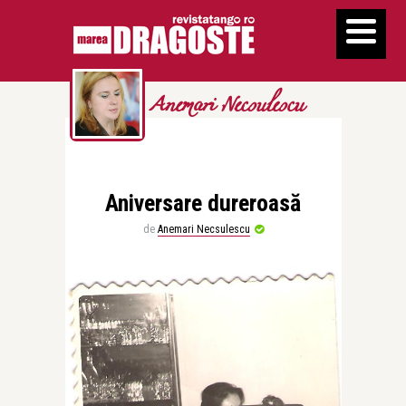
Anemari Necsulescu
Aniversare dureroasă
de
Anemari Necsulescu