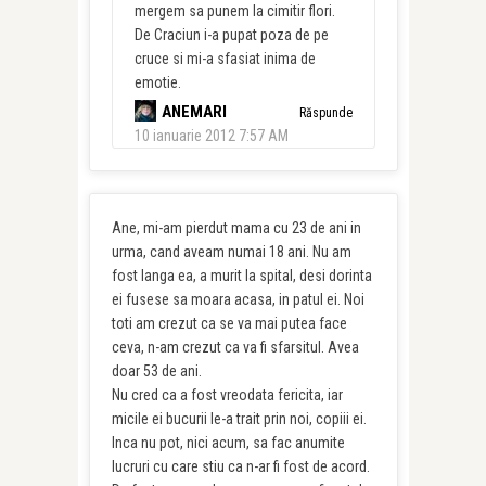
mergem sa punem la cimitir flori.
De Craciun i-a pupat poza de pe
cruce si mi-a sfasiat inima de
emotie.
ANEMARI
Răspunde
10 ianuarie 2012 7:57 AM
Ane, mi-am pierdut mama cu 23 de ani in
urma, cand aveam numai 18 ani. Nu am
fost langa ea, a murit la spital, desi dorinta
ei fusese sa moara acasa, in patul ei. Noi
toti am crezut ca se va mai putea face
ceva, n-am crezut ca va fi sfarsitul. Avea
doar 53 de ani.
Nu cred ca a fost vreodata fericita, iar
micile ei bucurii le-a trait prin noi, copiii ei.
Inca nu pot, nici acum, sa fac anumite
lucruri cu care stiu ca n-ar fi fost de acord.