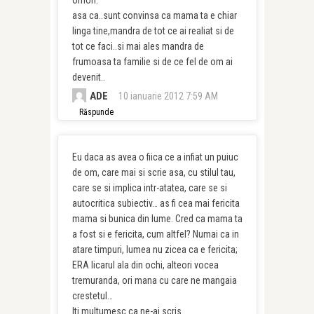
omori.
asa ca..sunt convinsa ca mama ta e chiar
linga tine,mandra de tot ce ai realiat si de
tot ce faci..si mai ales mandra de
frumoasa ta familie si de ce fel de om ai
devenit..
ADE
10 ianuarie 2012 7:59 AM
Răspunde
Eu daca as avea o fiica ce a infiat un puiuc
de om, care mai si scrie asa, cu stilul tau,
care se si implica intr-atatea, care se si
autocritica subiectiv… as fi cea mai fericita
mama si bunica din lume. Cred ca mama ta
a fost si e fericita, cum altfel? Numai ca in
atare timpuri, lumea nu zicea ca e fericita;
ERA licarul ala din ochi, alteori vocea
tremuranda, ori mana cu care ne mangaia
crestetul…
Iti multumesc ca ne-ai scris.