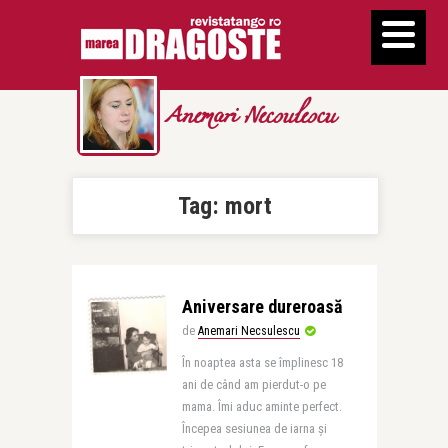
Anemari Necsulescu
Tag:
mort
Aniversare dureroasă
de
Anemari Necsulescu
În noaptea asta se împlinesc 18
ani de când am pierdut-o pe
mama. Îmi aduc aminte perfect.
Începea sesiunea de iarna şi