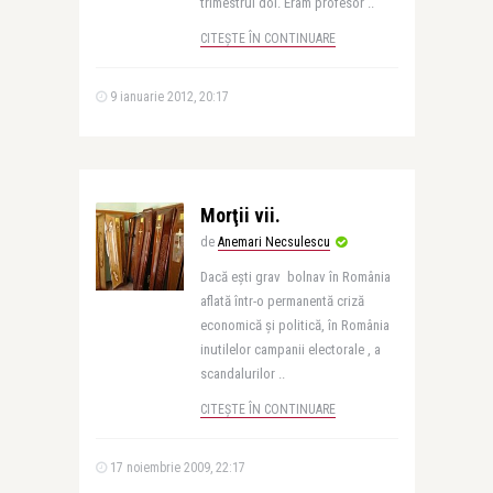
trimestrul doi. Eram profesor ..
CITEȘTE ÎN CONTINUARE
9 ianuarie 2012, 20:17
Morţii vii.
de
Anemari Necsulescu
Dacă eşti grav bolnav în România
aflată într-o permanentă criză
economică şi politică, în România
inutilelor campanii electorale , a
scandalurilor ..
CITEȘTE ÎN CONTINUARE
17 noiembrie 2009, 22:17