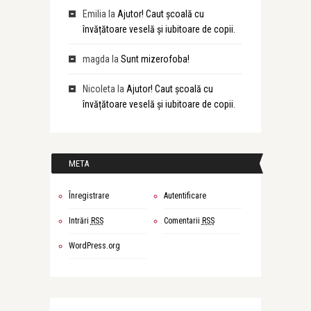
Emilia
la
Ajutor! Caut școală cu
învățătoare veselă și iubitoare de copii.
magda
la
Sunt mizerofoba!
Nicoleta
la
Ajutor! Caut școală cu
învățătoare veselă și iubitoare de copii.
META
Înregistrare
Autentificare
Intrări
RSS
Comentarii
RSS
WordPress.org