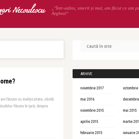
ari Necsulescu
„"Într-adins, smerit și mut, am făcut ce am p
Arghezi“
ARHIVE
iplome?
noiembrie 2017
octombrie
arii făcute cu maliţiozitate, obidă
mai 2016
decembrie
tudiilor făcute în ţară, despre
noiembrie 2015
mai 2015
aprilie 2015
martie 20
februarie 2015
ianuarie 2