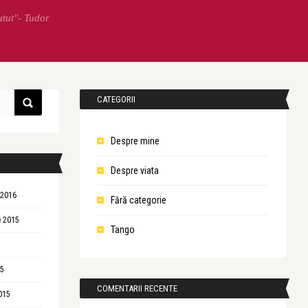
utut"- Tudor
CATEGORII
Despre mine
Despre viata
 2016
Fără categorie
 2015
Tango
15
COMENTARII RECENTE
015