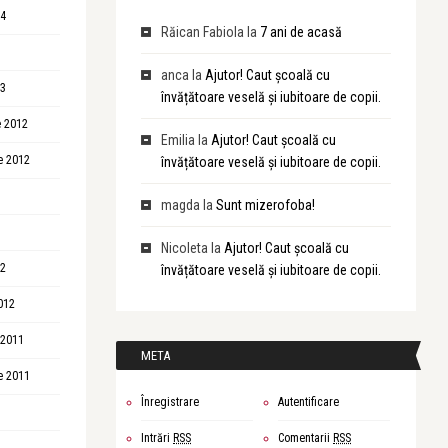
14
Răican Fabiola
la
7 ani de acasă
anca
la
Ajutor! Caut școală cu
13
învățătoare veselă și iubitoare de copii.
 2012
Emilia
la
Ajutor! Caut școală cu
e 2012
învățătoare veselă și iubitoare de copii.
magda
la
Sunt mizerofoba!
Nicoleta
la
Ajutor! Caut școală cu
12
învățătoare veselă și iubitoare de copii.
012
 2011
META
e 2011
Înregistrare
Autentificare
Intrări
RSS
Comentarii
RSS