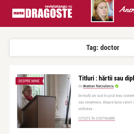
Anem
Tag:
doctor
Titluri : hărtii sau d
DESPRE MINE
de
Anemari Necsulescu
De mulţi ani aud în jurul meu coment
sau resemnare, despre lipsa valorii s
utilitatea ..
CITEȘTE ÎN CONTINUARE