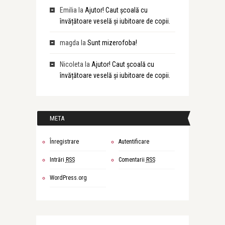
Emilia
la
Ajutor! Caut școală cu
învățătoare veselă și iubitoare de copii.
magda
la
Sunt mizerofoba!
Nicoleta
la
Ajutor! Caut școală cu
învățătoare veselă și iubitoare de copii.
META
Înregistrare
Autentificare
Intrări
RSS
Comentarii
RSS
WordPress.org