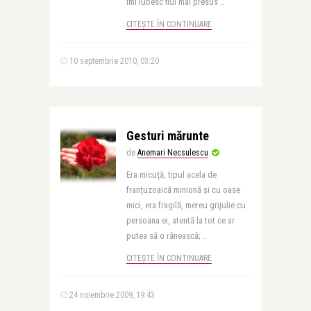
Imi iubesc fiul mai presus ..
CITEȘTE ÎN CONTINUARE
10 septembrie 2010, 03:20
Gesturi mărunte
de
Anemari Necsulescu
Era micuţă, tipul acela de
franţuzoaică minionă şi cu oase
mici, era fragilă, mereu grijulie cu
persoana ei, atentă la tot ce ar
putea să o rănească; ..
CITEȘTE ÎN CONTINUARE
24 noiembrie 2009, 19:43