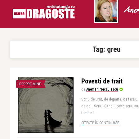
Anem
Tag:
greu
Povesti de trait
DESPRE MINE
de
Anemari Necsulescu
Scriu de urat, de departe, de tarziu,
de gol…Scriu. Cand iubesc scriu mult
trimiteri ..
CITEȘTE ÎN CONTINUARE