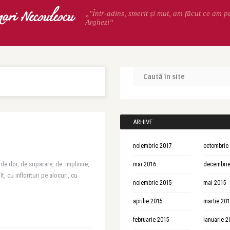
ari Necsulescu
„"Într-adins, smerit și mut, am făcut ce am p
Arghezi“
ARHIVE
noiembrie 2017
octombrie
 de dor, de suparare, de implinire,
mai 2016
decembrie
, cu inflorituri pe alocuri, cu
noiembrie 2015
mai 2015
aprilie 2015
martie 20
februarie 2015
ianuarie 2