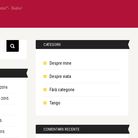
utut"- Tudor
CATEGORII
Despre mine
Despre viata
 2016
Fără categorie
 2015
Tango
15
COMENTARII RECENTE
015