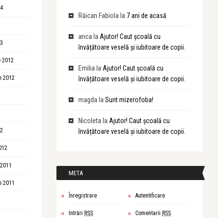
14
Răican Fabiola
la
7 ani de acasă
anca
la
Ajutor! Caut școală cu
13
învățătoare veselă și iubitoare de copii.
 2012
Emilia
la
Ajutor! Caut școală cu
e 2012
învățătoare veselă și iubitoare de copii.
magda
la
Sunt mizerofoba!
Nicoleta
la
Ajutor! Caut școală cu
12
învățătoare veselă și iubitoare de copii.
012
 2011
META
e 2011
Înregistrare
Autentificare
Intrări
RSS
Comentarii
RSS