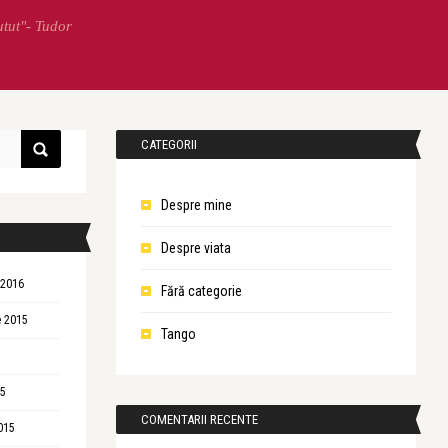
utut"- Tudor
CATEGORII
Despre mine
Despre viata
 2016
Fără categorie
 2015
Tango
15
COMENTARII RECENTE
015