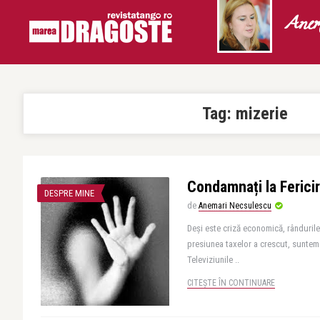
Anem
Tag:
mizerie
Condamnați la Fericir
DESPRE MINE
de
Anemari Necsulescu
Deși este criză economică, rândurile
presiunea taxelor a crescut, suntem 
Televiziunile ..
CITEȘTE ÎN CONTINUARE