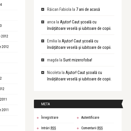
14
Răican Fabiola
la
7 ani de acasă
anca
la
Ajutor! Caut școală cu
13
învățătoare veselă și iubitoare de copii.
 2012
Emilia
la
Ajutor! Caut școală cu
e 2012
învățătoare veselă și iubitoare de copii.
magda
la
Sunt mizerofoba!
Nicoleta
la
Ajutor! Caut școală cu
12
învățătoare veselă și iubitoare de copii.
012
 2011
META
e 2011
Înregistrare
Autentificare
Intrări
RSS
Comentarii
RSS