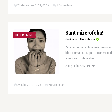
23 decembrie 2011, 06:59
7 Comentarii
Sunt mizerofoba!
DESPRE MINE
de
Anemari Necsulescu
Am crescut intr-o familie numeroasa, 
bloc comunist, cu patru camere si 
americanul. Intimitatea ..
CITEȘTE ÎN CONTINUARE
25 iulie 2010, 12:25
78 Comentarii