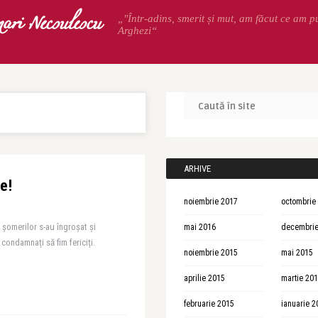
ari Necsulescu
„"Într-adins, smerit și mut, am făcut ce am p
Arghezi“
ARHIVE
e!
noiembrie 2017
octombrie
 șomerilor s-au îngroșat și
mai 2016
decembrie
condamnați să fim fericiți.
noiembrie 2015
mai 2015
aprilie 2015
martie 20
februarie 2015
ianuarie 2