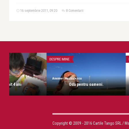
16 septembrie 2011, 09:20
8 Comentarii
DESPRE MINE
DESPRE MINE
Anemari Necsulescu
Anemari Necsulescu
Demisia!
Cronica de SUA
Copyright © 2009 - 2016 Cartile Tango SRL / M