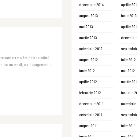
decembrie 2014
aprilie 20
august 2013
iunie 2013
mai 2013
aprilie 20
martie 2013
decembrie
noiembrie 2012
septembri
cuvânt cu cuvânt peste umărul
august 2012
iulie 2012
rimesc un email, cu management-ul
iunie 2012
mai 2012
aprilie 2012
martie 20
februarie 2012
ianuarie 2
decembrie 2011
noiembrie
octombrie 2011
septembri
august 2011
iulie 2011