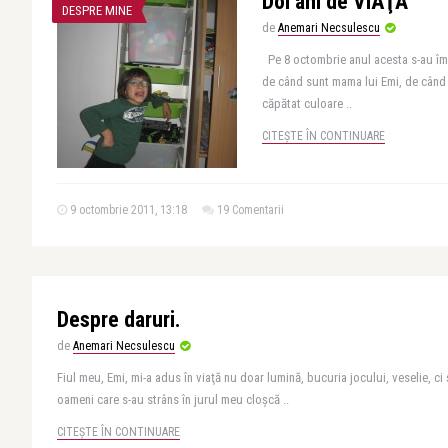
Doi ani de VIAŢĂ
DESPRE MINE
de
Anemari Necsulescu
Pe 8 octombrie anul acesta s-au împl
de când sunt mama lui Emi, de când
căpătat culoare ..
CITEȘTE ÎN CONTINUARE
9 octombrie 2011, 13:18
19 Comentarii
Despre daruri.
de
Anemari Necsulescu
Fiul meu, Emi, mi-a adus în viaţă nu doar lumină, bucuria jocului, veselie, ci ş
oameni care s-au strâns în jurul meu cloşcă ..
CITEȘTE ÎN CONTINUARE