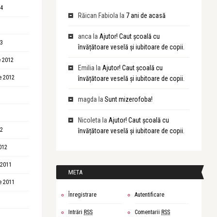
14
Răican Fabiola
la
7 ani de acasă
anca
la
Ajutor! Caut școală cu
13
învățătoare veselă și iubitoare de copii.
 2012
Emilia
la
Ajutor! Caut școală cu
e 2012
învățătoare veselă și iubitoare de copii.
magda
la
Sunt mizerofoba!
Nicoleta
la
Ajutor! Caut școală cu
12
învățătoare veselă și iubitoare de copii.
012
 2011
META
e 2011
Înregistrare
Autentificare
Intrări
RSS
Comentarii
RSS