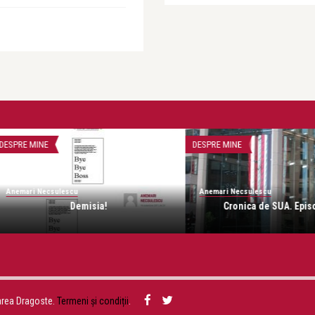
Ane
DESPRE MINE
DESP
Anemari Necsulescu
. Episodul 2.
Viaţa ca-n gară.
area Dragoste.
Termeni și condiții
.