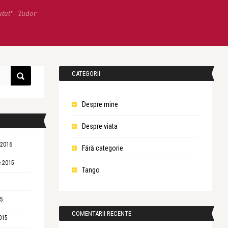
utut"- Tudor
CATEGORII
Despre mine
Despre viata
 2016
Fără categorie
 2015
Tango
15
COMENTARII RECENTE
015