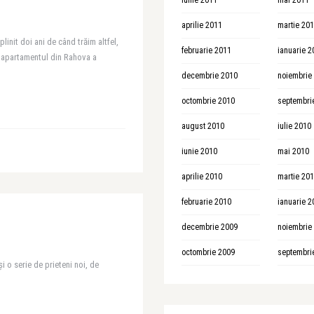
iunie 2011
mai 2011
aprilie 2011
martie 20
init doi ani de când trăim altfel,
februarie 2011
ianuarie 2
 apartamentul din Rahova a
decembrie 2010
noiembrie
octombrie 2010
septembri
august 2010
iulie 2010
iunie 2010
mai 2010
aprilie 2010
martie 20
februarie 2010
ianuarie 2
decembrie 2009
noiembrie
octombrie 2009
septembri
i o serie de prieteni noi, de