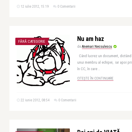
12 iulie 2012, 15:19
0 Comentarii
Nu am haz
FĂRĂ CATEGORIE
de
Anemari Necsulescu
Când lucrez un document, dictând 
unui membru al echipei, iar apoi p
în CC, în care ..
CITEȘTE ÎN CONTINUARE
22 iunie 2012, 08:54
0 Comentarii