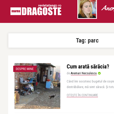
Anem
Tag:
parc
Cum arată sărăcia?
DESPRE MINE
de
Anemari Necsulescu
Când îmi socotesc bugetul de coșniț
destrăbălare, mă simt săracă. Și tot
CITEȘTE ÎN CONTINUARE