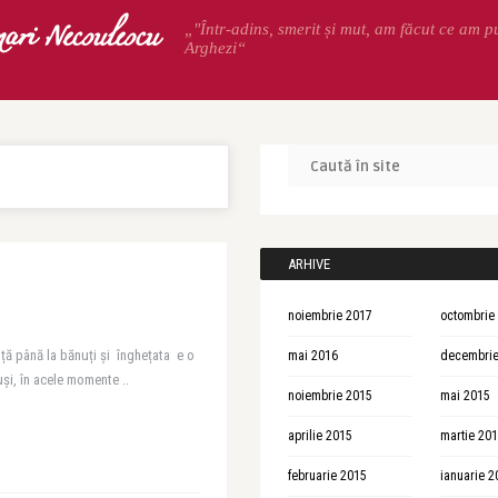
ari Necsulescu
„"Într-adins, smerit și mut, am făcut ce am p
Arghezi“
ARHIVE
noiembrie 2017
octombrie
ă până la bănuți și înghețata e o
mai 2016
decembrie
uși, în acele momente ..
noiembrie 2015
mai 2015
aprilie 2015
martie 20
februarie 2015
ianuarie 2