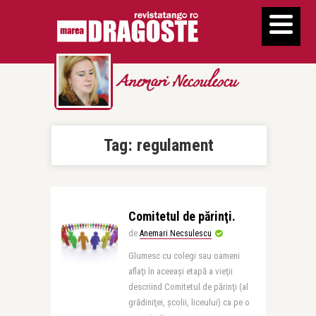
Anemari Necsulescu
Tag:
regulament
Comitetul de părinţi.
de
Anemari Necsulescu
Glumesc cu colegi sau oameni
aflaţi în aceeaşi etapă a vieţii
descriind Comitetul de părinţi (al
grădiniţei, şcolii, liceului) ca pe o