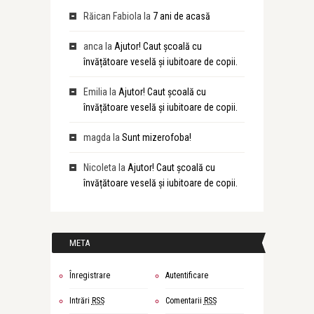
Răican Fabiola
la
7 ani de acasă
anca
la
Ajutor! Caut școală cu
învățătoare veselă și iubitoare de copii.
Emilia
la
Ajutor! Caut școală cu
învățătoare veselă și iubitoare de copii.
magda
la
Sunt mizerofoba!
Nicoleta
la
Ajutor! Caut școală cu
învățătoare veselă și iubitoare de copii.
META
Înregistrare
Autentificare
Intrări
RSS
Comentarii
RSS