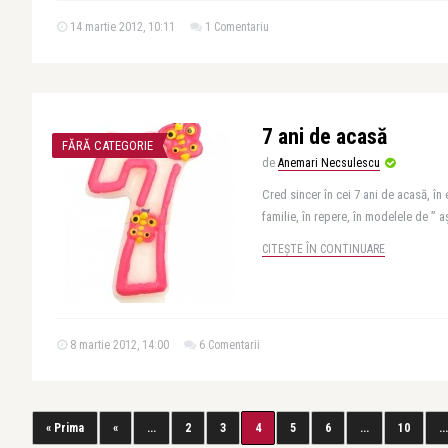
14 martie 2012, 10:11
1 Comentariu
7 ani de acasă
FĂRĂ CATEGORIE
de
Anemari Necsulescu
Cred sincer în cei 7 ani de acasă, în
familie, în repere, în modelele de ” a
CITEȘTE ÎN CONTINUARE
8 martie 2012, 14:00
6 Comentarii
« Prima
«
...
2
3
4
5
6
...
10
...