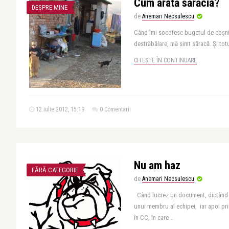
Cum arată sărăcia?
DESPRE MINE
de
Anemari Necsulescu
Când îmi socotesc bugetul de coșniț
destrăbălare, mă simt săracă. Și tot
CITEȘTE ÎN CONTINUARE
12 iulie 2012, 15:19
0 Comentarii
Nu am haz
FĂRĂ CATEGORIE
de
Anemari Necsulescu
Când lucrez un document, dictând 
unui membru al echipei, iar apoi p
în CC, în care ..