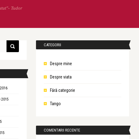
utut"- Tudor
CATEGORII
Despre mine
Despre viata
 2016
Fără categorie
 2015
Tango
15
COMENTARII RECENTE
015