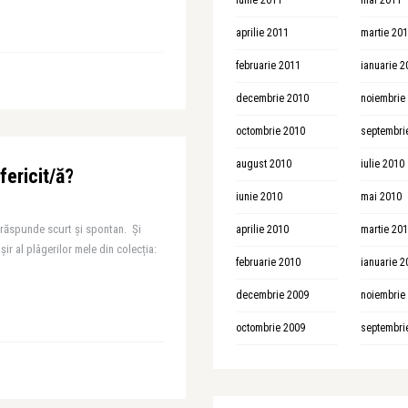
iunie 2011
mai 2011
aprilie 2011
martie 20
februarie 2011
ianuarie 2
decembrie 2010
noiembrie
octombrie 2010
septembri
august 2010
iulie 2010
fericit/ă?
iunie 2010
mai 2010
i răspunde scurt și spontan. Și
aprilie 2010
martie 20
șir al plâgerilor mele din colecția:
februarie 2010
ianuarie 2
decembrie 2009
noiembrie
octombrie 2009
septembri