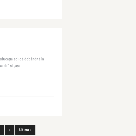
 educația solidă dobândită în
șa da” și „așa ..
»
Ultima »