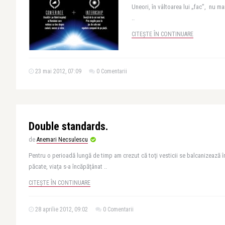
Uneori, în vâltoarea lui „fac”, nu m
..
CITEȘTE ÎN CONTINUARE
23 mai 2012, 07:09
0 Comentarii
Double standards.
de
Anemari Necsulescu
Pentru o perioadă lungă de timp am crezut că toţi vesticii se balcanizează în 
păcate, viaţa s-a încăpăţânat ..
CITEȘTE ÎN CONTINUARE
28 aprilie 2012, 09:02
0 Comentarii