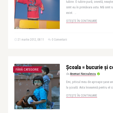
Iubire. O iubire pură, onestă, neașt
simt eu în primăvara asta. Mă simt i
exist. ..
CITEȘTE ÎN CONTINUARE
21 martie 2012, 08:11
0 Comentarii
Școala = bucurie și 
FĂRĂ CATEGORIE
de
Anemari Necsulescu
Emi, piticul meu de aproape șase an
la școală. Asta înseamnă pentru el că
CITEȘTE ÎN CONTINUARE