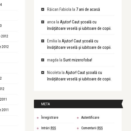
14
Răican Fabiola
la
7 ani de acasă
anca
la
Ajutor! Caut școală cu
13
învățătoare veselă și iubitoare de copii.
 2012
Emilia
la
Ajutor! Caut școală cu
e 2012
învățătoare veselă și iubitoare de copii.
magda
la
Sunt mizerofoba!
Nicoleta
la
Ajutor! Caut școală cu
12
învățătoare veselă și iubitoare de copii.
012
 2011
META
e 2011
Înregistrare
Autentificare
Intrări
RSS
Comentarii
RSS