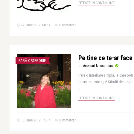
CITEȘTE ÎN CONTINUARE
22 iunie 2012, 08:54
0 Comentarii
Pe tine ce te-ar face 
FĂRĂ CATEGORIE
de
Anemari Necsulescu
Pare o întrebare simplă, la care poț
totuși nu este așa! Sătulă de lungul 
..
CITEȘTE ÎN CONTINUARE
13 iunie 2012, 15:57
0 Comentarii