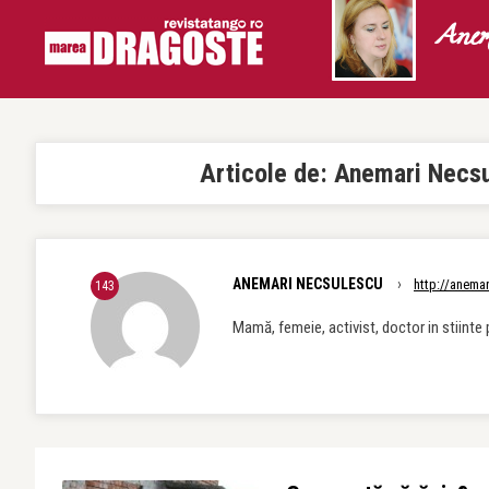
Anem
Articole de:
Anemari Necs
ANEMARI NECSULESCU
›
http://anemar
143
Mamă, femeie, activist, doctor in stiinte p