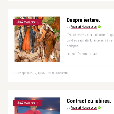
Despre iertare.
FĂRĂ CATEGORIE
de
Anemari Necsulescu
”Nu te iert! Nu vreau să te iert!” sp
când eu sau tatăl lui îi cerem să ne 
pedepsit ..
CITEȘTE ÎN CONTINUARE
12 aprilie 2012, 13:56
0 Comentarii
Contract cu iubirea.
FĂRĂ CATEGORIE
de
Anemari Necsulescu