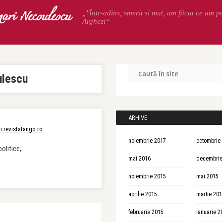
ari Necsulescu
„"Într-adins, smerit și mut, am făcut ce am p
Arghezi“
ulescu
ARHIVE
i.revistatango.ro
noiembrie 2017
octombrie
olitice,
mai 2016
decembrie
noiembrie 2015
mai 2015
aprilie 2015
martie 20
februarie 2015
ianuarie 2