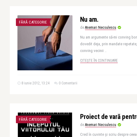
Nu am.
FĂRĂ CATEGORIE
de
Anemari Necsulescu
Nu am argumente să-mi conving bona
dovedit deja, prin mandate repetate
conving vecinii ..
CITEȘTE ÎN CONTINUARE
8 iunie 2012, 13:24
0 Comentarii
Proiect de vară pentr
FĂRĂ CATEGORIE
de
Anemari Necsulescu
Cred în cuvinte și scriu despre ceea