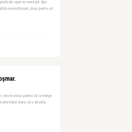
eptată dar sper eu meritată. Așa
ubită necondiționat, doar pentru că
coșmar.
i, este în extaz pentru că va merge
 este băiat mare, că o să aibă ..