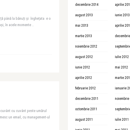
decembrie 2014
aprilie 20
august 2013
iunie 2013
ă până la bănuți și înghețata e o
uși, în acele momente ..
mai 2013
aprilie 20
martie 2013
decembrie
noiembrie 2012
septembri
august 2012
iulie 2012
iunie 2012
mai 2012
aprilie 2012
martie 20
februarie 2012
ianuarie 2
decembrie 2011
noiembrie
octombrie 2011
septembri
cuvânt cu cuvânt peste umărul
rimesc un email, cu management-ul
august 2011
iulie 2011